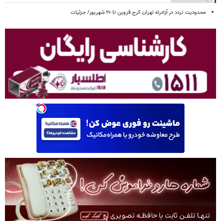
محدودیت تردد در آزادراه تهران کرج قزوین تا ۲۰ شهریور/ جزئیات