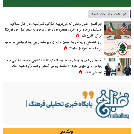
در بحث مشارکت کنید
ابوالفتح: حتی زمانی که می‌گوییم مذاکره نمی‌کنیم، در حال مذاکره
هستیم/ برجام برای ایران معجزه بود/ چون برجام به سود ایران بود آمریکا
از آن خارج شد
راز دشمنی وزیرخارجه لبنان با ایران / یوسف رجی چه ارتباطی با حزب
نزدیک به اسرائیل دارد؟
«پیمان مکه» و آرایش جدید منطقه / ائتلاف نظامی جدید اسلامی چه
پیامی برای تهران دارد؟ / مثلث ریاض، آنکارا و اسلام‌آباد علیه خلاء
امنیتی غرب
وبگردی