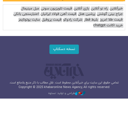
خبرآنلاین
راه نو آنلاین
بازی آنلاین
قیمت تلویزیون سونی
مبل مینیمال
جراح بینی گوشتی
پرشین هتل
قیمت آهن فولاد ایرانیان
اعتبارسنجی بانکی
قیمت طلا امروز
بلیط قطار
شرکت رادوکو
قیمت پروفیل
سایت یوتوتایمز
خرید اکانت chatgpt
نسخه دسکتاپ
تمامی حقوق این سایت برای خبرآنلاین محفوظ است. نقل مطالب با ذکر منبع بلامانع است.
Copyright © 2025 khabaronline News Agancy, All rights reserved
طراحی و تولید: نستوه