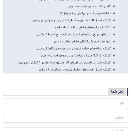
گامی بلند به سوی حیات مصنوعی
نشانه‌های حیات در بزرگ‌ترین قمر زحل؟!
کشف فسیل 650میلیون ساله از ابتدایی‌ترین حیوان روی زمین
تا کشف بیگانه‌های فضایی،‌ فقط 8 ماه مانده
آیا متان مریخ، نشانه‌ای از حیات سیاره سرخ است؟ / عکس
تنها چند قدم با بیگانگان فضایی فاصله داریم
کشف نشانه‌های حیات فرازمینی در نمونه‌های کاوشگر ژاپنی
کشف آثار 3.3 میلیارد ساله از اولین موجودات زنده زمین
کشف حشرات باستانی در کهربای 50 میلیون ساله هندی / گزارش تصویری
کشف فسیل خرس‌های منقرض‌شده در اعماق دریا / عکس
نظر شما