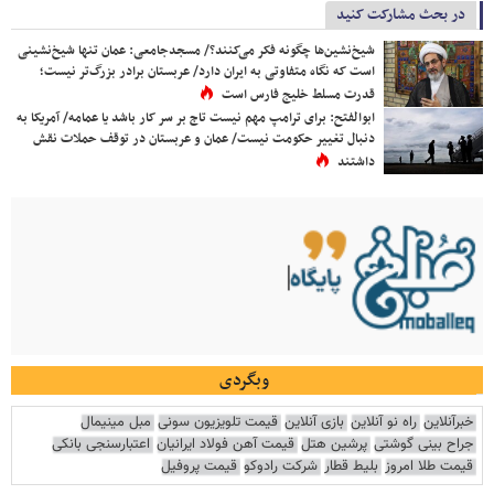
در بحث مشارکت کنید
شیخ‌نشین‌ها چگونه فکر می‌کنند؟/ مسجدجامعی: عمان تنها شیخ‌نشینی
است که نگاه متفاوتی به ایران دارد/ عربستان برادر بزرگ‌تر نیست؛
قدرت مسلط خلیج فارس است
ابوالفتح: برای ترامپ مهم نیست تاج بر سر کار باشد یا عمامه/ آمریکا به
دنبال تغییر حکومت نیست/ عمان و عربستان در توقف حملات نقش
داشتند
وبگردی
خبرآنلاین
راه نو آنلاین
بازی آنلاین
قیمت تلویزیون سونی
مبل مینیمال
جراح بینی گوشتی
پرشین هتل
قیمت آهن فولاد ایرانیان
اعتبارسنجی بانکی
قیمت طلا امروز
بلیط قطار
شرکت رادوکو
قیمت پروفیل