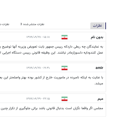
نظرات منتشر شده: 3
نظرات در
نظرات
بدون نام
۱۵:۱۸ - ۱۳۸۹/۰۹/۲۸
به نمایندگان چه ربطی داردکه رییس جمهور بابت تعویض وزیربه آنها توضیح بد
عمل کنندودایه دلسوزازمادر نباشند. این وظیفه قانونی رییس دستگاه اجرایی 
amir
۱۹:۳۰ - ۱۳۸۹/۰۹/۲۸
با عنایت به اینکه نامبرده در ماموریت خارج از کشور بوده بهتر واصلحتر این بعد
میشد.
میم
۲۲:۱۵ - ۱۳۸۹/۰۹/۲۹
مجلس اگر واقعا نگران است بدنبال قانونی باشد براتی جلوگیری از تکرار چنین 