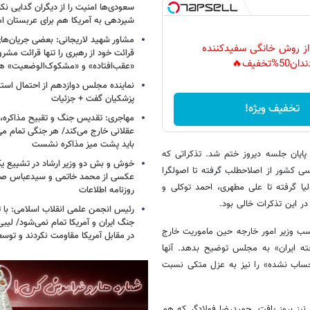
سعودی‌ها امنیت را از دیگران گدایی نکن
شیردهی به آمریکا هم برای عربستان ام
مشاور شهید لاریجانی: بعضی جریان‌ه
 از روش خانگی سفیدکننده
قرائت خود از رهبری را تنها قرائت مشرو
دان50%تخفیف🔥
«عقب‌افتاده» و «مشکوک‌الوضعیت» ه
نماینده مجلس دوازدهم از احتمال است
پزشکیان گفت + جزئیات
تخفیف ویژه!
مهاجری: تقدیس جنگ و تقبیح مذاکره، ک
عقلانی خارج می‌کند/ هر جنگی تمام م
باید پشت میز مذاکره نشست
پایان جلسه دیروز ختم شد. تذکراتی که
خوش و بش دو وزیر ارشاد در تشییع یک 
سی کشور از اصلاح‏طلب گرفته تا اصولگرا
عکسی از محمد خاتمی و سیدعباس صال
لیا گرفته تا علی مطهری، احمد توکلی و
روزنامه اطلاعات
ر این تذکرات خالی بود.
رئیس انجمن علمی انقلاب اسلامی: با ت
جنگ ایران و آمریکا تمام نمی‌شود/ لیب
نه و نامناسب وزیر امور خارجه حین ماموریت خارج
در مقابل آمریکا مقاومت نکردند و توس
‌ ایران» به مجلس توضیح بدهد. آنها
حساب نشده» را نیز به عزل متکی نسبت
د و در نطق‎های دو نماینده اصولگرا نیز بروز یافت. حمیدرضا فولادگر که هم