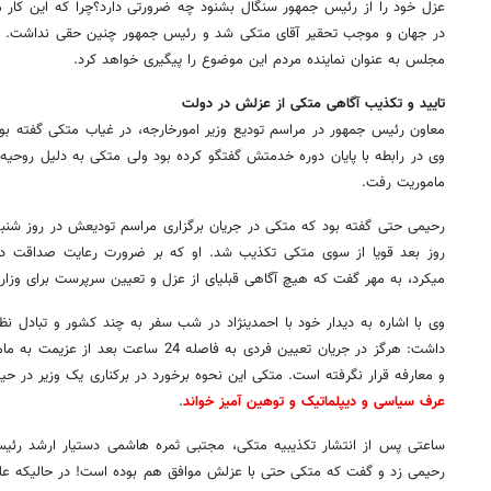
عزل خود را از رئیس جمهور سنگال بشنود چه ضرورتی دارد؟چرا که این کار 
در جهان و موجب تحقیر آقای متکی شد و رئیس جمهور چنین حقی نداشت
مجلس به عنوان نماینده مردم این موضوع را پیگیری خواهد کرد.
تایید و تکذیب آگاهی متکی از عزلش در دولت
معاون رئیس جمهور در مراسم تودیع وزیر امورخارجه، در غیاب متکی گفته بو
وی در رابطه با پایان دوره خدمتش گفتگو کرده بود ولی متکی به دلیل روحیه
ماموریت رفت.
رحیمی حتی گفته بود که متکی در جریان برگزاری مراسم تودیعش در روز شنبه
روز بعد قویا از سوی متکی تکذیب شد. او که بر ضرورت رعایت صداقت در 
می‎کرد، به مهر گفت که هیچ آگاهی قبلی‏ای از عزل و تعیین سرپرست برای وزارت امور خارجه نداشته است.
وی با اشاره به دیدار خود با احمدی‎نژاد در شب سفر به چند 
و معارفه قرار نگرفته است. متکی این نحوه برخورد در برکناری یک وزیر در حی
عرف سیاسی و دیپلماتیک و توهین آمیز خواند
.