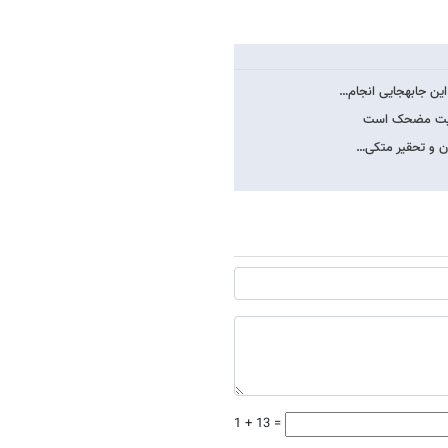
یی انجام…
موریت مضحک است
ران و تحقیر متکی…
1 + 13 =