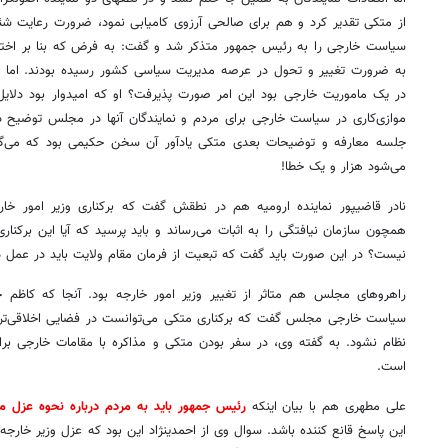
از متکی تقدیر کرد و هم برای صالحی آرزوی کامیابی نمود، ضرورت رعایت شئ
به ضرورت تغییر و تحول در عرصه مدیریت سیاسی کشور رسیده بودند. اما
در یک ماموریت خارجی بود این امر صورت پذیرفت؟ او که امیدوار بود دلایل 
موازی‌کاری در سیاست خارجی برای مردم و نمایندگان آنها در مجلس توضیح دا
جلسه معارفه و توضیحات بعدی متکی یادآور آن سخن حکیمی بود که می‌گفت
می‌شود هزار و یک خطا!
نادر قاضی‎پور نماینده ارومیه هم در نطقش گفت که برکناری وزیر امور 
همچون سازمان نیافتگی را به اثبات می‌رساند و باید پرسید که آیا این برکناری
نیست؟ در این صورت باید گفت که تبعیت از فرمان مقام ولایت باید در عمل د
راهروهای مجلس هم متاثر از تغییر وزیر امور خارجه بود. آنجا که کاظم
سیاست خارجی مجلس گفت که برکناری متکی می‌توانست در فضایی اخلاقی‌
نظام نشود. به گفته وی، در سفر بودن متکی و مذاکره با مقامات خارجی برای
است.
علی مطهری هم با بیان اینکه
رئیس جمهور باید به مردم درباره نحوه عزل م
این پاسخ قانع کننده باشد. سوال وی از احمدی‏نژاد این بود که عزل وزیر خارج