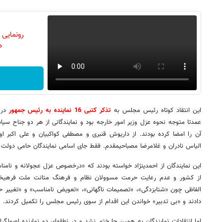
رونمایی
دن
این انتقاد کوتاه رئیس مجلس به
تذکر کتبی 16 نماینده به رئیس جمهور
در 
عمدتا متوجه نحوه عزل وزیر امور خارجه بود و نمایندگانی از هر دو جناح سیا
آن را امضا کرده بودند. از داریوش قنبری و مصطفی کواکبیان و علی اکبر او
الیاس نادران و غلامرضا مصباحی‏مقدم. فقط جای اسامی نمایندگان حامی دولت د
این نمایندگان از احمدی‎نژاد خواسته بودند که «درخصوص عزل عجولا
از کشور و عدم رعایت حرمت مسوولان نظام و فرهنگ متانت ملت فرهیخته
الفاظی چون «شتابزدگی»، «تصمیمات ناگهانی»، «تعویض نامناسب» و «تغییر 
دادند و «بی تدبیر» خواندن این اقدام از سوی رئیس مجلس را تکمیل کردند.
اما انتقادات نمایندگان به همین جا ختم نش