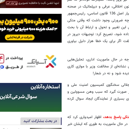
ون اخلاقی، عرفی و دیپلماتیک در صحنه
سیاست خارجی را به رئیس جمهور متذکر شد و گفت: به فرض که بنا بر اختیار اصل 136 قانون اساسی، رئیس‌جمهور
 چه ضرورتی وجود داشت که وقتی متکی
این تغییر و تحول و ارتباط آن با بحث
ده شود، تصریح کرد: توجیهات دیروز در
 اگر برای یک خطا هزار دلیل بیاوری
خارجه در حال ماموریت اداری، تحلیل‌هایی
 نشانه‌ای از مخالفت وزیر با موازی کاری
یده شود و نه در شعار!
 جلالی سخنگوی کمیسیون امنیت ملی و
تر صورت گیرد که سبب وهن مسوولین و
 بسیاری از نمایندگان ایجاد سوال کرده
تکی پاسخ بدهد،
اظهار امیدواری کرد که
در بحث مشارکت کنید
ه در حال ماموریت به طوری که ایشان خبر