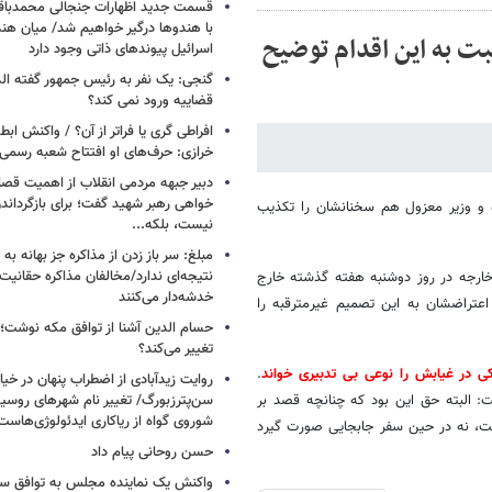
قسمت جدید اظهارات جنجالی محمدباقر 
با هندوها درگیر خواهیم شد/ میان هند
 به این اقدام توضیح
اسرائیل پیوندهای ذاتی وجود دارد
گنجی: یک نفر به رئیس جمهور گفته ال
قضاییه ورود نمی کند؟
افراطی گری یا فراتر از آن؟ / واکنش اب
خرازی: حرف‌های او افتتاح شعبه رسم
دبیر جبهه مردمی انقلاب از اهمیت ق
خواهی رهبر شهید گفت؛ برای بازگردان
 و وزیر معزول هم سخنانشان را تکذیب
نیست، بلکه...
مبلغ: سر باز زدن از مذاکره‌ جز بهانه ب
نتیجه‌ای ندارد/مخالفان مذاکره حقانیت ا
 خارجه در روز دوشنبه هفته گذشته خارج
خدشه‌دار می‌کنند
تراضشان به این تصمیم غیرمترقبه را
حسام الدین آشنا از توافق مکه نوشت؛
تغییر می‌کند؟
ی در غیابش را نوعی بی تدبیری خواند
.
روایت زیدآبادی از اضطراب پنهان در خیا
 البته حق این بود که چنانچه قصد بر
سن‌پترزبورگ/ تغییر نام شهرهای روسیه 
شوروی گواه از ریاکاری ایدئولوژی‌هاست
رفت، نه در حین سفر جابجایی صورت گیرد
حسن روحانی پیام داد
واکنش یک نماینده مجلس به توافق سه