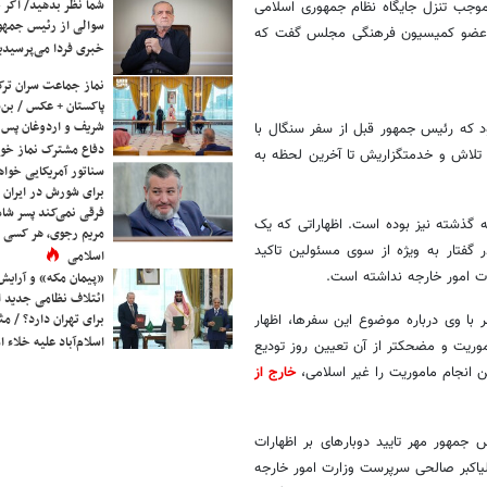
شما نظر بدهید/ اگر خ
موجب تنزل جایگاه نظام جمهوری اسلامی
سوالی از رئیس جمه
. عضو کمیسیون فرهنگی مجلس گفت که
خبری فردا می‌پرسیدی
نماز جماعت سران ترک
پاکستان + عکس / بن‌س
شریف و اردوغان پس ا
د که رئیس جمهور قبل از سفر سنگال با
دفاع مشترک نماز خوا
 تلاش و خدمتگزاریش تا آخرین لحظه به
سناتور آمریکایی خواه
برای شورش در ایران 
فرقی نمی‌کند پسر شاه 
 گذشته نیز بوده است. اظهاراتی که یک
مریم رجوی، هر کسی 
گفتار به ویژه از سوی مسئولین تاکید
اسلامی
«پیمان مکه» و آرایش
ائتلاف نظامی جدید 
برای تهران دارد؟ / مث
کشور و تبادل نظر با وی درباره موضوع این سفرها، اظهار
اسلام‌آباد علیه خلاء
داشت: هرگز در جریان تعیین فردی به فاصله 24 ساعت بعد از عزیمت به ماموریت و مضحک‎تر از آن تعیین روز تودیع
ن انجام ماموریت را غیر اسلامی،
خارج از
ساعتی پس از انتشار تکذیبیه متکی، مجتبی ثمره هاشمی دستیار ارشد رئیس جمهور مهر تایید دوباره‎ای بر اظهارات
رحیمی زد و گفت که متکی حتی با عزلش موافق هم بوده است! در حالیکه علی‎اکبر صالحی سرپرست وزارت امور خارجه