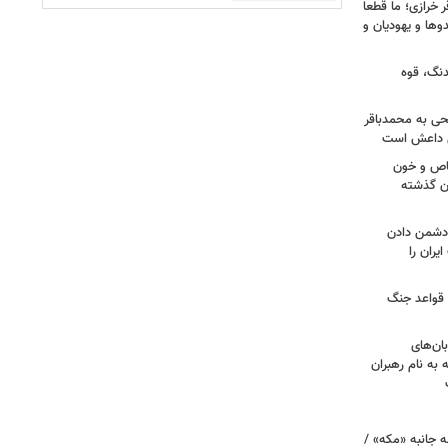
خرازی؛ ما قطعا
وها و یهودیان و
دنگ، قوه
طحی به محمدباقر
ی داعش است
صاص و خون
دن گذشته
ه دشمن دادن
یران را
 قواعد جنگ
بان‌های
به نام رهبران
 جانبه «مکه» /