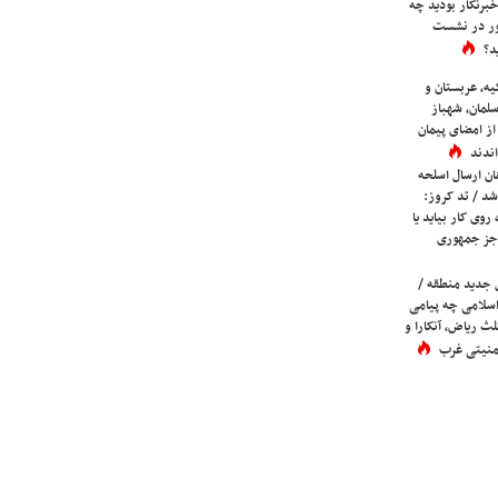
برنگار بودید چه
ور در نشست
د؟
یه، عربستان و
لمان، شهباز
ز امضای پیمان
ندند
ان ارسال اسلحه
شد / تد کروز:
روی کار بیاید یا
جز جمهوری
 جدید منطقه /
اسلامی چه پیامی
لث ریاض، آنکارا و
 امنیتی غرب