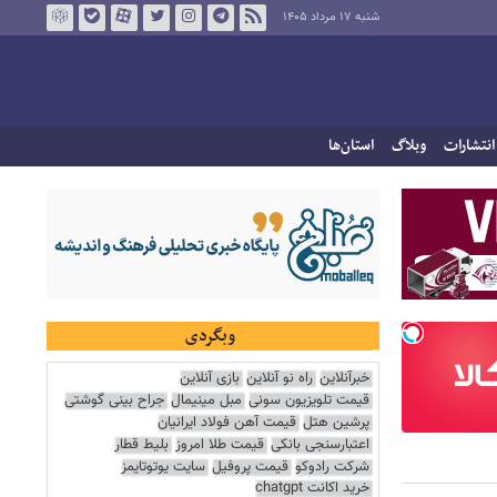
شنبه ۱۷ مرداد ۱۴۰۵
انتشارات
وبلاگ
استان‌ها
وبگردی
خبرآنلاین
راه نو آنلاین
بازی آنلاین
قیمت تلویزیون سونی
مبل مینیمال
جراح بینی گوشتی
پرشین هتل
قیمت آهن فولاد ایرانیان
اعتبارسنجی بانکی
قیمت طلا امروز
بلیط قطار
شرکت رادوکو
قیمت پروفیل
سایت یوتوتایمز
خرید اکانت chatgpt