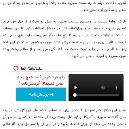
لبنان، انگشت اتهام ها به سمت سوریه نشانه رفت و همین امر منجر به فراخوانی
سفیر واشنگتن از دمشق شد.
باراک اوباما درست در واپسین ساعات منتهی به سال نو میلادی از حق خود برای
تعیین سرپرست موقت برای وزارتخانه اش در دمشق استفاده کرد. با این اوصاف
سفارتخانه ایالات متحده در سوریه، تا پنج ماه دیگر سرپرست دارد. پنج ماهی که
فرصتی طلایی برای بازسازی رابطه مخدوش شده میان دو کشور است. در این فضا
روزنامه الرای العالم چاپ کویت دست به افشا گری می زند و از توافق پشت پرده
میان سوریه و آمریکا سخن می گوید.
زانو درد دارین؟ به هیچ وجه
عمل نکنید❌ "پرسش‌نامه"
◀ پرسش‌نامه
محور این توافق هم اسرائیل است و ایران. بر اساس داده های این گزارش، در یک
سال گذشته سوریه و آمریکا توافق های پشت پرده ای داشته اند که بر اساس آن
دمشق وعده می دهد از تهران فاصله بگیرد و در ازای آن با اسرائیل وارد فاز عادی