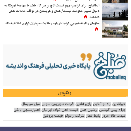
ابوالفتح: برای ترامپ مهم نیست تاج بر سر کار باشد یا عمامه/ آمریکا به
دنبال تغییر حکومت نیست/ عمان و عربستان در توقف حملات نقش
داشتند
سازمان وظیفه عمومی فراجا درباره معافیت سربازان فراری اطلاعیه داد
وبگردی
خبرآنلاین
راه نو آنلاین
بازی آنلاین
قیمت تلویزیون سونی
مبل مینیمال
جراح بینی گوشتی
پرشین هتل
قیمت آهن فولاد ایرانیان
اعتبارسنجی بانکی
قیمت طلا امروز
بلیط قطار
شرکت رادوکو
قیمت پروفیل