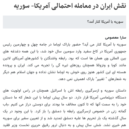
نقش ایران در معامله احتمالی آمریکا- سوریه
سوریه با آمریکا کنار آمد؟
سارا معصومی
سوریه با آمریکا کنار می آید؟ حضور باراک اوباما در جامه چهل و چهارمین رئیس
جمهوری آمریکا در کاخ سفید وارد سومین سال خود شد، با این همه دغدغه های
بین المللی وی همان ها است که بود. رابطه واشنگتن با کشورهای آمریکای لاتین
مانند کوبا و ونزوئلا همچنان روزهای تیره گی را تجربه می کند. ایران و پرونده
هسته ای این کشور هنوز روی خوش به اوباما نشان نداده و جهان اسلام هم دیگر
به شعارهای " تغییر" باراک اهمیتی نمی دهد.
داستان سوریه و ازسرگیری رابطه اش با اسرائیل همچنان در راس اولویت های
دستگاه دیپلماسی آمریکا قرار دارد. دو سال پیش اوباما با این شعار که ما دستان
خود را به سمت آنها که تا کنون مخالف ما بودند برای دوستی دراز می کنیم ،باب
گمانه زنی در خصوص ازسرگیری رابطه با دمشق را باز کرد. با این وجود در یک
سال گذشته یک بار تحریم ها علیه دمشق تمدید شد و از تعیین سفیر برای سوریه
هم خبری نشد. شش سال پیش و به دنبال ترور رفیق حریری نخست وزیر فقید