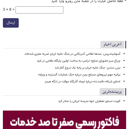
*
لطفا حاصل عبارت را در جعبه متن روبرو وارد کنید
3 + 8 =
ارسال
آخرین اخبار
آسوشیتدپرس: صدها نظامی آمریکایی در جنگ علیه ایران ضربه مغزی شده‌اند
چراغ سبز «شورای صلح» ترامپ به ساخت اولین پایگاه نظامی در غزه
برنی سندرز: جنگ علیه ایران بر پایه یک دروغ آغاز شد
بیانیه مهم نیروهای مسلح یمن درباره «یک عملیات گسترده و ویژه»
ادعای شبکه «الحدث» درباره ایجاد گذرگاه موقت در تنگه هرمز
پربیننده‌ترین
کویت دستور تعطیلی تنها مدرسه ایرانی را صادر کرد