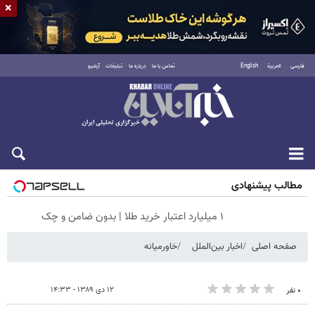
×
فارسی
العربية
English
تماس با ما
درباره ما
تبلیغات
آرشیو
پنجشنبه ۱۵ مرداد ۱۴۰۵
مطالب پیشنهادی
۱ میلیارد اعتبار خرید طلا | بدون ضامن و چک
صفحه اصلی
اخبار بین‌الملل
خاورمیانه
۱۲ دی ۱۳۸۹ - ۱۴:۳۳
۰ نفر