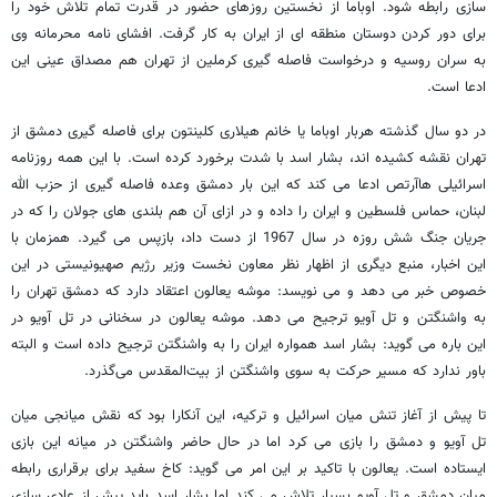
سازی رابطه شود. اوباما از نخستین روزهای حضور در قدرت تمام تلاش خود را
برای دور کردن دوستان منطقه ای از ایران به کار گرفت. افشای نامه محرمانه وی
به سران روسیه و درخواست فاصله گیری کرملین از تهران هم مصداق عینی این
ادعا است.
در دو سال گذشته هربار اوباما یا خانم هیلاری کلینتون برای فاصله گیری دمشق از
تهران نقشه کشیده اند، بشار اسد با شدت برخورد کرده است. با این همه روزنامه
اسرائیلی هاآرتص ادعا می کند که این بار دمشق وعده فاصله گیری از حزب الله
لبنان، حماس فلسطین و ایران را داده و در ازای آن هم بلندی های جولان را که در
جریان جنگ شش روزه در سال 1967 از دست داد، بازپس می گیرد. همزمان با
این اخبار، منبع دیگری از اظهار نظر معاون نخست وزیر رژیم صهیونیستی در این
خصوص خبر می دهد و می نویسد: موشه یعالون اعتقاد دارد که دمشق تهران را
به واشنگتن و تل آویو ترجیح می دهد. موشه یعالون در سخنانی در تل آویو در
این باره می گوید: بشار اسد همواره ایران را به واشنگتن ترجیح داده است و البته
باور ندارد که مسیر حرکت به سوی واشنگتن از بیت‌المقدس می‌گذرد.
تا پیش از آغاز تنش میان اسرائیل و ترکیه، این آنکارا بود که نقش میانجی میان
تل آویو و دمشق را بازی می کرد اما در حال حاضر واشنگتن در میانه این بازی
ایستاده است. یعالون با تاکید بر این امر می گوید: کاخ سفید برای برقراری رابطه
میان دمشق و تل آویو بسیار تلاش می کند اما بشار اسد باید پیش از عادی سازی