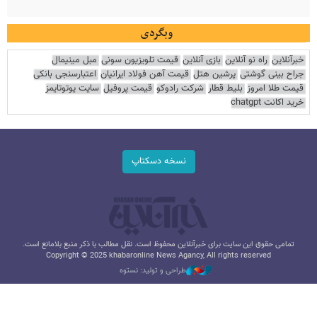
وبگردی
خبرآنلاین
راه نو آنلاین
بازی آنلاین
قیمت تلویزیون سونی
مبل مینیمال
جراح بینی گوشتی
پرشین هتل
قیمت آهن فولاد ایرانیان
اعتبارسنجی بانکی
قیمت طلا امروز
بلیط قطار
شرکت رادوکو
قیمت پروفیل
سایت یوتوتایمز
خرید اکانت chatgpt
نسخه دسکتاپ
تمامی حقوق این سایت برای خبرآنلاین محفوظ است. نقل مطالب با ذکر منبع بلامانع است.
Copyright © 2025 khabaronline News Agancy, All rights reserved
طراحی و تولید: نستوه