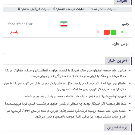
نظرات
نظرات منتشر شده: 1
نظرات در صف انتشار: 0
نظرات غیرقابل انتشار: 0
رجبی
۲۰:۱۶ - ۱۳۸۸/۰۴/۱۴
پاسخ
0
0
نوش جان.
آخرین اخبار
قیاس امام جمعه اصفهان بین جنگ آمریکا با کویت، عراق و افغانستان و جنگ رمضان/ آمریکا
۱۴۰۰ موشک در جنگ با ایران هدر داد که تا سه سال آتی قابل جبران نیست
علم‌الهدی: آنها که از اتمام جنگ می‌گویند مثل منافقین‌اند/ آدم بی‌عقلی می‌گوید آمریکا ۱۰ هزار
دلار دارد و ما هزار دلار داریم، پس ما شکست خوردیم!
فوری/ توضیح خبرگزاری فارس درباره خبر انتصاب محسن رضایی به دبیری شعام
شما نظر بدهید/ اگر خبرنگار بودید چه سوالی از رئیس جمهور در نشست خبری فردا می‌پرسیدید؟
خطبه های امام جمعه ارومیه در سالگرد کشتار زائران ایرانی در مکه در سال ۱۳۶۶/ قریشی: هر
خبری نباید منتشر شود؛ زیرا برخی اخبار موجب ناامیدی و یأس می‌شود
پربیننده‌ترین