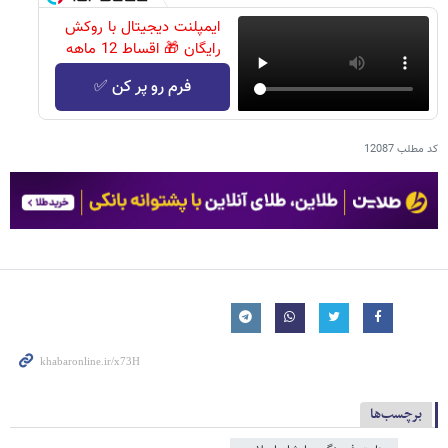
ایمپلنت دیجیتال با روکش
رایگان 🎁 اقساط 12 ماهه
فرم رو پر کن ✅
کد مطلب
12087
برچسب‌ها