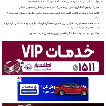
توئیت انگلیسی محسن رضایی درباره تنگه هرمز؛ اگر محاصره ادامه یابد...
فوری/ توضیح خبرگزاری فارس درباره خبر انتصاب محسن رضایی به دبیری شعام
اقامه نماز بر پیکر ابوالقاسم قاسم زاده توسط سید محمد خاتمی/ ظریف و همتی هم بودند +
عکس
خطیب نماز جمعه تهران: افرادی برای حضور با پوشش‌های ناهنجار در عرصه اجتماعی، از خارج از
کشور دلار و ارز دریافت می‌کنند
F۱۵ منهدم‌شده توسط سامانۀ پدافندی نوین هوافضای سپاه + تصاویر