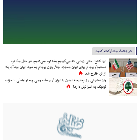
در بحث مشارکت کنید
ابوالفتح: حتی زمانی که می‌گوییم مذاکره نمی‌کنیم، در حال مذاکره
هستیم/ برجام برای ایران معجزه بود/ چون برجام به سود ایران بود آمریکا
از آن خارج شد
راز دشمنی وزیرخارجه لبنان با ایران / یوسف رجی چه ارتباطی با حزب
نزدیک به اسرائیل دارد؟