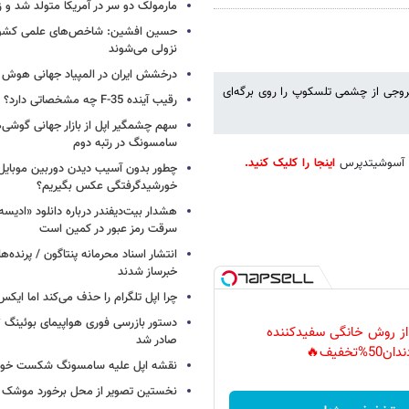
مارمولک دو سر در آمریکا متولد شد و ز
حسین افشین: شاخص‌های علمی کشور 
نزولی می‌شوند
درخشش ایران در المپیاد جهانی هوش
روجی از چشمی تلسکوپ را روی برگه‌ای
رقیب آینده F-35 چه مشخصاتی دارد؟
سهم چشمگیر اپل از بازار جهانی گوشی‌ه
سامسونگ در رتبه دوم
اینجا را کلیک کنید.
چطور بدون آسیب دیدن دوربین موبایل 
خورشیدگرفتگی عکس بگیریم؟
هشدار بیت‌دیفندر درباره دانلود «ادیسه»
سرقت رمز عبور در کمین است
انتشار اسناد محرمانه پنتاگون / پرنده‌ها
خبرساز شدند
چرا اپل تلگرام را حذف می‌کند اما ایکس 
 از روش خانگی سفیدکننده
صادر شد
دان50%تخفیف🔥
نقشه اپل علیه سامسونگ شکست خور
نخستین تصویر از محل برخورد موشک ف