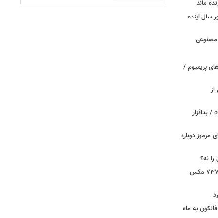
نده ماند
سال آینده
 مصنوعی
ای پریمیوم /
از
 / بدافزار
ی مرموز دوباره
را نه؟
دستور بازرسی فوری هواپیمای بوئینگ ۷۳۷ مکس
د
الکون به ماه