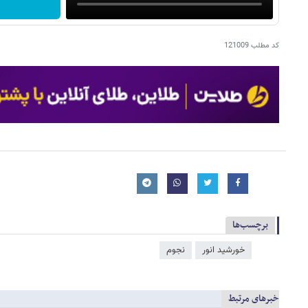
کد مطلب
121009
برچسب‌ها
خورشید انور
نجوم
خبرهای مرتبط