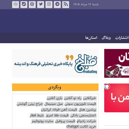
شنبه ۱۷ مرداد ۱۴۰۵
انتشارات
وبلاگ
استان‌ها
وبگردی
خبرآنلاین
راه نو آنلاین
بازی آنلاین
قیمت تلویزیون سونی
مبل مینیمال
جراح بینی گوشتی
پرشین هتل
قیمت آهن فولاد ایرانیان
اعتبارسنجی بانکی
قیمت طلا امروز
بلیط قطار
شرکت رادوکو
قیمت پروفیل
سایت یوتوتایمز
خرید اکانت chatgpt