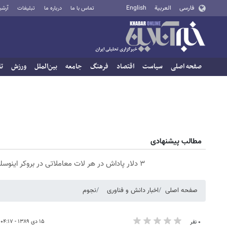
فارسی
العربية
English
تماس با ما
درباره ما
تبلیغات
آرشی
صفحه اصلی
سیاست
اقتصاد
فرهنگ
جامعه
بین‌الملل
ورزش
تا
مطالب پیشنهادی
۳ دلار پاداش در هر لات معاملاتی در بروکر اینوسلو
صفحه اصلی
اخبار دانش و فناوری
نجوم
۱۵ دی ۱۳۸۹ - ۰۴:۱۷
۰ نفر