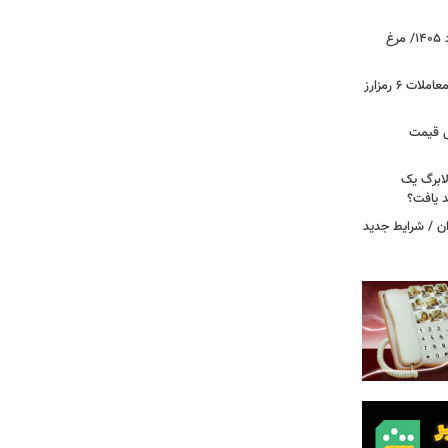
قیمت جدید گوشت مرغ امروز ۱۵ مرداد ۱۴۰۵/ مرغ
آخرین وضعیت بازار رمزارزها در جهان/ معاملات ۶ رمزارز
دول قیمت
لابرگ یک
د یافت؟
ان / شرایط جدید