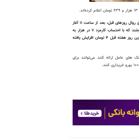
شعب منتخب فروشنده ارز مسافرتی در نظام بانکی فروش ارز مسافرتی را طبق روال روزهای قبل، بعد از ساعت ۱۱ آغاز
کرده و به مسافران یورو را با قیمت ۱۳ هزار و ۶۳۹ تومان و ۴ ریال می فروشند که با احتساب کارمزد ۷ در هزار به
رقمی حدود ۱۳ هزار و ۶۵۰ تومان می رسد. قیمت ارز مسافرتی نسبت به آخرین روز هفته قبل ۴ تومان افزایش یافته
های عامل ارائه کنند می‌توانند برای