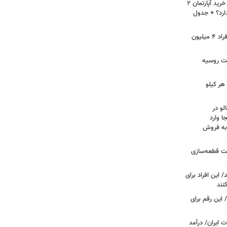
لیست قیمت خرید مسکن در نازی‌آباد/ خرید آپارتمان ۲
دارد؟ + جدول
سرپرستان خانوار بخوانند/ حساب این افراد ۴ میلیون
فت روسیه
هر کیلو
لو در
ا وارد
 به فروش
عت قطعه‌سازی
این افراد برای
 این رقم برای
 ایران/ درآمد