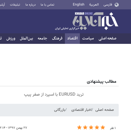
فارسی
العربية
English
تماس با ما
درباره ما
تبلیغات
آرشی
صفحه اصلی
سیاست
اقتصاد
فرهنگ
جامعه
بین‌الملل
ورزش
تا
مطالب پیشنهادی
ترید EURUSD با اسپرد از صفر پیپ
صفحه اصلی
اخبار اقتصادی
بازرگانی
۲۷ بهمن ۱۳۹۷ - ۱۲:۱۴
۱ نفر