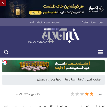
×
فارسی
العربية
English
تماس با ما
درباره ما
تبلیغات
آرشیو
یکشنبه ۱۸ مرداد ۱۴۰۵
صفحه اصلی
اخبار استان ها
چهارمحال و بختیاری
۲۷ بهمن ۱۳۹۷ - ۱۲:۳۸
۱ نفر