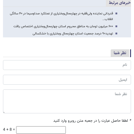
خبرهای مرتبط
قدردانی نماینده ولی‌فقیه در چهارمحال‌وبختیاری از عملکرد صداوسیما در ۴۰ سالگی
انقلاب…
۶۰۰ میلیون تومان به مناطق محروم استان چهارمحال‌وبختیاری اختصاص یافت
تهدید۹۰ درصد جمعیت استان چهارمحال وبختیاری با خشکسالی
نظر شما
*
لطفا حاصل عبارت را در جعبه متن روبرو وارد کنید
4 + 8 =