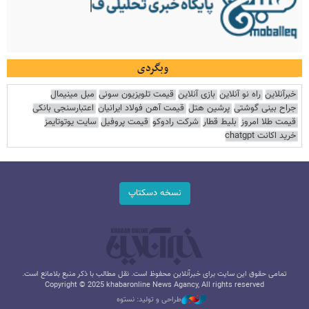
وبگردی
خبرآنلاین
راه نو آنلاین
بازی آنلاین
قیمت تلویزیون سونی
مبل مینیمال
جراح بینی گوشتی
پرشین هتل
قیمت آهن فولاد ایرانیان
اعتبارسنجی بانکی
قیمت طلا امروز
بلیط قطار
شرکت رادوکو
قیمت پروفیل
سایت یوتوتایمز
خرید اکانت chatgpt
نسخه دسکتاپ
تمامی حقوق این سایت برای خبرآنلاین محفوظ است. نقل مطالب با ذکر منبع بلامانع است.
Copyright © 2025 khabaronline News Agancy, All rights reserved
طراحی و تولید: نستوه