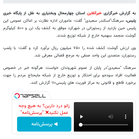
به گزارش خبرگزاری
خبرآنلاین
استان چهارمحال وبختیاری به نقل از پایگاه خبری
پلیس،
سرهنگ"اسکندر سعیدی" گفت: ماموران اداره نظارت بر اماکن عمومی این
پلیس حین بازدید از رستورانی در شهرکرد موفق به کشف یک تن و ۵۰۰ کیلوگرم
گوشت منجمد سهمیه خارج از شبکه توزیع شدند.
وی ارزش گوشت کشف شده را ۷۵۰ میلیون ریال برآورد کرد و گفت: با پلمپ
رستوران، متصدی این واحد صنفی به مرجع قضائی معرفی شد.
سرهنگ "سعیدی"در پایان از عموم شهروندان خواست: هرگونه خبر در خصوص
فعالیت افراد سودجو برای احتکار و توزیع خارج از شبکه مایحتاج مردم را جهت
برخورد قاطع و قانونی به مرکز فوریت های پلیسی۱۱۰ گزارش کنند.
زانو درد دارین؟ به هیچ وجه
عمل نکنید❌ "پرسش‌نامه"
◀ پرسش‌نامه