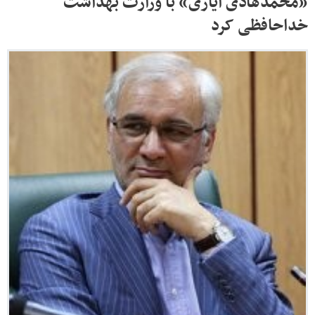
«محمدهادی ایازی» با وزارت بهداشت
خداحافظی کرد