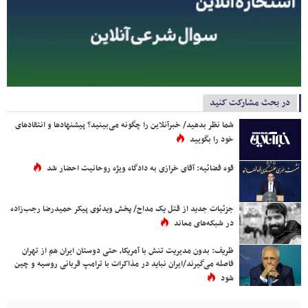
در بحث مشارکت کنید
شما نظر بدهید/ خبرآنلاین را چگونه می‌بینید؟ پیشنهادها و انتقادهای
خود را بگویید
قوه قضائیه: آقای خرازی به دادگاه ویژه روحانیت احضار شد
جزئیات جدید از قتل یک مداح/ پخش ویدئوی پیکر حمیدرضا رجب‌زاده
در شبکه‌های معاند
ظریف: بدون مدیریت تنش با آمریکا، حتی دوستان ایران هم از تهران
فاصله می‌گیرند/ایران نباید در مذاکرات با ترامپ قربانی روسیه و چین
شود