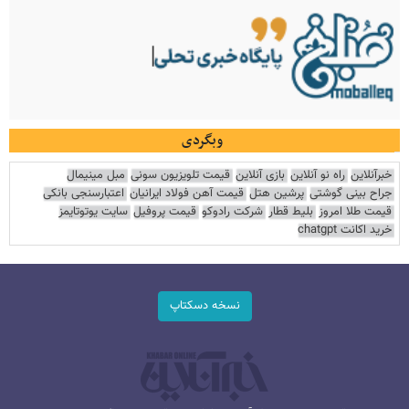
وبگردی
خبرآنلاین
راه نو آنلاین
بازی آنلاین
قیمت تلویزیون سونی
مبل مینیمال
جراح بینی گوشتی
پرشین هتل
قیمت آهن فولاد ایرانیان
اعتبارسنجی بانکی
قیمت طلا امروز
بلیط قطار
شرکت رادوکو
قیمت پروفیل
سایت یوتوتایمز
خرید اکانت chatgpt
نسخه دسکتاپ