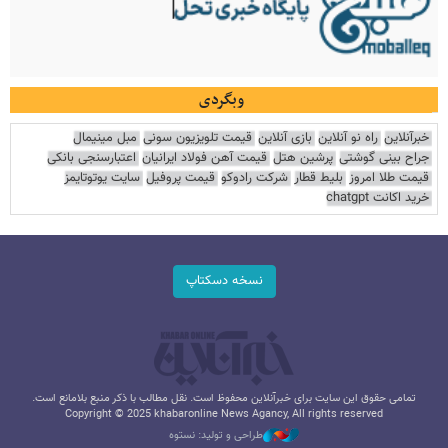
وبگردی
خبرآنلاین
راه نو آنلاین
بازی آنلاین
قیمت تلویزیون سونی
مبل مینیمال
جراح بینی گوشتی
پرشین هتل
قیمت آهن فولاد ایرانیان
اعتبارسنجی بانکی
قیمت طلا امروز
بلیط قطار
شرکت رادوکو
قیمت پروفیل
سایت یوتوتایمز
خرید اکانت chatgpt
نسخه دسکتاپ
تمامی حقوق این سایت برای خبرآنلاین محفوظ است. نقل مطالب با ذکر منبع بلامانع است.
Copyright © 2025 khabaronline News Agancy, All rights reserved
طراحی و تولید: نستوه