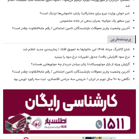
دستمزد کارگران در شهریورماه دوباره ترمیم می‌شود؟/ نحوه دقیق محاسبه سبد معیشت اعلام
شد
خبر خوش وزارت نیرو برای مشترکان/ پایان خاموشی‌ها نزدیک است؟
بین سطور یک جوابیه: بحران بدهی در جاده مخصوص
آخرین وضعیت واریز معوقات بازنشستگان تامین اجتماعی / رقم مابه‌التفاوت چقدر است؟
پربیننده‌ترین
شارژ کالابرگ مرداد ۱۴۰۵ این خانوارها به تعویق افتاد / زمان‌بندی جدید اعلام شد
نرخ سود افزایش یافت/ جدول تغییرات نرخ سود را ببینید
گزارش ویژه از بازار موتورسیکلت/ زنان بیشتر خریدار چه موتورهایی هستند؟
آخرین وضعیت واریز معوقات بازنشستگان تامین اجتماعی / رقم مابه‌التفاوت چقدر است؟
نگاهی به ۹۰ سال تورم در ایران / خروجی سه جراحی اقتصادی، ثبت سه رکورد تورمی بود