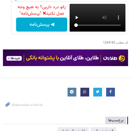
زانو درد دارین؟ به هیچ وجه
عمل نکنید❌ "پرسش‌نامه"
◀ پرسش‌نامه
کد مطلب
1234182
برچسب‌ها
قیمت مسکن
بازار مسکن تهران