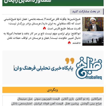
در بحث مشارکت کنید
شیخ‌نشین‌ها چگونه فکر می‌کنند؟/ مسجدجامعی: عمان تنها شیخ‌نشینی
است که نگاه متفاوتی به ایران دارد/ عربستان برادر بزرگ‌تر نیست؛
قدرت مسلط خلیج فارس است
ابوالفتح: برای ترامپ مهم نیست تاج بر سر کار باشد یا عمامه/ آمریکا به
دنبال تغییر حکومت نیست/ عمان و عربستان در توقف حملات نقش
داشتند
وبگردی
خبرآنلاین
راه نو آنلاین
بازی آنلاین
قیمت تلویزیون سونی
مبل مینیمال
جراح بینی گوشتی
پرشین هتل
قیمت آهن فولاد ایرانیان
اعتبارسنجی بانکی