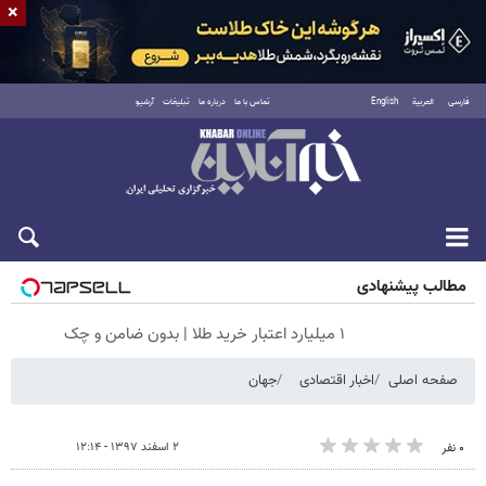
×
فارسی
العربية
English
تماس با ما
درباره ما
تبلیغات
آرشیو
جمعه ۱۶ مرداد ۱۴۰۵
مطالب پیشنهادی
۱ میلیارد اعتبار خرید طلا | بدون ضامن و چک
صفحه اصلی
اخبار اقتصادی
جهان
۲ اسفند ۱۳۹۷ - ۱۲:۱۴
۰ نفر