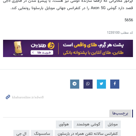
اپراتور مخابراتی که ازقضا سازنده گوشی نیز هست، با پیشرو شدن در فناوری 5جی
قصد دارد گوشی
Axon 5G
را در کنفرانس جهانی موبایل بارسلونا رونمایی کند.
5656
کد مطلب
1235100
برچسب‌ها
موبایل
گوشی هوشمند
هوآوی
کنفرانس سالانه تلفن همراه در بارسلون
سامسونگ
ال جی