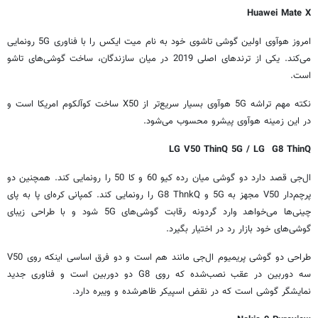
Huawei Mate X
امروز هوآوی اولین گوشی تاشوی خود به نام میت ایکس را با فناوری
5G
رونمایی
می‌کند. یکی از ترندهای اصلی 2019 در میان سازندگان، ساخت گوشی‌های تاشو
است.
نکته مهم تراشه
5G
هوآوی بسیار سریع‌تر از
X50
ساخت کوآلکوم امریکا است و
در این زمینه هوآوی پیشرو محسوب می‌شود.
LG V50 ThinQ 5G / LG G8 ThinQ
ال‌جی قصد دارد دو گوشی میان رده کیو 60 و کا 50 را رونمایی کند. همچنین دو
پرچم‌دار
V50
مجهز به
5G
و
G8 ThnkQ
را رونمایی کند. کمپانی کره‌ای پا به پای
چینی‌ها می‌خواهد وارد گردونه رقابت گوشی‌های
5G
شود و با طراحی زیبای
گوشی‌های خود بازار رد در اختیار بگیرد.
طراحی دو گوشی پریمیوم ال‌جی مانند هم است و دو فرق اساسی اینکه روی
V50
سه دوربین در عقب نصب‌شده که روی
G8
دو دوربین است و فناوری جدید
نمایشگر گوشی است که در نقض اسپیکر ظاهرشده و ویبره دارد.