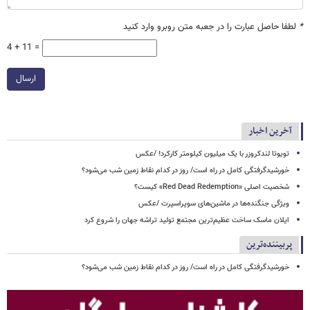
*
لطفا حاصل عبارت را در جعبه متن روبرو وارد کنید
4 + 11 =
ارسال
آخرین اخبار
تویوتا لندکروزر با یک میلیون کیلومتر کارکرد! /عکس
خورشیدگرفتگی کامل در راه است/ روز در کدام نقاط زمین شب می‌شود؟
شخصیت اصلی «Red Dead Redemption» کیست؟
ویژگی جنگنده‌ها در ماشین‌های سوپراسپرت /عکس
ایلان ماسک ساخت عظیم‌ترین مجتمع تولید تراشه جهان را شروع کرد
پربیننده‌ترین
خورشیدگرفتگی کامل در راه است/ روز در کدام نقاط زمین شب می‌شود؟