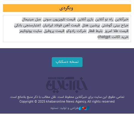
وبگردی
خبرآنلاین
راه نو آنلاین
بازی آنلاین
قیمت تلویزیون سونی
مبل مینیمال
جراح بینی گوشتی
پرشین هتل
قیمت آهن فولاد ایرانیان
اعتبارسنجی بانکی
قیمت طلا امروز
بلیط قطار
شرکت رادوکو
قیمت پروفیل
سایت یوتوتایمز
خرید اکانت chatgpt
نسخه دسکتاپ
تمامی حقوق این سایت برای خبرآنلاین محفوظ است. نقل مطالب با ذکر منبع بلامانع است.
Copyright © 2025 khabaronline News Agancy, All rights reserved
طراحی و تولید: نستوه