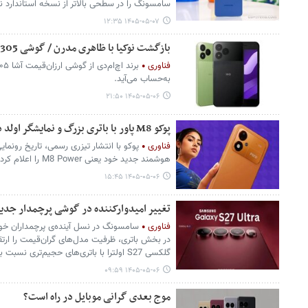
سامسونگ را در سطحی بالاتر از نسخه‌ استاندارد 
۱۴۰۵-۰۵-۰۷ ۱۲:۳۵
بازگشت نوکیا با ظاهری مدرن / گوشی Asha 305 معرفی شد
فناوری
به‌حساب می‌آید.
۱۴۰۵-۰۵-۰۶ ۲۱:۵۰
پوکو M8 پاور با باتری بزرگ و نمایشگر اولد در راه است
فناوری
پوکو با انتشار تیزری رسمی، تاریخ رون
هوشمند جدید خود یعنی M8 Power را اعلام کرد.
۱۴۰۵-۰۵-۰۶ ۱۵:۴۵
تغییر امیدوارکننده در گوشی پرچمدار جد
فناوری
سامسونگ در نسل آینده‌ی پرچمداران خو
گلکسی S27 اولترا با باتری‌های حجیم‌تری نسبت به نسل‌های گذشته راهی بازار شوند.
۱۴۰۵-۰۵-۰۶ ۰۹:۵۹
موج بعدی گرانی موبایل در راه است؟