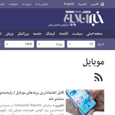
فارسی
العربية
English
تماس با ما
درباره ما
تبلیغات
آرشی
صفحه اصلی
سیاست
اقتصاد
فرهنگ
جامعه
بین‌الملل
ورزش
تا
تاریخ
ف
15
مرداد
1405
موبایل
منتشر شد
فناوری
سازمان r Reports