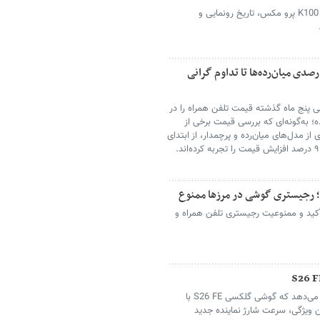
شیائومی با انتشار تصاویر رسمی از ردمی K100 پرو مکس، تاریخ رونمایی و
قیمت موبایل در پنج ماه؛ از جهش ۹۰ درصدی میان‌رده‌ها تا تداوم گرانی
 طی پنج ماه گذشته قیمت تلفن همراه را در
ه؛ به‌گونه‌ای که بررسی قیمت برخی از
ز مدل‌های میان‌رده و پرچمدار، از ابتدای
د؛ رجیستری گوشی در مرزها ممنوع
تأکید و ممنوعیت رجیستری تلفن همراه و
اطلاعات فاش‌شده از اسناد نظارتی نشان می‌دهد که گوشی گلکسی S26 FE با
ر می‌شود. این ویژگی، سرعت شارژ نماینده‌ جدید