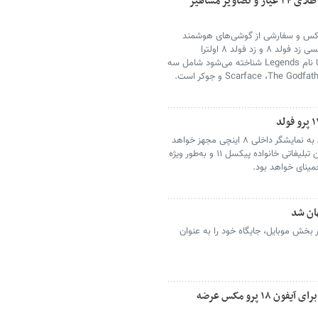
رونمایی از نسخه لوکس گلکسی زد فولد ۸ با طلای ۲۴ عیار و تصاویر مشاهیر
وکس و سفارشی از گوشی‌های هوشمند
مشهور است از مجموعه جدیدی از گوشی‌های گلکسی زد فولد ۸ و زد فولد ۸ اولترا
سامسونگ رونمایی کرده است. این مجموعه که با نام Legends شناخته می‌شود شامل سه
یکی از این رندرها تأیید می‌کند که گوشی به نمایشگر داخلی ۸ اینچی مجهز خواهد
بود. رندر دیگر نیز نشان می‌دهد تمرکز اصلی کمپین تبلیغاتی خانواده پیکسل ۱۱ و به‌طور ویژه
ینای خواهد بود.
ان شد
خش موبایل، جایگاه خود را به عنوان
گوشی پرو مکس شیائومی با رنگ شایعه‌شده برای آیفون ۱۸ پرو مکس عرضه