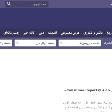
و
ریخ
دانش و فناوری
هوش مصنوعی
اندیشه
دین
کافه خبر
چندرسانه‌ای
یلترها
همه سرویس‌ها
همه انواع خبر
همه باک
قابل اعتمادترین برندهای موبایل / رتبه‌بندی جدید «Consumer Reports»
Consume در جدیدترین رتبه بندی خود، اپل را به عنوان قابل
اعتمادترین برند گوشی هوشمند معرفی کرد. آیفون ۱۶ پرو مکس در صدر این لیست قرار