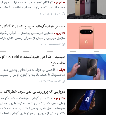
فناوری
کوالکام تصمیم دارد قیمت تراشه‌های گرا
دهد؛ اقدامی که می‌تواند به افزایشقیمت گوشی در 
۱۴۰۵-۰۵-۰۳ ۱۱:۰۴
تصویر همه رنگ‌های سری پیکسل ۱۱ گوگل در زوایای بیشتر لو رفت
فناوری
تصاویر غیررسمی پیکس
ماژول دوربین را پیش از معرفی رسمی فاش کردند
۱۴۰۵-۰۵-۰۲ ۱۸:۳۰
ببینید | طر
جلب کرد
فیلم
گلکسی زد فولد ۸ سرانجام رون
سامسونگ با هدف رقابت با آیفون اولترا را ببینید.
۱۴۰۵-۰۵-۰۲ ۰۸:۳۰
موبایلی که بروزرسانی نمی‌شود، خطرناک ا
فناوری
استفاده از گوشی هوشمندی که دیگر به ر
زمان بسیار خطرناک می شود. هکرها با بهره بردا
سیستم عامل قدیمی، می توانند به اطلاعات شخصی
کنند و حتی از دوربین و میکروفون گوشی شما جا