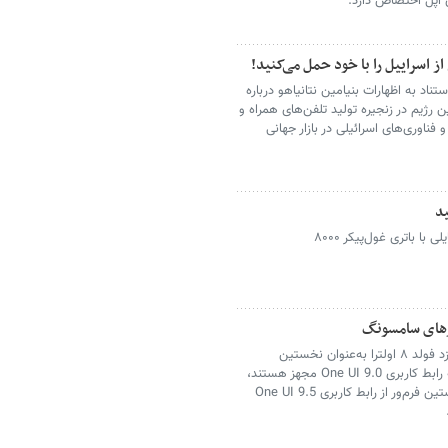
از اسراییل را با خود حمل می‌کنید!
ناد به اظهارات بنیامین نتانیاهو درباره
رژیم در زنجیره تولید تلفن‌های همراه و
فناوری‌های اسرائیلی در بازار جهانی
پوکو از گوشی M۸ پاور رونمایی کرد؛ موبایلی با باتری غول‌پیکر ۸۰۰۰
گوشی‌های گلکسی زد فولد ۸ و گلکسی زد فولد ۸ اولترا به‌عنوان نخستین
دستگاه‌های سامسونگ که به‌صورت پیش‌فرض به رابط کاربری One UI 9.0 مجهز هستند،
به‌زودی روانه بازار می‌شوند. اما به‌نظرمی‌رسد نخستین فرم‌ور از رابط کاربری One UI 9.5