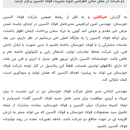
دو شرکت در محل سالن کنفرانس حوزه مدیریت فولاد اکسین برگزار گردید.
به گزارش
خبرآنلاین
و به نقل از روابط عمومی شرکت فولاد اکسین
خوزستان: مهندس امین ابراهیمی مدیرعامل فولاد اکسین در ابتدای جلسه ضمن
عرض خیر مقدم و خوش آمد گویی به ایراد سخن پرداخت، ایشان اظهار داشتند؛
برای اینکه فولاد اکسین را به جایگاه اصلی اش برسانیم در نظر داریم، من بعد
جلسات مشترکی را با فولاد خوزستان داشته باشیم تا بدین صورت با تبادل دانش
فنی، این شرکت بلحاظ صادرات، تولید، اشتغال زایی و تکنولوژی خاصه عام و
خاص باشد، خوشبختانه اکسین دارای نیروی های بسیار با انرژی و فنی می باشد
که دارای نگاههای تولیدی هستند، قطعاً این پتانسیل در کنار توجه شرکت فولاد
خوزستان می تواند به پیشبرد اهداف اکسین که همان تولید و سودآوری است،
کمک شایانی کند.
مهندس کشانی مدیر عامل شرکت فولاد خوزستان نیز در این نشست با بیان
تبریک و آروزی موفقیت برای مدیر عامل جدید فولاد اکسین گفت؛ امیدوارم با
ایجاد کمیته مشترک میان اکسین و فولاد خوزستان، مباحث مشترک از جمله
تکمیل سبد محصولات فولاد خوزستان و فولاد اکسین که می تواند منجر به ارزش
افزوده ای در جهت منافع دو شرکت باشد، شاهد تغییرات عمده در روند تولیدات
فولاد اکسین باشیم.