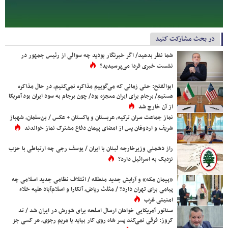
در بحث مشارکت کنید
شما نظر بدهید/ اگر خبرنگار بودید چه سوالی از رئیس جمهور در
نشست خبری فردا می‌پرسیدید؟
ابوالفتح: حتی زمانی که می‌گوییم مذاکره نمی‌کنیم، در حال مذاکره
هستیم/ برجام برای ایران معجزه بود/ چون برجام به سود ایران بود آمریکا
از آن خارج شد
نماز جماعت سران ترکیه، عربستان و پاکستان + عکس / بن‌سلمان، شهباز
شریف و اردوغان پس از امضای پیمان دفاع مشترک نماز خواندند
راز دشمنی وزیرخارجه لبنان با ایران / یوسف رجی چه ارتباطی با حزب
نزدیک به اسرائیل دارد؟
«پیمان مکه» و آرایش جدید منطقه / ائتلاف نظامی جدید اسلامی چه
پیامی برای تهران دارد؟ / مثلث ریاض، آنکارا و اسلام‌آباد علیه خلاء
امنیتی غرب
سناتور آمریکایی خواهان ارسال اسلحه برای شورش در ایران شد / تد
کروز: فرقی نمی‌کند پسر شاه روی کار بیاید یا مریم رجوی، هر کسی جز