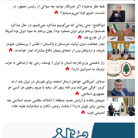
شما نظر بدهید/ اگر خبرنگار بودید چه سوالی از رئیس جمهور در
نشست خبری فردا می‌پرسیدید؟
ابوالفتح: حتی زمانی که می‌گوییم مذاکره نمی‌کنیم، در حال مذاکره
هستیم/ برجام برای ایران معجزه بود/ چون برجام به سود ایران بود آمریکا
از آن خارج شد
نماز جماعت سران ترکیه، عربستان و پاکستان + عکس / بن‌سلمان، شهباز
شریف و اردوغان پس از امضای پیمان دفاع مشترک نماز خواندند
راز دشمنی وزیرخارجه لبنان با ایران / یوسف رجی چه ارتباطی با حزب
نزدیک به اسرائیل دارد؟
سناتور آمریکایی خواهان ارسال اسلحه برای شورش در ایران شد / تد
کروز: فرقی نمی‌کند پسر شاه روی کار بیاید یا مریم رجوی، هر کسی جز
جمهوری اسلامی
«پیمان مکه» و آرایش جدید منطقه / ائتلاف نظامی جدید اسلامی چه
پیامی برای تهران دارد؟ / مثلث ریاض، آنکارا و اسلام‌آباد علیه خلاء
امنیتی غرب