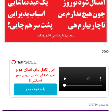
6060
ابزار کامل برای اصلاح مو و
صورت (قیمت رو ببینی باور
نمیکنی!)
باتخفیف بخر
کد مطلب
1239759