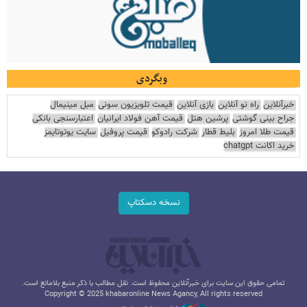
وبگردی
خبرآنلاین
راه نو آنلاین
بازی آنلاین
قیمت تلویزیون سونی
مبل مینیمال
جراح بینی گوشتی
پرشین هتل
قیمت آهن فولاد ایرانیان
اعتبارسنجی بانکی
قیمت طلا امروز
بلیط قطار
شرکت رادوکو
قیمت پروفیل
سایت یوتوتایمز
خرید اکانت chatgpt
نسخه دسکتاپ
تمامی حقوق این سایت برای خبرآنلاین محفوظ است. نقل مطالب با ذکر منبع بلامانع است.
Copyright © 2025 khabaronline News Agancy, All rights reserved