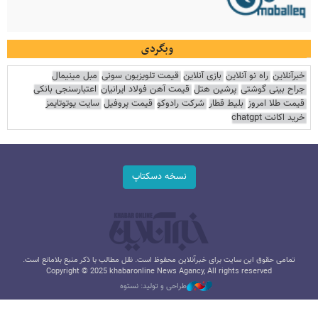
وبگردی
خبرآنلاین
راه نو آنلاین
بازی آنلاین
قیمت تلویزیون سونی
مبل مینیمال
جراح بینی گوشتی
پرشین هتل
قیمت آهن فولاد ایرانیان
اعتبارسنجی بانکی
قیمت طلا امروز
بلیط قطار
شرکت رادوکو
قیمت پروفیل
سایت یوتوتایمز
خرید اکانت chatgpt
نسخه دسکتاپ
تمامی حقوق این سایت برای خبرآنلاین محفوظ است. نقل مطالب با ذکر منبع بلامانع است.
Copyright © 2025 khabaronline News Agancy, All rights reserved
طراحی و تولید: نستوه