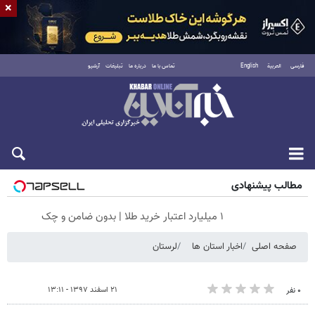
×
فارسی
العربية
English
تماس با ما
درباره ما
تبلیغات
آرشیو
شنبه ۱۷ مرداد ۱۴۰۵
مطالب پیشنهادی
۱ میلیارد اعتبار خرید طلا | بدون ضامن و چک
صفحه اصلی
اخبار استان ها
لرستان
۲۱ اسفند ۱۳۹۷ - ۱۳:۱۱
۰ نفر