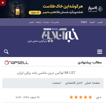
×
فارسی
العربية
English
تماس با ما
درباره ما
تبلیغات
آرشیو
پنجشنبه ۱۵ مرداد ۱۴۰۵
مطالب پیشنهادی
IM LS7 لوکس ترین شاسی بلند برقی ایران
صفحه اصلی
اخبار اقتصادی
صنعت
۲۷ اسفند ۱۳۹۷ - ۱۶:۲۶
۲ نفر