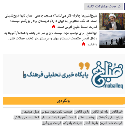
در بحث مشارکت کنید
شیخ‌نشین‌ها چگونه فکر می‌کنند؟/ مسجدجامعی: عمان تنها شیخ‌نشینی
است که نگاه متفاوتی به ایران دارد/ عربستان برادر بزرگ‌تر نیست؛
قدرت مسلط خلیج فارس است
ابوالفتح: برای ترامپ مهم نیست تاج بر سر کار باشد یا عمامه/ آمریکا به
دنبال تغییر حکومت نیست/ عمان و عربستان در توقف حملات نقش
داشتند
وبگردی
خبرآنلاین
راه نو آنلاین
بازی آنلاین
قیمت تلویزیون سونی
مبل مینیمال
جراح بینی گوشتی
پرشین هتل
قیمت آهن فولاد ایرانیان
اعتبارسنجی بانکی
قیمت طلا امروز
بلیط قطار
شرکت رادوکو
قیمت پروفیل