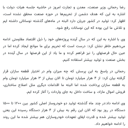
رضا رحمانی وزیر صنعت، معدن و تجارت امروز در حاشیه جلسه هیات دولت با
اشاره به این که هدف دشمن از تحریم‌ها در حوزه صنعت محقق نشده است،
اظهار کرد: تولید در کشور جریان دارد البته در ماه‌های گذشته نوساناتی داشته ایم
و تلاش ما این بوده که این نوسانات رفع شود.
وی با اشاره به این که در سال آینده پروژه‌های خود را ذیل اقتصاد مقاومتی ادامه
می‌دهیم خاطر نشان کرد: درست است که تحریم برای ما موانع ایجاد کرده اما در
عین حال فرصتهای را نیز فراهم کرده و ما یاد از این فرصتها در سال آینده در
بخش صنعت و تولید بیشتر استفاده کنیم.
رحمانی در پاسخ به این پرسش که چه میزان وام در اختیار قطعه سازان قرار
گرفته بیان کرد: از ۴ هزار میلیارد تومان تا الان بیش از ۳ هزار میلیارد تومان وام
به قطعه سازان پرداخت شده اما البته ما اقدامات دیگری مثل اصلاح ساختاری،
فروش اموال مازاد، و ساخت داخل به جای واردات را آغاز کرده ایم.
وی ادامه داد:در چند ماه گذشته تولید دو خودروساز اصلی کشور بین ۱۲۰۰ تا ۱۵۰۰
دستگاه در روز بود که الان این رقم به بیش از ۴ هزار دستگاه رسیده این یعنی
تولید بیشتر شده و قدرت ایفای تعهدات خودروسازان هم بیشتر شده ما این روند
را ادامه خواهیم داد.