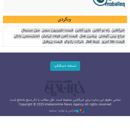
وبگردی
خبرآنلاین
راه نو آنلاین
بازی آنلاین
قیمت تلویزیون سونی
مبل مینیمال
جراح بینی گوشتی
پرشین هتل
قیمت آهن فولاد ایرانیان
اعتبارسنجی بانکی
قیمت طلا امروز
بلیط قطار
شرکت رادوکو
قیمت پروفیل
نسخه دسکتاپ
تمامی حقوق این سایت برای خبرآنلاین محفوظ است. نقل مطالب با ذکر منبع بلامانع است.
Copyright © 2025 khabaronline News Agancy, All rights reserved
طراحی و تولید: نستوه