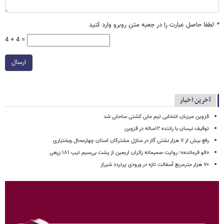
*
لطفا حاصل عبارت را در جعبه متن روبرو وارد کنید
4 + 4 =
ارسال
آخرین اخبار
قزوین میزبان انتخابی تیم ملی کشتی ساحلی شد
توقیف نیسان با راننده ۱۲ساله در قزوین
رفع بیش از ۷ هزار نشتی گاز در منازل مشترکان استان چهارمحال وبختیاری
«الو فرمانده»؛ روایت صمیمانه زائران اربعین از پشت بی‌سیم تیپ ۱۸۱ زرهی
۷۰ هزار مترمربع آسفالت تازه در ورودی پرتردد شیراز