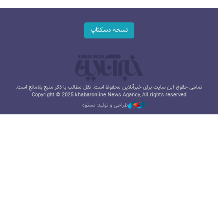
نسخه دسکتاپ
تمامی حقوق این سایت برای خبرآنلاین محفوظ است. نقل مطالب با ذکر منبع بلامانع است.
Copyright © 2025 khabaronline News Agancy, All rights reserved
طراحی و تولید: نستوه