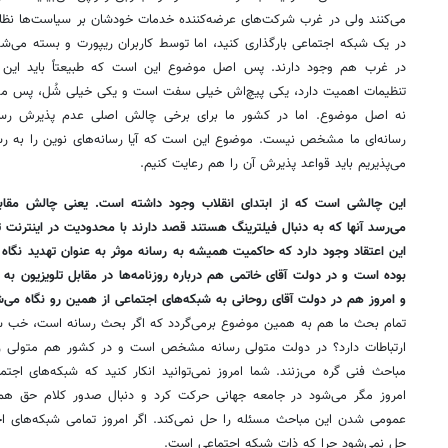
می‌کنند ولی در غرب شرکت‌های عرضه‌کننده خدمات خودشان بر سیاست‌ها نظارت د
در یک شبکه اجتماعی بارگذاری کنید، اما توسط کاربران ریپورت و بسته می‌شود
در غرب هم وجود دارند. پس اصل موضوع این است که طبیعتاً باید این س
تنظیمات اهمیت دارد، یکی پیچ‌اش خیلی سفت است و یکی خیلی شُل، پس مو
نه اصل موضوع. اما در کشور ما برای برخی چالش اصلی عدم پذیرش رسان
رسانه‌ای ما مشخص نیست. موضوع این است که آیا رسانه‌های نوین را به رس
می‌پذیریم باید قواعد پذیرش آن را هم رعایت کنیم.
این چالشی است که از ابتدای انقلاب وجود داشته است. یعنی چالش مقابل
می‌رسد آنها که به دنبال فیلترینگ هستند قصد دارند با محدودیت در اینترنت تن
این اعتقاد وجود دارد که حاکمیت همیشه به رسانه موثر به عنوان تهدید نگاه 
بوده است و در دولت آقای خاتمی هم درباره روزنامه‌ها در مقابل تلویزیون 
و امروز هم در دولت آقای روحانی به شبکه‌های اجتماعی از همین رو نگاه می‌ش
تمام بحث ما هم به همین موضوع برمی‌گردد که اگر بحث رسانه است، خب سیا
ارتباطات دارد؟ در دولت متولی رسانه مشخص است و در کشور هم متولی رس
مباحث فنی گره‌ می‌زنند. شما امروز نمی‌توانید انکار کنید که شبکه‌های اجتما
امروز مگر می‌شود در جامعه جهانی حرکت کرد و دنبال صدور کلام حق هم ب
عمومی شدن این مباحث مسئله را حل نمی‌کند. اگر امروز تمامی شبکه‌های ا
حل نمی‌شود چرا که ذات شبکه اجتماعی است.