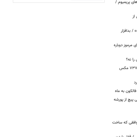
ای پریمیوم /
از
 / بدافزار
ی مرموز دوباره
را نه؟
دستور بازرسی فوری هواپیمای بوئینگ ۷۳۷ مکس
د
الکون به ماه
 وقتی پیچ از پورشه
توافقی که ساخت