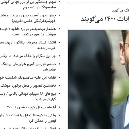
سهم چشمگیر اپل از بازار جهانی گوشی‌ه
سامسونگ در رتبه دوم
ینگ می‌گوید
چطور بدون آسیب دیدن دوربین موبایل 
‌گویند
خورشیدگرفتگی عکس بگیریم؟
هشدار بیت‌دیفندر درباره دانلود «ادیسه»
سرقت رمز عبور در کمین است
انتشار اسناد محرمانه پنتاگون / پرنده‌ها
خبرساز شدند
چرا اپل تلگرام را حذف می‌کند اما ایکس 
صادر شد
نقشه اپل علیه سامسونگ شکست خور
نخستین تصویر از محل برخورد موشک ف
پیچ‌های ۱۸ میلیارد تومانی پاگانی /
گران‌تر می‌شود
آیا ماه در حال کوچک شدن است؟
وقتی مایکروسافت اپل را نجات داد / 
آیفون را ممکن کرد