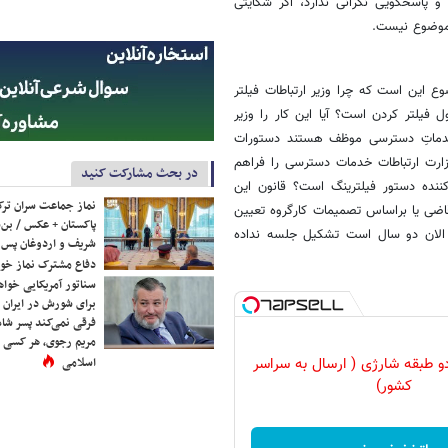
 پاسخگویی نگرانی ندارد، اگر شکایتی
 موضوع نیست.
ع این است که چرا وزیر ارتباطات فیلتر
یلتر کردن است؟ آیا این کار را وزیر
ن جرایم رایانه‌ای (ماده ۲۱) ارائه‌کنندگان خدماتِ دسترسی موظف هستند دستورات
 وزارت ارتباطات خدمات دسترسی را فراهم
در بحث مشارکت کنید
کننده دستور فیلترینگ است؟ قانون این
نماز جماعت سران ترک
اضی یا براساس تصمیمات کارگروه تعیین
پاکستان + عکس / بن‌س
 الان دو سال است تشکیل جلسه نداده
شریف و اردوغان پس ا
دفاع مشترک نماز خوا
سناتور آمریکایی خواه
برای شورش در ایران 
فرقی نمی‌کند پسر شاه 
مریم رجوی، هر کسی 
اسلامی
و طبقه شارژی ( ارسال به سراسر
کشور)