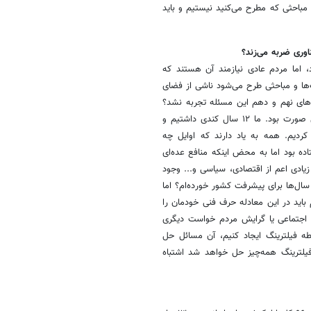
 مباحثی که مطرح می‌کنید نیستیم و باید
اوری ضربه می‌زند؟
ما مردم عادی نیازمند آن هستند که
‌ها و مباحثی طرح می‌شود ناشی از فضای
های نهم و دهم این مسئله تجربه نشد؟
در دولت دهم فرآیند توسعه ICT کلاً متوقف شد و دولت نهم هم به همین صورت بود. ما ۱۲ سال کندی داشتیم و
 در کشور فراهم کردیم. همه به یاد دارند که اوایل چه
صویری و … به راه افتاده بود اما به محض اینکه منافع عده‌ای
ادی اعم از اقتصادی، سیاسی و... وجود
 سال‌ها برای پیشرفت کشور خورده‌ام؟ اما
 باید در این معادله حرف فنی خودمان را
ی اجتماعی یا گرایش مردم خواست دیگری
ه فیلترینگ ایجاد کنیم، آن مسائل حل
 فیلترینگ همه‌چیز حل خواهد شد اشتباه