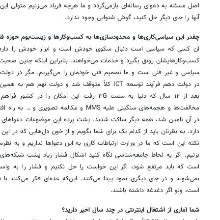
اصل مسئله به دعوای رسانه‌ای بازمی‌گردد و ما هرچه فریاد می‌زنیم متولی این
آنها را جای دیگر حل کنید، گوش شنوایی وجود ندارد.
چقدر این سیاسی‌کاری‌ها و محدودسازی‌ها به کسب‌وکارها و زیست‌بوم حوزه فن
آن کسی که سیاسی است دنبال سکوی خودش است و ابزار خودش را دارد، ا
کسب‌وکارهایشان رونق بگیرد و خدمات می‌خواهند. بنابراین اینکه چنین صحبت
سیاسی و غیر فنی است و ما تصمیم فنی خودمان را می‌گیریم. مگر در دولت‌
بعد از ۱۲ سال که دنیا به سمت ۳G رفت این امکان را
مخالفت‌ها و هجمه‌های سنگینی علیه MMS و مکالمه ت
در آن تامین شد، همه دیگر ساکت شدند. پشت پرده این موضوعات دعواهای زی
دارد. به نظرتان باید از کدام یک برای شما بگویم و از خون دل‌هایی که در این
نکته‌ این است که ما در وزارت ارتباطات کاری به این دعواها نداریم و به نظرم
بزنیم. اگر به لحاظ جامعه‌شناسی نگاه کنید اشکال فشار زیاد پشتِ شبکه‌ها
است که باید مرتفع شود، اگر این خواست را حل نکنیم و فشار را به واسط
نمی‌شوند و در جای دیگری نمود پیدا می‌کنند. این‌که عده‌ای فکر می‌کنند با
است، ولو اگر دغدغه داشته باشند.
شما آماری از اشتغال اینترنتی در چند سال اخیر دارید؟