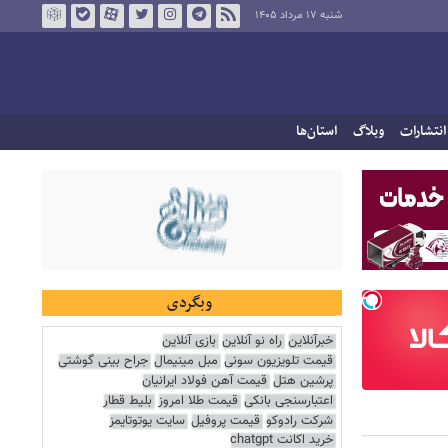
شنبه ۱۷ مرداد ۱۴۰۵
انتشارات
وبلاگ
استان‌ها
وبگردی
خبرآنلاین
راه نو آنلاین
بازی آنلاین
قیمت تلویزیون سونی
مبل مینیمال
جراح بینی گوشتی
پرشین هتل
قیمت آهن فولاد ایرانیان
اعتبارسنجی بانکی
قیمت طلا امروز
بلیط قطار
شرکت رادوکو
قیمت پروفیل
سایت یوتوتایمز
خرید اکانت chatgpt