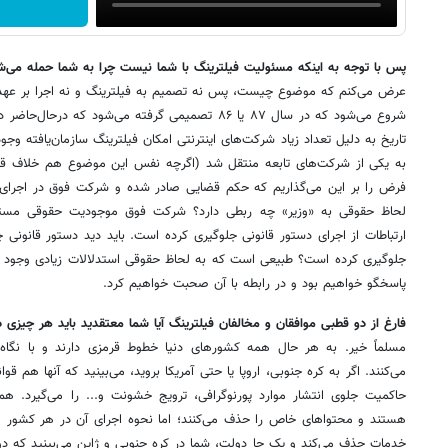
پس با توجه به اینکه مسئولیت فیلترینگ با شما نیست چرا به شما حمله می‌ش
عرض می‌کنم که موضوع چیست، پس نه تصمیم به فیلترینگ و نه اجرا بر عهده
شروع می‌شود که در سال ۸۷ یا ۸۶ تصمیمی گرفته می‌شود که
تاریخ به دلیل تعداد زیاد شرکت‌های اینترنتی امکان فیلترینگ سازمان‌یافته و
به یکی از شرکت‌های تابعه منتقل شد (اگرچه نفس این موضوع هم خلاف قان
فرض را بر این می‌گذاریم که حکم قضایی صادر شده و شرکت فوق در اجرای ا
لحاظ حقوقی به «وزیر» چه ربطی دارد؟ شرکت فوق موجودیت حقوقی مستقلی د
ارتباطات از اجرای دستور قانونی جلوگیری کرده است. باید دید دستور قانونی چگ
جلوگیری کرده است؟ طبیعی است که به لحاظ حقوقی استدلالات زیادی وجود دا
پاسخگو خواهیم بود و در رابطه با آن صحبت خواهیم کرد.
فارغ از دو قطبی موافقان و مخالفان فیلترینگ آیا شما معتقدید باید هر چیزی
مسلماً خیر. به هر حال همه کشورهای دنیا خطوط قرمزی دارند و با نگاه
می‌کنند. اگر به کره جنوبی، اروپا یا حتی آمریکا بروید، می‌بینید که آنها هم ق
حاکمیت جلوی انتشار موارد پورنوگرافی، ترویج خشونت و... را می‌گیرد.
هستند و محتواهای خاص را حذف می‌کنند؛ اما نحوه اجرای آن در هر کشور 
خدمات حذف می‌کند و یک جا دولت، شما در کره جنوبی و ژاپن می‌بینید که د