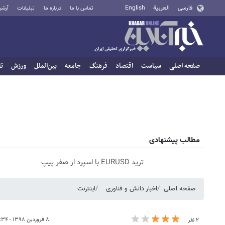
فارسی
العربية
English
تماس با ما
درباره ما
تبلیغات
آرشی
صفحه اصلی
سیاست
اقتصاد
فرهنگ
جامعه
بین‌الملل
ورزش
تا
مطالب پیشنهادی
ترید EURUSD با اسپرد از صفر پیپ
صفحه اصلی
اخبار دانش و فناوری
اینترنت
۸ فروردین ۱۳۹۸ - ۱۶:۳۴
۲ نفر