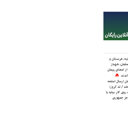
یه، عربستان و
لمان، شهباز
ز امضای پیمان
ندند
ان ارسال اسلحه
شد / تد کروز:
روی کار بیاید یا
جز جمهوری