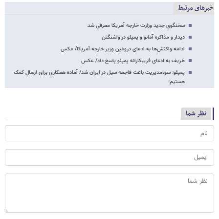
خبرهای مرتبط
سخنگوی جدید وزارت خارجه آمریکا معرفی شد
دیدار و مذاکره آمانو و پمپئو در واشنگتن
ادامه واکنش‌ها به ادعای دروغین وزیر خارجه آمریکا/ عکس
ظریف به ادعای فریبکارانه پمپئو پاسخ داد/ عکس
پمپئو: سوءمدیریت باعث فاجعه سیل در ایران شد/ آماده همکاری برای ارسال کمک
هستیم!
نظر شما