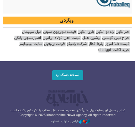
وبگردی
خبرآنلاین
راه نو آنلاین
بازی آنلاین
قیمت تلویزیون سونی
مبل مینیمال
جراح بینی گوشتی
پرشین هتل
قیمت آهن فولاد ایرانیان
اعتبارسنجی بانکی
قیمت طلا امروز
بلیط قطار
شرکت رادوکو
قیمت پروفیل
سایت یوتوتایمز
خرید اکانت chatgpt
نسخه دسکتاپ
تمامی حقوق این سایت برای خبرآنلاین محفوظ است. نقل مطالب با ذکر منبع بلامانع است.
Copyright © 2025 khabaronline News Agancy, All rights reserved
طراحی و تولید: نستوه