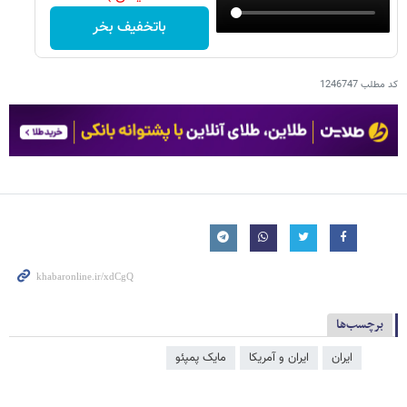
باتخفیف بخر
کد مطلب
1246747
برچسب‌ها
ایران
ایران و آمریکا
مایک پمپئو