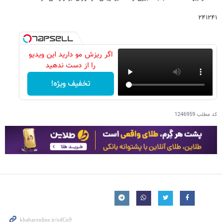
۲۴۱۲۴۱
اگر ریزش مو دارید این ویدیو
را از دست ندهید
تخفیف ویژه!
کد مطلب
1246959