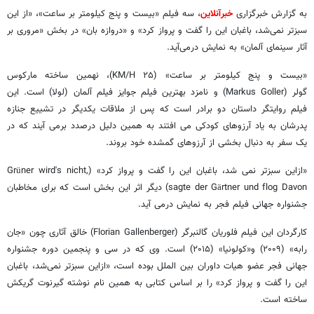
به گزارش خبرگزاری
خبرآنلاین
، سه فیلم «بیست و پنج کیلومتر بر ساعت»، «از این
سبزتر نمی‌شد، باغبان این را گفت و پرواز کرد» و «دروازه بان» در بخش «مروری بر
آثار سینمای آلمان» به نمایش درمی‌آید.
«بیست و پنج کیلومتر بر ساعت» (۲۵ KM/H)، نهمین ساخته مارکوس
گولر (Markus Goller) و نامزد بهترین فیلم جوایز فیلم آلمان (لولا) است. این
فیلم روایتگر داستان دو برادر است که پس از ملاقات یکدیگر در تشییع جنازه
پدرشان به یاد آرزوهای کودکی می افتند به همین دلیل درصدد برمی آیند که در
یک سفر به دنبال بخشی از آرزوهای گمشده خود بروند.
«ازاین سبزتر نمی شد، باغبان این را گفت و پرواز کرد» (Grüner wird's nicht,
sagte der Gärtner und flog Davon) دیگر اثر این بخش است که برای مخاطبان
جشنواره جهانی فیلم فجر به نمایش درمی آید.
کارگردان این فیلم فلوریان گالنبرگر (Florian Gallenberger) خالق آثاری چون «جان
رابه» (۲۰۰۹) و«کولونیا» (۲۰۱۵) است. وی که در سی و پنجمین دوره جشنواره
جهانی فجر عضو هیات داوران بین الملل بوده است، «ازاین سبزتر نمی‌شد، باغبان
این را گفت و پرواز کرد» را بر اساس کتابی به همین نام نوشته گیرنوت گریکش
ساخته است.