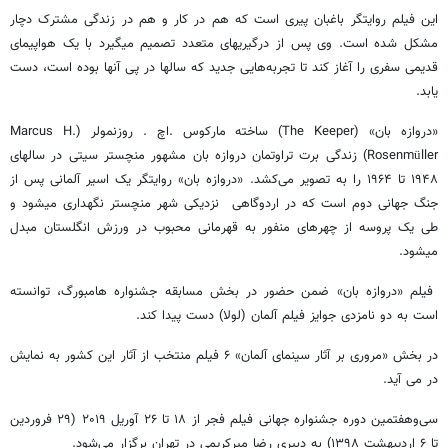
این فیلم روایتگر باغبان پیری است که هم در کار و هم در زندگی مشترک دچار
مشکل شده است. وی پس از درگیریهای متعدد تصمیم میگیرد با یک هواپیمای
قدیمی سفری را آغاز کند تا تجربه‌هایی جدید که سالها در پی آنها بوده است، دست
یابد.
«دروازه بان» (The Keeper) ساخته مارکوس .اچ . روزنمولر (Marcus H.
Rosenmüller) زندگی برت تراوتمان دروازه بان مشهور منچستر سیتی در سالهای
۱۹۴۸ تا ۱۹۶۴ را به تصویر می‌کشد. «دروازه بان» روایتگر یک اسیر آلمانی پس از
جنگ جهانی دوم است که در اردوگاهی نزدیکی شهر منچستر نگهداری میشود و
طی یک پروسه از چهرهای منفور به قهرمانی محبوب در ورزش انگلستان مبدل
میشود.
فیلم «دروازه بان» ضمن حضور در بخش مسابقه جشنواره هامبورگ، توانسته
است به دو نامزدی جوایز فیلم آلمان (لولا) دست پیدا کند.
در بخش «مروری بر آثار سینمای آلمان» ۶ فیلم منتخب از آثار این کشور به نمایش
در می آید.
سی‌وهفتمین دوره جشنواره جهانی فیلم فجر از ۱۸ تا ۲۶ آوریل ۲۰۱۹ (۲۹ فروردین
تا ۶ اردیبهشت ۱۳۹۸) به دبیری رضا میرکریمی در تهران برگزار می‌شود.