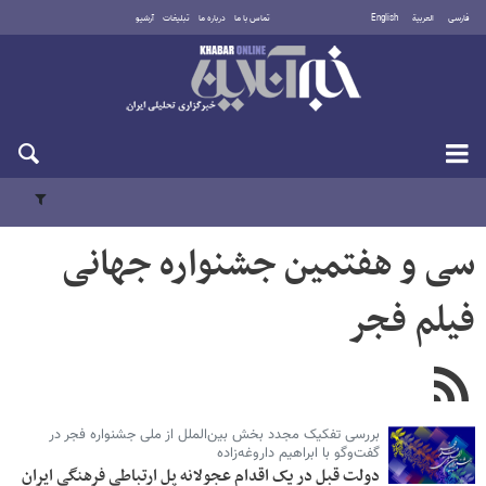
فارسی
العربية
English
تماس با ما
درباره ما
تبلیغات
آرشیو
یکشنبه ۱۸ مرداد ۱۴۰۵
سی‌ و هفتمین جشنواره جهانی
فیلم فجر
بررسی تفکیک مجدد بخش بین‌الملل از ملی جشنواره فجر در
گفت‌وگو با ابراهیم داروغه‌زاده
دولت قبل در یک اقدام عجولانه پل ارتباطی فرهنگی ایران