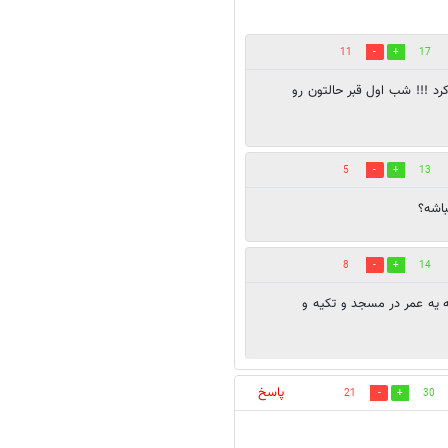
11
17
کرد !!! شب اول قبر حالتون رو
5
13
باشه؟
8
14
 یه عمر در مسجد و تکیه و
پاسخ
21
30