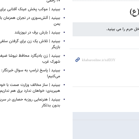
۲۰ زخمی
ع)
ببینید | موکب پخش عینک آفتابی برای ز
ببینید | آتش‌سوزی در نجران همزمان ب
یمن
ل حرم را می بینید.
ببینید | بارش برف در نیوزیلند
ببینید | تلاش یک زن برای گرفتن سلف
بازیگر
ببینید | زنِ بادیگارد محافظ نیوشا ض
شهرک غرب
ببینید | پاسخ ترامپ به سوال خبرنگار: م
می‌کنیم!
ببینید | ساز مخالف وزارت صمت با خود
هیبریدی: خواهان ندارد برق هم نداریم!
ببینید | هنرنمایی روزبه حصاری در سر
بدون بدلکار