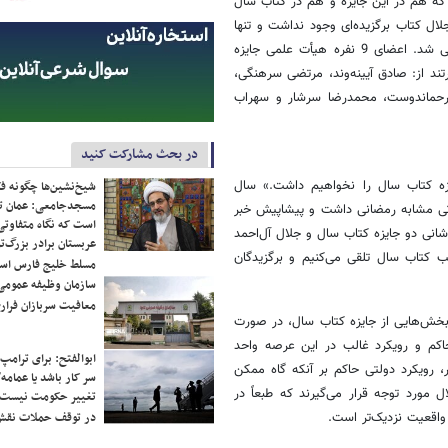
که هم در این جایزه و هم در کتاب سال
ال کتاب برگزیده‌ای وجود نداشت و تنها
با 25 سکه بهار آزادی و نشان جلال آل‌احمد از پنج اثر و صاحبان آنها قدردانی شد. اعضای 9 نفره هیأت علمی جایزه
ند از: صادق آیینه‌وند، مرتضی سرهنگی،
 رحماندوست، محمدرضا سرشار و سهراب
در بحث مشارکت کنید
یزه کتاب سال را نخواهیم داشت.» سال
شیخ‌نشین‌ها چگونه فک
مسجدجامعی: عمان تن
تی مشابه رمضانی داشت و پیشاپیش خبر
است که نگاه متفاوتی 
شانی دو جایزه کتاب سال و جلال آل‌احمد
عربستان برادر بزرگ‌
ب کتاب سال تلقی می‌کنیم و برگزیدگان
مسلط خلیج فارس ا
سازمان وظیفه عمومی 
معافیت سربازان فراری
خش‌هایی از جایزه کتاب سال، در صورت
حاکم و رویکرد غالب در این عرصه واحد
ابوالفتح: برای ترامپ
ر، رویکرد دولتی حاکم بر آنکه گاه ممکن
سر کار باشد یا عمامه/
 مورد توجه قرار می‌گیرند که طبعاً در
تغییر حکومت نیست/ 
واقعیت نزدیک‌تر است.
در توقف حملات نقش