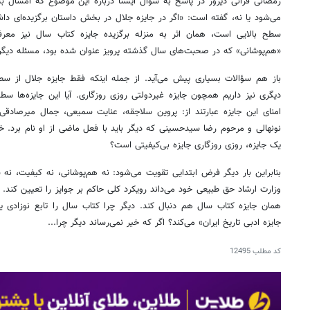
رمضانی فرانی دیروز در پاسخ به سؤال ایسنا درباره این موضوع که امسال به
می‌شود یا نه، گفته است: «اگر در جایزه جلال در بخش داستان برگزیده‌ای داش
سطح بالایی است، همان اثر به منزله برگزیده جایزه کتاب سال نیز معرفی
«هم‌پوشانی» که در صحبت‌های سال گذشته پرویز عنوان شده بود، مسئله دیگر
باز هم سؤالات بسیاری پیش می‌آید. از جمله اینکه فقط جایزه جلال از سطح
دیگری نیز داریم همچون جایزه غیردولتی روزی روزگاری. آیا این جایزه‌ها سطح
امنای این جایزه عبارتند از: پروین سلاجقه، عنایت سمیعی، جمال میرصادق
نونهالی و مرحوم رضا سیدحسینی که دیگر باید با فعل ماضی از او نام برد. 
یک جایزه، روزی روزگاری جایزه بی‌کیفیتی است؟
بنابراین بار دیگر فرض ابتدایی تقویت می‌شود: نه هم‌پوشانی، نه کیفیت، نه 
وزارت ارشاد حق طبیعی خود می‌داند رویکرد کلی حاکم بر جوایز را تعیین کند. ام
همان جایزه کتاب سال هم دنبال کند. دیگر چرا کتاب سال را تابع نوزادی یک‌
جایزه ادبی تاریخ ایران» می‌کند؟ اگر که خیر نمی‌رساند دیگر چرا...
کد مطلب
12495