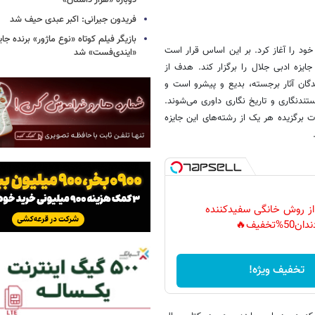
دوباره «هزار داستان»
فریدون جیرانی: اکبر عبدی حیف شد
بازیگر فیلم کوتاه «نوع ماژور» برنده جا
د را آغاز کرد. بر این اساس قرار است
«ایندی‌فست» شد
ایزه ادبی جلال را برگزار کند. هدف از
ندگان آثار برجسته، بدیع و پیشرو است و
تندنگاری و تاریخ نگاری داوری می‌شوند.
ات برگزیده هر یک از رشته‌های این جایزه
 از روش خانگی سفیدکننده
دان50%تخفیف🔥
تخفیف ویژه!