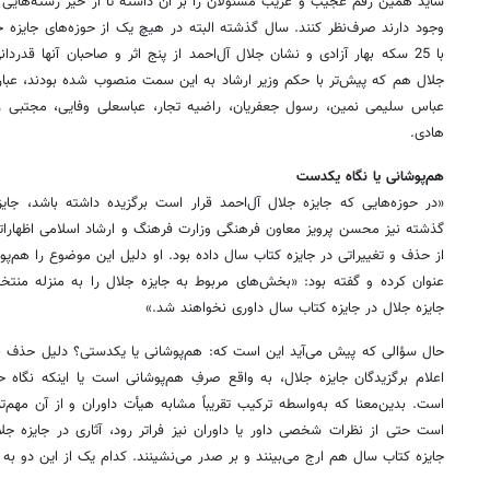
شاید همین رقم عجیب و غریب مسئولان را بر آن داشته تا از خیر رشته‌هایی 
وجود دارند صرف‌نظر کنند. سال گذشته البته در هیچ یک از حوزه‌های جایزه جل
جلال هم که پیش‌تر با حکم وزیر ارشاد به این سمت منصوب شده‌ بودند، عبارت
عباس سلیمی نمین، رسول جعفریان، راضیه تجار، عباسعلی وفایی، مجتبی
هادی.
هم‌پوشانی یا نگاه یکدست
«در حوزه‌هایی که جایزه جلال آل‌احمد قرار است برگزیده داشته باشد، جا
گذشته نیز محسن پرویز معاون فرهنگی وزارت فرهنگ و ارشاد اسلامی اظهارا
از حذف و تغییراتی در جایزه کتاب سال داده بود. او دلیل این موضوع را هم‌پو
عنوان کرده و گفته بود: «بخش‌های مربوط به جایزه جلال را به منزله منتخ
جایزه جلال در جایزه کتاب سال داوری نخواهند شد.»
حال سؤالی که پیش می‌آید این است که: هم‌پوشانی یا یکدستی؟ دلیل حذف ب
اعلام برگزیدگان جایزه جلال، به واقع صرفِ هم‌پوشانی است یا اینکه نگاه 
است. بدین‌معنا که به‌واسطه ترکیب تقریباً مشابه هیأت داوران و از آن مهم‌ت
است حتی از نظرات شخصی داور یا داوران نیز فراتر رود، آثاری در جایزه جلال
جایزه کتاب سال هم ارج می‌بینند و بر صدر می‌نشینند. کدام یک از این دو به 