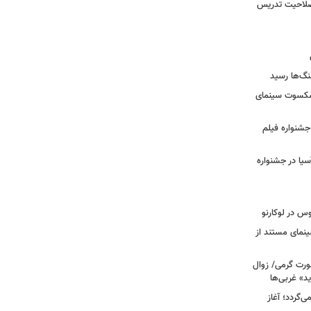
 صلاحیت تدریس
نگ‌ها رسید
یشکسوت سینمای
ن جشنواره فیلم
سیا در جشنواره
وس در لوکارنو
نمای مستند از
رت گرمی/ زوال
ید» غربی‌ها
جرا بازمی‌گردد؛ آغاز