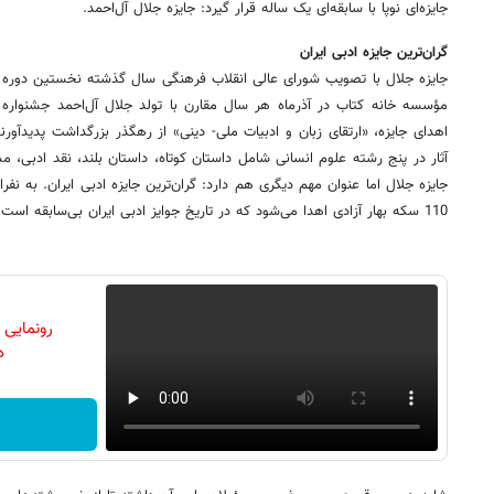
جایزه‌ای نوپا با سابقه‌ای یک ساله قرار گیرد: جایزه جلال آل‌احمد.
گران‌ترین جایزه ادبی ایران
جایزه جلال با تصویب شوراى عالى انقلاب فرهنگى سال گذشته نخستین دوره خو
مؤسسه خانه کتاب در آذر‌ماه هر سال مقارن با تولد جلال آل‌احمد جشنواره ج
اهدای جایزه، «ارتقای زبان و ادبیات ملی- دینی» از رهگذر بزرگداشت پدید‌آور
آثار در پنج رشته علوم انسانی شامل داستان کوتاه، داستان بلند، نقد ادبی، مس
جایزه جلال اما عنوان مهم دیگری هم دارد: گران‌ترین جایزه ادبی ایران. به نفر
110 سکه بهار آزادی اهدا می‌شود که در تاریخ جوایز ادبی ایران بی‌سابقه است.
رونمایی
دن