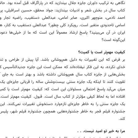
نگاهی به ترکیب داوران جایزه جلال بیندازید که در پاراگراف قبل آمده بود. حا
کتاب سال در بخش شعر و ادبیات بیندازید: جواد محقق، حسین اسرافیلی، پروی
احمد نادمی، منوچهر اکبری، صابر امامی، عبدالعلی دستغیب، راضیه تجار و
اسامی تاحدودی متغیر است. رویکرد کلی چطور؟ عبدالعلی دستغیب به کنار، هی
ایران در آن می‌بینید؟ پاسخ ارشاد معمولاً این است که ما از خیلی‌ها دعوت 
این‌گونه است؟
کیفیت مهم‌تر است یا کمیت؟
بر فرض که این تغییرات به دلیل هم‌پوشانی باشد. آیا پیش از طراحی و تد
خدای نکرده، به این فکر نیفتاده‌اند که ممکن است این جایزه جدیدالتأسیس 
بخش‌هایی از جایزه کتاب سال هم‌پوشانی داشته باشد و بهتر است به جای آ
تقویت کنند تا اینکه یک جایزه سنتی بیست‌و‌شش ساله را قربانی جایزه‌ای یک‌
میان می‌آید پاسخ احتمالی مسئولان این است که: کیفیت مهم‌تر است یا کم
افتاده اما به لحاظ کیفی مؤثرتر از کتاب سال است. قبول. کیفیت مهم‌تر است. ا
یک جایزه سنتی را به خاطر جایزه‌ای تازه‌وارد دستخوش تغییرات نمی‌کنند. ای
جشنواره فیلم فجر به خاطر جشنواره‌هایی همچون جشنواره فیلم شهر، پلیس،
کند.
مرا به خیر تو امید نیست. . .