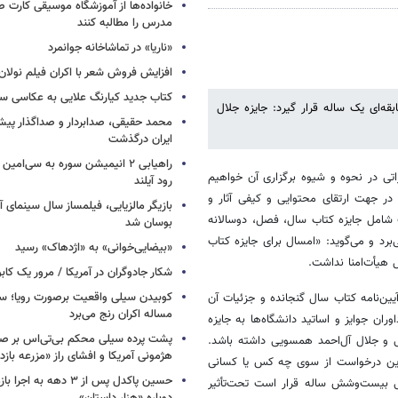
خانواده‌ها از آموزشگاه موسیقی کارت
مدرس را مطالبه کنند
«ناریا» در تماشاخانه جوانمرد
افزایش فروش شعر با اکران فیلم نولان
کتاب جدید کیارنگ علایی به عکاسی س
بقه‌ای یک ساله قرار گیرد: جایزه جلال
محمد حقیقی، صدابردار و صداگذار پ
ایران درگذشت
راهیابی ۲ انیمیشن سوره به سی‌امی
تی در نحوه و شیوه برگزاری آن خواهیم
رود آیلند
 در جهت ارتقای محتوایی و کیفی آثار و
بازیگر مالزیایی، فیلمساز سال سینمای آ
ب شامل جایزه کتاب سال، فصل، دوسالانه
بوسان شد
برد و می‌گوید: «امسال برای جایزه کتاب
«بیضایی‌خوانی» به «اژدهاک» رسید
 هیأت‌امنا نداشت.
شکار جادوگران در آمریکا / مرور یک کاب
کوبیدن سیلی واقعیت برصورت رویا؛ سی
ین‌نامه کتاب سال گنجانده و جزئیات آن
مساله اکران رنج می‌برد
ان جوایز و اساتید دانشگاه‌ها به جایزه
پشت پرده سیلی محکم بی‌تی‌اس بر صو
ی و جلال آل‌احمد همسویی داشته باشد.
هژمونی آمریکا و افشای راز «مزرعه بازد
 این درخواست از سوی چه کس یا کسانی
حسین پاکدل پس از ۳ دهه به ا
ی بیست‌وشش ساله قرار است تحت‌تأثیر