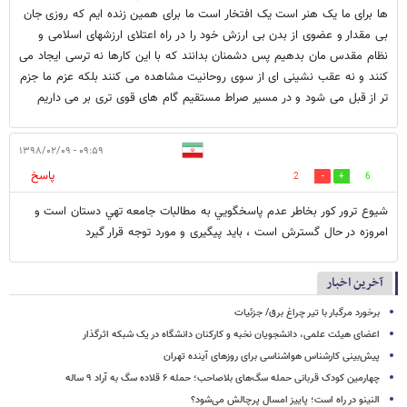
ها برای ما یک هنر است یک افتخار است ما برای همین زنده ایم که روزی جان
بی مقدار و عضوی از بدن بی ارزش خود را در راه اعتلای ارزشهای اسلامی و
نظام مقدس مان بدهیم پس دشمنان بدانند که با این کارها نه ترسی ایجاد می
کنند و نه عقب نشینی ای از سوی روحانیت مشاهده می کنند بلکه عزم ما جزم
تر از قبل می شود و در مسیر صراط مستقیم گام های قوی تری بر می داریم
۰۹:۵۹ - ۱۳۹۸/۰۲/۰۹
پاسخ
2
6
شيوع ترور كور بخاطر عدم پاسخگويي به مطالبات جامعه تهي دستان است و
امروزه در حال گسترش است ، باید پیگیری و مورد توجه قرار گیرد
آخرین اخبار
برخورد مرگبار با تیر چراغ برق/ جزئیات
اعضای هیئت علمی، دانشجویان نخبه و کارکنان دانشگاه در یک شبکه‌ اثرگذار
پیش‌بینی کارشناس هواشناسی برای روزهای آینده تهران
چهارمین کودک قربانی حمله سگ‌های بلاصاحب؛ حمله ۶ قلاده سگ به آراد ۹ ساله
النینو در راه است؛ پاییز امسال پرچالش می‌شود؟