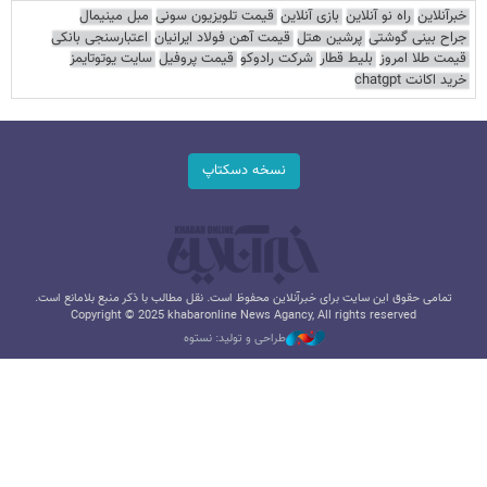
خبرآنلاین
راه نو آنلاین
بازی آنلاین
قیمت تلویزیون سونی
مبل مینیمال
جراح بینی گوشتی
پرشین هتل
قیمت آهن فولاد ایرانیان
اعتبارسنجی بانکی
قیمت طلا امروز
بلیط قطار
شرکت رادوکو
قیمت پروفیل
سایت یوتوتایمز
خرید اکانت chatgpt
نسخه دسکتاپ
تمامی حقوق این سایت برای خبرآنلاین محفوظ است. نقل مطالب با ذکر منبع بلامانع است.
Copyright © 2025 khabaronline News Agancy, All rights reserved
طراحی و تولید: نستوه