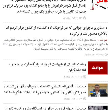
8سال قبل شوهرخواهرش را با چاقو کشته بود در یک نزاع در
صف تله کابین با ضربه چاقوی یک جوان کشته شد
۱۴۰۴-۱۱-۱۳ ۰۷:۵۵
داستان پرماجرای جوانی که در ترافیک آدم کشت/ از کشور فرار کردم اما
بالاخره مجبور شدم برگردم
حوادث
اسفند سال 1403، مرگ مشکوک مرد جوانی در اتوبان کردستان به پلیس اعلام شد.
با حضور مأموران و بررسی‌های اولیه مشخص شد که مقتول توسط راننده یک خودروی پژو 206
به نام شاهرخ با ضربه چاقو به قفسه سینه‌اش به قتل رسیده است.
۱۴۰۴-۱۰-۲۵ ۰۶:۴۸
روایت تابناک از شهادت فرمانده پاسگاه فردیس با حمله
اغتشاشگران
۱۴۰۴-۱۰-۱۹ ۲۰:۲۵
ببینید | قائم‌پناه: کسانی که اسلحه و چاقو و قمه می‌کشند و
به مراکز نظامی و انتظامی حمله می‌کنند اغتشاشگر هستند!
۱۴۰۴-۱۰-۱۷ ۱۴:۱۵
ببینید | حمله فردی با چاقو در ایستگاه‌ متروی تایپه تایوان