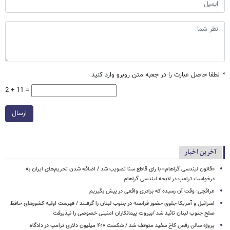
*
لطفا حاصل عبارت را در جعبه متن روبرو وارد کنید
2 + 11 =
ارسال
آخرین اخبار
«قانون لیندسی گراهام» با رای قاطع سنا تصویب شد / اضافه شدن تحریم‌های ایران به
درخواست ترامپ در لایحه لیندسی گراهام
عراقچی: وقت آن رسیده که برادری واقعی در پیش بگیریم
اسرائیل و آمریکا جلوی حضور فرانسه در جنوب لبنان را گرفتند / فهرست اولیه کشورهای حافظ
صلح جنوب لبنان تائید شد /بیروت پیمانکاران امنیتی خصوصی را نپذیرفت
پروژه سالن رقص کاخ سفید متوقف شد / شکست ۴۰۰ میلیون دلاری ترامپ در دادگاه