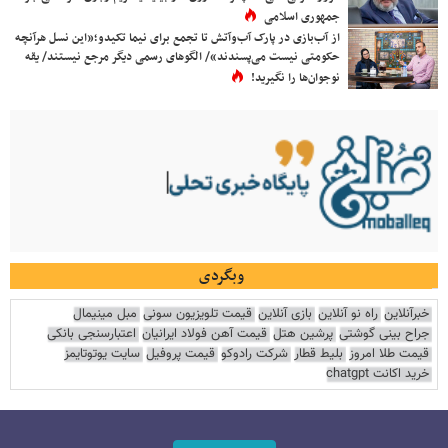
جمهوری اسلامی
از آب‌بازی در پارک آب‌وآتش تا تجمع برای نیما تکیدو؛«این نسل هرآنچه
حکومتی نیست می‌پسندند»/ الگوهای رسمی دیگر مرجع نیستند/ یقه
نوجوان‌ها را نگیرید!
وبگردی
خبرآنلاین
راه نو آنلاین
بازی آنلاین
قیمت تلویزیون سونی
مبل مینیمال
جراح بینی گوشتی
پرشین هتل
قیمت آهن فولاد ایرانیان
اعتبارسنجی بانکی
قیمت طلا امروز
بلیط قطار
شرکت رادوکو
قیمت پروفیل
سایت یوتوتایمز
خرید اکانت chatgpt