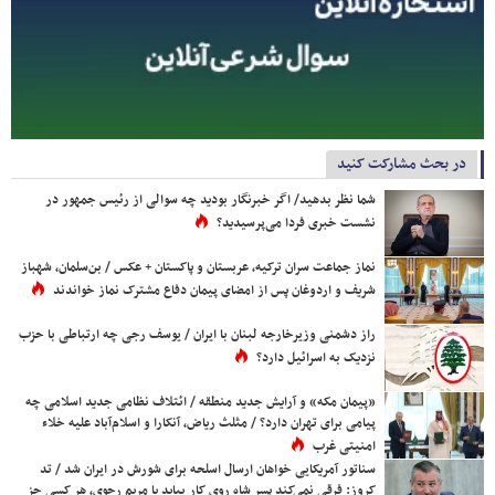
در بحث مشارکت کنید
شما نظر بدهید/ اگر خبرنگار بودید چه سوالی از رئیس جمهور در
نشست خبری فردا می‌پرسیدید؟
نماز جماعت سران ترکیه، عربستان و پاکستان + عکس / بن‌سلمان، شهباز
شریف و اردوغان پس از امضای پیمان دفاع مشترک نماز خواندند
راز دشمنی وزیرخارجه لبنان با ایران / یوسف رجی چه ارتباطی با حزب
نزدیک به اسرائیل دارد؟
«پیمان مکه» و آرایش جدید منطقه / ائتلاف نظامی جدید اسلامی چه
پیامی برای تهران دارد؟ / مثلث ریاض، آنکارا و اسلام‌آباد علیه خلاء
امنیتی غرب
سناتور آمریکایی خواهان ارسال اسلحه برای شورش در ایران شد / تد
کروز: فرقی نمی‌کند پسر شاه روی کار بیاید یا مریم رجوی، هر کسی جز