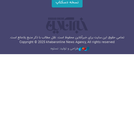
نسخه دسکتاپ
تمامی حقوق این سایت برای خبرآنلاین محفوظ است. نقل مطالب با ذکر منبع بلامانع است.
Copyright © 2025 khabaronline News Agancy, All rights reserved
طراحی و تولید: نستوه