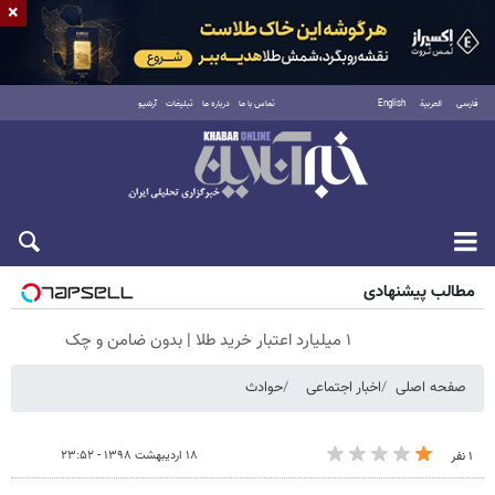
×
فارسی
العربية
English
تماس با ما
درباره ما
تبلیغات
آرشیو
جمعه ۱۶ مرداد ۱۴۰۵
مطالب پیشنهادی
۱ میلیارد اعتبار خرید طلا | بدون ضامن و چک
صفحه اصلی
اخبار اجتماعی
حوادث
۱۸ اردیبهشت ۱۳۹۸ - ۲۳:۵۲
۱ نفر