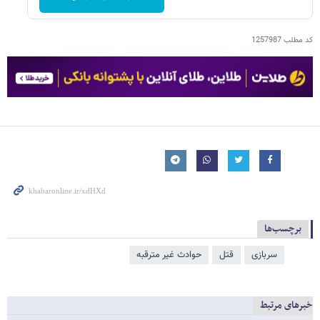
کد مطلب
1257987
برچسب‌ها
سربازی
قتل
حوادث غیر مترقبه
خبرهای مرتبط