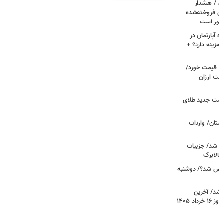
ن / هشدار
 فروخته‌شده
ور است
پارتمان در
هزینه دارد؟ +
ونی قیمت خورد/
وشت ارزان
مت جدید طلای
ان/ واردات
 شد/ جزییات
لابرگ
ص شد؟/ دوشنبه
د/ آخرین
وضعیت قیمت خودروهای پرفروش امروز ۱۶ خرداد ۱۴۰۵