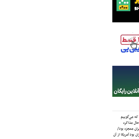
که می‌گوییم
حال مذاکره
ران معجزه بود/
ن بود آمریکا از آن