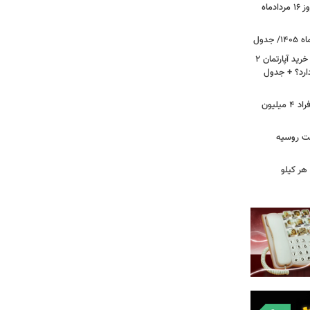
قیمت جدید دلار، یورو و سایر ارزها امروز ۱۶ مردادماه
لیست قیمت خرید مسکن در نازی‌آباد/ خرید آپارتمان ۲
دارد؟ + جدول
سرپرستان خانوار بخوانند/ حساب این افراد ۴ میلیون
فت روسیه
هر کیلو