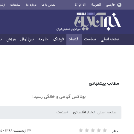
فارسی
العربية
English
تماس با ما
درباره ما
تبلیغات
آرشی
صفحه اصلی
سیاست
اقتصاد
فرهنگ
جامعه
بین‌الملل
ورزش
تا
مطالب پیشنهادی
بوتاکس گیاهی و خانگی رسید!
صفحه اصلی
اخبار اقتصادی
صنعت
۲۷ اردیبهشت ۱۳۹۸ - ۱۲:۱۵
۰ نفر