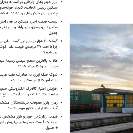
بازار خودروهای وارداتی در آستانه بحرا
سنگین رییس اتحادیه: تعداد حواله‌های
چندین برابر خودروهای واردشده به کش
لیست قیمت اجاره مسکن در قم/ اجاره آ
سالاریه، پردیسان، زنبیل‌آباد و... چقدر 
جدول
گوشت ۴ هزار تومانی این‌گونه میلی
چرا با افت ۳۰ درصدی قیمت دام، گ
نمی‌شود؟
طلا به بالاترین سطح قیمتی رسید/ قی
جهانی امروز ۱۶ مرداد ۱۴۰۵
شوک جنگ ایران به صادرات نفت عربست
نفت آمریکا از عربستان صفر شد
افزایش اعتبار کالابرگ الکترونیکی جدی
جلسه ویژه دولت درباره افزایش مبلغ کا
زمان واریز معوقات بازنشستگان مشخ
آینده منتظر این اتفاق مهم باشید!
قیمت ارزان‌ترین خودرو بازار مشخص ش
+ جدول