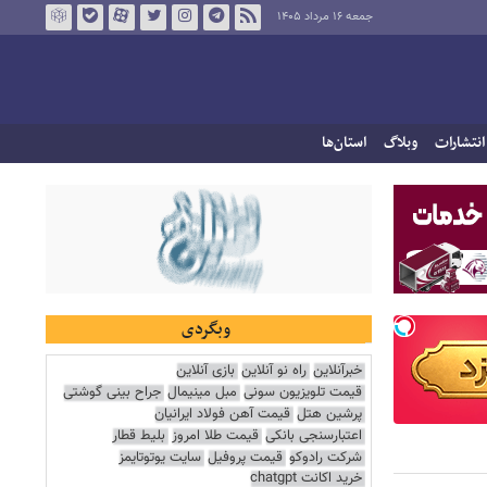
جمعه ۱۶ مرداد ۱۴۰۵
انتشارات
وبلاگ
استان‌ها
وبگردی
خبرآنلاین
راه نو آنلاین
بازی آنلاین
قیمت تلویزیون سونی
مبل مینیمال
جراح بینی گوشتی
پرشین هتل
قیمت آهن فولاد ایرانیان
اعتبارسنجی بانکی
قیمت طلا امروز
بلیط قطار
شرکت رادوکو
قیمت پروفیل
سایت یوتوتایمز
خرید اکانت chatgpt