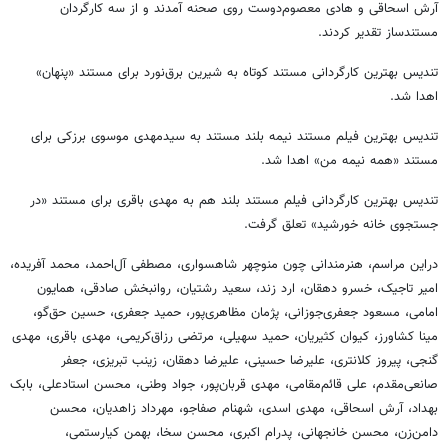
آرش اسحاقی و هادی معصوم‌دوست روی صحنه آمدند و از سه کارگردان
مستندساز تقدیر کردند.
تندیس بهترین کارگردانی مستند کوتاه به شیرین برق‌نورد برای مستند «پنهان»
اهدا شد.
تندیس بهترین فیلم مستند نیمه بلند مستند به سیدمهدی موسوی برزکی برای
مستند «همه نیمه من» اهدا شد.
تندیس بهترین کارگردانی فیلم مستند بلند هم به مهدی باقری برای مستند «در
جستجوی خانه خورشید» تعلق گرفت.
دراین مراسم، هنرمندانی چون منوچهر شاهسواری، مصطفی آل‌احمد، محمد آفریده،
امیر تاجیک، خسرو دهقان، ارد زند، سعید رشتیان، روانبخش صادقی، همایون
امامی، مسعود جعفری‌جوزانی، پژمان مظاهری‌پور، حمید جعفری، حسین حق‌گو،
مینا کشاورز، کیوان کثیریان، حمید سهیلی، مرتضی رزاق‌کریمی، مهدی باقری، مهدی
گنجی، پیروز کلانتری، علیرضا حسینی، علیرضا دهقان، زینب تبریزی، جعفر
صانعی‌مقدم، علی قائم‌مقامی، مهدی قربان‌پور، جواد وطنی، محسن استادعلی، بابک
بهداد، آرش اسحاقی، مهدی اسدی، شهنام صفاجو، مهرداد زاهدیان، محسن
دامن‌زن، محسن خانجهانی، پدرام اکبری، محسن سخا، بهمن کیارستمی،