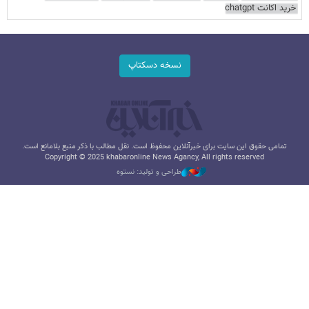
خرید اکانت chatgpt
نسخه دسکتاپ
تمامی حقوق این سایت برای خبرآنلاین محفوظ است. نقل مطالب با ذکر منبع بلامانع است.
Copyright © 2025 khabaronline News Agancy, All rights reserved
طراحی و تولید: نستوه