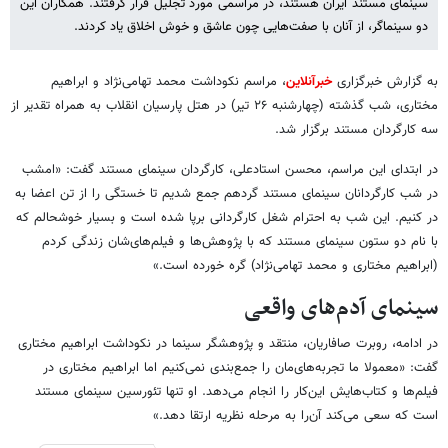
سینمای مستند ایران هستند، در مراسمی مورد تجلیل قرار گرفتند. همکاران این
دو سینماگر، از آنان با صفت‌هایی چون عاشق و خوش اخلاق یاد کردند.
به گزارش خبرگزاری
خبرآنلاین
، مراسم نکوداشت محمد تهامی‌نژاد و ابراهیم
مختاری، شب گذشته (چهارشنبه ۲۶ تیر) در هتل پارسیان انقلاب به همراه تقدیر از
سه کارگردان مستند برگزار شد.
در ابتدای این مراسم، محسن استادعلی، کارگردان سینمای مستند گفت: «امشب
در شب کارگردانان سینمای مستند گردهم جمع شدیم تا خستگی را از تن اعضا به
در کنیم. این شب به احترام شغل کارگردانی برپا شده است و بسیار خوشحالم که
با نام دو ستون سینمای مستند که با پژوهش‌ها و فیلم‌های‌شان زندگی کردم
(ابراهیم مختاری و محمد تهامی‌نژاد) گره خورده است.»
سینمای آدم‌های واقعی
در ادامه، روبرت صافاریان، منتقد و پژوهشگر سینما در نکوداشت ابراهیم مختاری
گفت: «معمولا ما تجربه‌های‌مان را جمع‌بندی نمی‌کنیم اما ابراهیم مختاری در
فیلم‌ها و کتاب‌هایش این‌کار را انجام می‌دهد. او تنها تئورسین سینمای مستند
است که سعی می‌کند آن‌را به مرحله نظریه ارتقا دهد.»