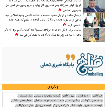
سناتور آمریکایی خواهان ارسال اسلحه برای شورش در ایران شد / تد
کروز: فرقی نمی‌کند پسر شاه روی کار بیاید یا مریم رجوی، هر کسی جز
جمهوری اسلامی
«پیمان مکه» و آرایش جدید منطقه / ائتلاف نظامی جدید اسلامی چه
پیامی برای تهران دارد؟ / مثلث ریاض، آنکارا و اسلام‌آباد علیه خلاء
امنیتی غرب
سوسن پرور: دیگر «عاشق» حرفه‌ام نیستم/ شو آف‌های لازم برای بازیگر
بودن را ندارم/ مِهر هم مثل نان آدم‌ها را نمک‌گیر می‌کند
وبگردی
خبرآنلاین
راه نو آنلاین
بازی آنلاین
قیمت تلویزیون سونی
مبل مینیمال
جراح بینی گوشتی
پرشین هتل
قیمت آهن فولاد ایرانیان
اعتبارسنجی بانکی
قیمت طلا امروز
بلیط قطار
شرکت رادوکو
قیمت پروفیل
سایت یوتوتایمز