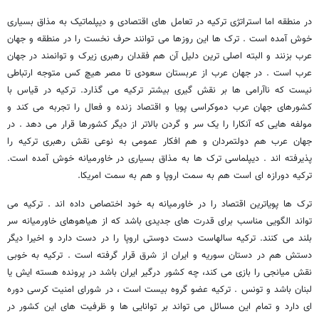
در منطقه اما استراتژی ترکیه در تعامل های اقتصادی و دیپلماتیک به مذاق بسیاری
خوش آمده است . ترک ها این روزها می توانند حرف نخست را در منطقه و جهان
عرب بزنند و البته اصلی ترین دلیل آن هم فقدان رهبری زیرک و توانمند در جهان
عرب است . در جهان عرب از عربستان سعودی تا مصر هیچ کس متوجه ارتباطی
نیست که ناآرامی ها بر نقش گیری بیشتر ترکیه می گذارد. ترکیه در قیاس با
کشورهای جهان عرب دموکراسی پویا و اقتصاد زنده و فعال را تجربه می کند و
مولفه هایی که آنکارا را یک سر و گردن بالاتر از دیگر کشورها قرار می دهد . در
جهان عرب هم دولتمردان و هم افکار عمومی به نوعی نقش رهبری ترکیه را
پذیرفته اند . دیپلماسی ترک ها به مذاق بسیاری در خاورمیانه خوش آمده است.
ترکیه دورازه ای است هم به سمت اروپا و هم به سمت امریکا.
ترک ها پویاترین اقتصاد را در خاورمیانه به خود اختصاص داده اند . ترکیه می
تواند الگویی مناسب برای قدرت های جدیدی باشد که از هیاهوهای خاورمیانه سر
بلند می کنند. ترکیه سالهاست دست دوستی اروپا را در دست دارد و اخیرا دیگر
دستش هم در دستان سوریه و ایران از شرق قرار گرفته است . ترکیه به خوبی
نقش میانجی را بازی می کند، چه کشور درگیر ایران باشد در پرونده هسته ایش یا
لبنان باشد و تونس . ترکیه عضو گروه بیست است ، در شورای امنیت کرسی دوره
ای دارد و تمام این مسائل می تواند بر توانایی ها و ظرفیت های این کشور در