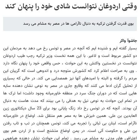
وقتی اردوغان نتوانست شادی خود را پنهان کند
بوی قدرت گرفتن ترکیه به دنبال ناآرامی ها در مصر به مشام می رسد
جاشوآ واکر
بسیار گفته ایم و شنیده ایم که آنچه در مصر و تونس رخ می دهد به مردمان این
دو کشور مربوط است و لاغیر. با این همه نخست وزیر ترکیه رجب طیب اردوغان
نتوانست در نخستین واکنش به این حوادث ، حس واقعی خود را پنهان نگاه دارد
. وی به صراحت اعلام کرد که کشورش متوجه درد و اندوهی است که گریبان این
مردم را گرفته و البته با امیدهای آنها نیز همصدایی می کند. در حالی که بسیاری
از تحلیل گران ادعا می کنند که وقایع جاری در مصر به نوعی نشان دهنده سایه
هایی است که در دوران جنگ سرد در منطقه خاورمیانه وجود داشت؛ اما ترک ها
در تمام این حوادث به نوعی نیل به هدفی را می بینند که مدت هاست به دنبال
آن بودند. آنچه که در تونس رخ داد زنگ پایانی بود برای 23 سال دیکتاتوری زین
العابدین بن علی. همین خیزش ها به مصر هم منتقل شد. اوضاع در خاورمیانه
ناآرام است، لبنان بی ثباتی را تجربه می کند، تونس همچنان در تب و تاب رفتن
بن علی و حکومت آتی است. در یمن اوضاع متشنج است و از اردن هم بوی
اعتراض های مدنی به مشام می رسد . تمام این حوادث نشان دهنده هیاهویی