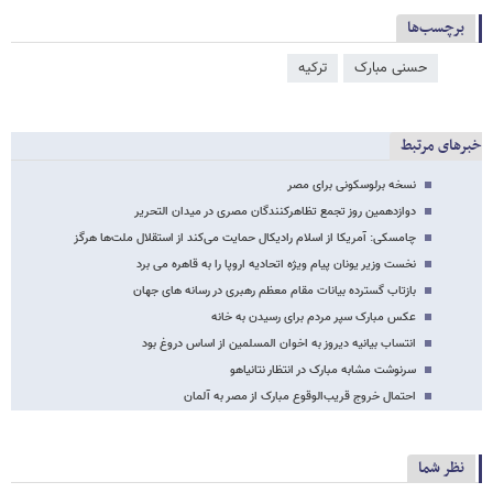
برچسب‌ها
حسنی مبارک
ترکیه
خبرهای مرتبط
نسخه برلوسکونی برای مصر
دوازدهمین روز تجمع تظاهرکنندگان مصری در میدان التحریر
چامسکی: آمریکا از اسلام رادیکال حمایت می‌کند از استقلال ملت‌ها هرگز
نخست وزیر یونان پیام ویژه اتحادیه اروپا را به قاهره می برد
بازتاب گسترده بیانات مقام معظم رهبری در رسانه های جهان
عکس مبارک سپر مردم برای رسیدن به خانه
انتساب بیانیه دیروز به اخوان المسلمین از اساس دروغ بود
سرنوشت مشابه مبارک در انتظار نتانیاهو
احتمال خروج قریب‌الوقوع مبارک از مصر به آلمان
نظر شما