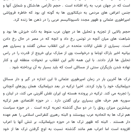
است که در جهان عرب به راه افتاده است . حجم ناآرامی ها،شکل و شمایل آنها و
جنس اعراض های مردمی به دیکتاتوری ها به گونه ای بود که خاطره فروپاشی
امپراطوری عثمانی و ظهور مجدد ناسیونالیسم عربی را در ذهن ها زنده کرد.
حجم بالایی از تجزیه و تحلیل ها در جهان عرب منوط به ذات خیزش ها بود و
شباهت های میان آنچه در تونس رخ داد و انچه که در مصر در حال رخ دادن
است. بسیاری از نقش ایالات متحده در این انقلاب سخن گفتند و بسیاری هم
بیانیه اخیر باراک اوباما و درخواست وی از مبارک برای خروج از قدرت را در راس
تحلیل ها قرار دادند. با این همه تاثیر این انقلاب بر تحولات منطقه ای و کنار
نهاده شدن بازیگران سنتی از مسائلی است که باید بسیار به آن پرداخته شود .
ترک ها آخرین بار در زمان امپرطوری عثمانی تا این اندازه در گیر و دار مسائل
دیپلماتیک خود را وارد کردند. اخیرا ترکیه در بعد دیپلماتیک همان روزهای آنچنانی
را تجربه می کند. ترکیه در پرونده هسته ای ایران نقش آفرینی می کند، در لبنان و
سوریه هم حرف های بسیاری برای گفتن دارد . در حوزه اقتصادی هم ترکیه
بیشترین میزان رونق را در دو سال گذشته تجربه کرده است . در حوزه سیاست
هم ترک ها به اتحادیه عرب پیوستند و البته رهبری کنفرانس اسلامی را هم عهده
دار هستند . البته که ظهور ترک ها در حوزه دیپلماتیک، بر تنش آنها با اعراب
افزوده است اما اعراب هم مانند گذشته نسبت به اوج گرفتن ترک ها از خود