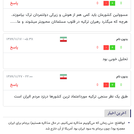
پاسخ
0
0
مسوولین کشورمان باید کمی هم از هوش و زیرکی دولتمردان ترک بیاموزند.
هرچه که میگذرد رهبران ترکیه در قلوب مسلمانان محبوبتر میشوند و ما......
بدون نام
۰۵:۳۸ - ۱۳۸۹/۱۱/۱۷
پاسخ
0
0
تحلیل خوبی بود
بدون نام
۲۲:۰۰ - ۱۳۸۹/۱۱/۲۷
پاسخ
0
0
طبق یک نظر سنجی ترکیه مورداعتماد ترین کشورها درنزد مردم اایران است
آخرین اخبار
ابوالفتح: حتی زمانی که می‌گوییم مذاکره نمی‌کنیم، در حال مذاکره هستیم/ برجام برای ایران
معجزه بود/ چون برجام به سود ایران بود آمریکا از آن خارج شد