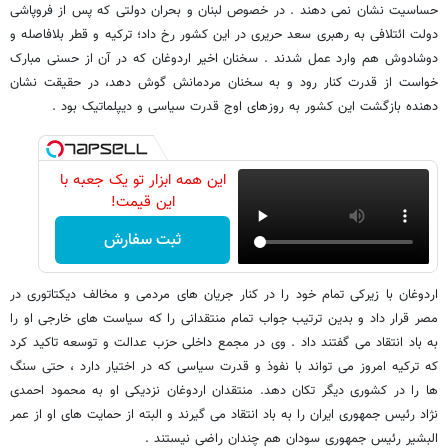
حساسیت نشان نمی دهند . در خصوص لبنان و بحران دولتی که پس از فروپاشی
دولت ائتلافی به رهبری سعد حریری در این کشور رخ داد؛ ترکیه و قطر بلافاصله و
دوشادوش هم وارد عمل شدند . سخنان اخیر اردوغان که در آن از حسنی مبارک
خواست از قدرت کنار رود و به سخنان مردمانش گوش دهد، در حقیقت نشان
دهنده بازگشت این کشور به روزهای اوج قدرت سیاسی و دیپلماتیک بود .
این همه ابزار تو یک جعبه با
این قیمت!
ثبت سفارش
اردوغان با زیرکی تمام خود را در کنار جریان های مردمی و مخالف دیکتاتوری در
مصر قرار داد و بدین ترتیب جواب تمام منتقدانی را که سیاست های خارجی او را
به باد انتقاد می گفتند داد . وی در مجمع داخلی حزب عدالت و توسعه تاکید کرد
که ترکیه امروز می تواند با نفوذ و قدرت سیاسی که در اختیار دارد ، حتی سنگ
ها را در کشوری دیگر تکان دهد. منتقدان اردوغان نزدیکی او به محمود احمدی
نژاد رئیس جمهوری ایران را به باد انتقاد می گیرند و البته از حمایت های او از عمر
البشیر رئیس جمهوری سودان هم چندان راضی نیستند .