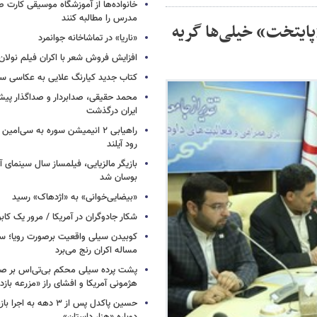
خانواده‌ها از آموزشگاه موسیقی کارت
مدرس را مطالبه کنند
پایتخت» خیلی‌ها گریه
«ناریا» در تماشاخانه جوانمرد
افزایش فروش شعر با اکران فیلم نولان
کتاب جدید کیارنگ علایی به عکاسی س
محمد حقیقی، صدابردار و صداگذار پ
ایران درگذشت
راهیابی ۲ انیمیشن سوره به سی‌امی
رود آیلند
بازیگر مالزیایی، فیلمساز سال سینمای آ
بوسان شد
«بیضایی‌خوانی» به «اژدهاک» رسید
شکار جادوگران در آمریکا / مرور یک کاب
کوبیدن سیلی واقعیت برصورت رویا؛ سی
مساله اکران رنج می‌برد
پشت پرده سیلی محکم بی‌تی‌اس بر صو
هژمونی آمریکا و افشای راز «مزرعه بازد
حسین پاکدل پس از ۳ دهه به ا