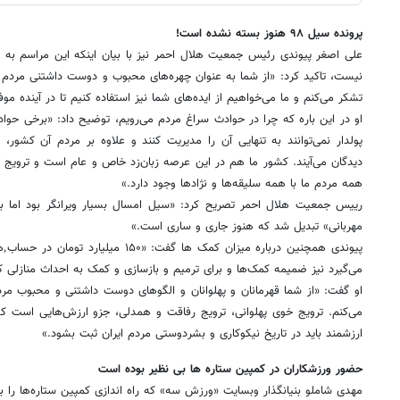
پرونده سیل ۹۸ هنوز بسته نشده است!
نیست، تاکید کرد: «از شما به عنوان چهره‌های محبوب و دوست داشتنی مردم
تشکر می‌کنم و ما می‌خواهیم از ایده‌های شما نیز استفاده کنیم تا در آینده موف
او در این باره که چرا در حوادث سراغ مردم می‌رویم، توضیح داد: «برخی ح
پولدار نمی‌توانند به تنهایی آن را مدیریت کنند و علاوه بر مردم آن کشور، 
دیدگان می‌آیند. کشور ما هم در این عرصه زبان‌زد خاص و عام است و ترویج
همه مردم ما با همه سلیقه‌ها و نژادها وجود دارد.»
رییس جمعیت هلال احمر تصریح کرد: «سیل امسال بسیار ویرانگر بود اما 
مهربانی» تبدیل شد که هنوز جاری و ساری است.»
پیو
می‌گیرد نیز ضمیمه کمک‌ها و برای ترمیم و بازسازی و کمک به احداث منازلی ک
او گفت: «از شما قهرمانان و پهلوانان و الگوهای دوست داشتنی و محبوب مرد
می‌کنم. ترویج خوی پهلوانی، ترویج رفاقت و همدلی، جزو ارزش‌هایی است که 
ارزشمند باید در تاریخ نیکوکاری و بشردوستی مردم ایران ثبت بشود.»
حضور ورزشکاران در کمپین ستاره ها بی نظیر بوده است
مهدی شاملو بنیانگذار وبسایت «ورزش سه» که راه اندازی کمپین ستاره‌ها را برع