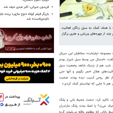
دوباره «هزار داستان»
فریدون جیرانی: اکبر عبدی حیف شد
بازیگر فیلم کوتاه «نوع ماژور» برنده جا
«ایندی‌فست» شد
که با هدف کمک به سیل زدگان فعالیت
چند از چهره‌های ورزشی و هنری برگزار
ه مجموعه «پایتخت» مخاطبان این سریال
ن گفت: «امسال من وسط سیل شیراز بودم
رض ۴۵ دقیقه رخ داد تجربه کردم. شب هم از نزدیک شاهد وضعیت سیل
لیت‌های هلال احمر بگویم و آنها حتی
 از نظر روحی آسیب دیده بودند صحبت
ن هم تا جایی که توانستم کمک کردم.»
شد، تاکید کرد: «بحث محیط بانی و پلنگ
رف می‌زد؟ یا اصلا بحث پلنگ مازندران
ط بانانی که مظلوم واقع می‌شوند گریه