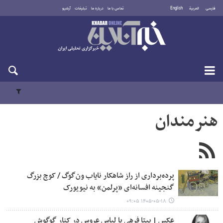
فارسی
العربية
English
تماس با ما
درباره ما
تبلیغات
آرشیو
یکشنبه ۱۸ مرداد ۱۴۰۵
هنرمندان
پرده‌برداری از راز شاهکار نایاب ون‌گوگ / کوچ بزرگ
گنجینه افسانه‌ای «پرلمن» به نیویورک
۱۴۰۵-۰۵-۱۸ ۰۹:۰۵
عکس | بیتا فرهی با لباس عروس در کنار گوگوش