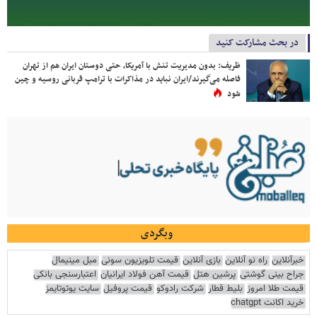
در بحث مشارکت کنید
ظریف: بدون مدیریت تنش با آمریکا، حتی دوستان ایران هم از تهران
فاصله می‌گیرند/ایران نباید در مذاکرات با ترامپ قربانی روسیه و چین
شود
وبگردی
خبرآنلاین
راه نو آنلاین
بازی آنلاین
قیمت تلویزیون سونی
مبل مینیمال
جراح بینی گوشتی
پرشین هتل
قیمت آهن فولاد ایرانیان
اعتبارسنجی بانکی
قیمت طلا امروز
بلیط قطار
شرکت رادوکو
قیمت پروفیل
سایت یوتوتایمز
خرید اکانت chatgpt