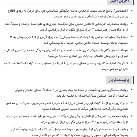
آخرین اخبار
اختصاصی/ پاسخ فرزند شهید لاریجانی درباره چگونگی شناسایی وی برای ترور/ به زودی اطلاع
رسانی می شود/ فرضیه شناسایی در روز قدس قوی نیست
روایت محمدرضا لاریجانی از تلاش پدرش برای بازگشت مجری‌های طرد شده از صدا و سیما/ بعد
از رد صلاحیت، رهبر شهید ۳ بار از شورای نگهبان ابراز نارضایتی کردند
حمله یک نماینده مجلس به دولت در جلسه وبیناری/ یک ورق قرص از ۲۰۰ هزار تومان به ۳
میلیون تومان رسیده است/ حاجی بابایی: دولت باید رسیدگی کند
موافقت نمایندگان با سازوکار تعیین شعب تخصصی دادگاه برای رسیدگی به جنایات بین المللی/
اموال و دارایی‌های عاملان جنایات بین‌المللی مصادره می‌شود
تذکر یک نماینده تندرو در صحن مجازی مجلس: قالیباف از مسئولیت مذاکرات استعفا دهد تا به
کارهای مجلس برسد
پربیننده‌ترین
روایت سخنگوی شورای نگهبان از حمله به بیت رهبری در ۹ اسفند/ صدای انفجار و لرزش
ساختمان کاملاً احساس شد/ ساختمان را تخلیه نکردیم
جدیدترین خبر از مذاکرات ایران و عمان درباره تنگه هرمز/ عضو کمیسیون امنیت ملی مجلس:
عمانی‌ها پذیرفته‌اند که به‌طور موقت از مسیر جنوبی استفاده نشود
روایت محمدرضا لاریجانی از تلاش پدرش برای بازگشت مجری‌های طرد شده از صدا و سیما/ بعد
از رد صلاحیت، رهبر شهید ۳ بار از شورای نگهبان ابراز نارضایتی کردند
روایت فرمانده سپاه تهران از گزارش‌های محرمانه «عوامل آمریکا و اسرائیل» درباره آمادگی
بسیج/ سرانجام این مسیر یا پیروزی است یا شهادت که هر دو افتخار است