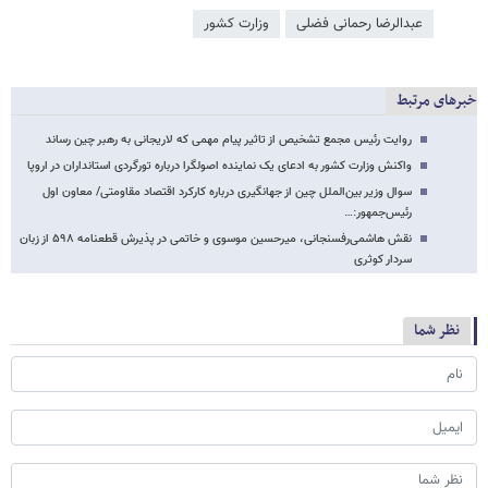
عبدالرضا رحمانی فضلی
وزارت کشور
خبرهای مرتبط
روایت رئیس مجمع تشخیص از تاثیر پیام مهمی که لاریجانی به رهبر چین رساند
واکنش وزارت کشور به ادعای یک نماینده اصولگرا درباره تورگردی استانداران در اروپا
سوال وزیر بین‌الملل چین از جهانگیری درباره کارکرد اقتصاد مقاومتی/ معاون اول
رئیس‌جمهور:…
نقش هاشمی‌رفسنجانی، میرحسین موسوی و خاتمی در پذیرش قطعنامه ۵۹۸ از زبان
سردار کوثری
نظر شما