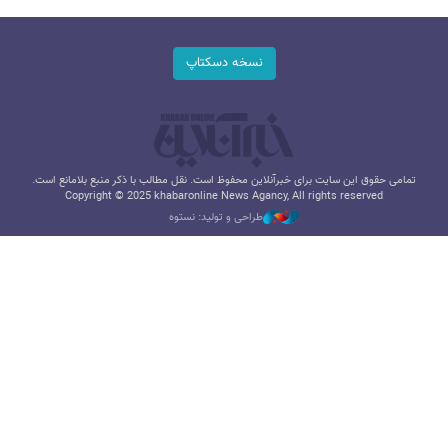
نسخه دسکتاپ
تمامی حقوق این سایت برای خبرآنلاین محفوظ است. نقل مطالب با ذکر منبع بلامانع است.
Copyright © 2025 khabaronline News Agancy, All rights reserved
طراحی و تولید: نستوه