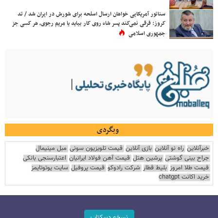
سناتور آمریکایی خواهان ارسال اسلحه برای شورش در ایران شد / تد
کروز: فرقی نمی‌کند پسر شاه روی کار بیاید یا مریم رجوی، هر کسی جز
جمهوری اسلامی
وبگردی
خبرآنلاین
راه نو آنلاین
بازی آنلاین
قیمت تلویزیون سونی
مبل مینیمال
جراح بینی گوشتی
پرشین هتل
قیمت آهن فولاد ایرانیان
اعتبارسنجی بانکی
قیمت طلا امروز
بلیط قطار
شرکت رادوکو
قیمت پروفیل
سایت یوتوتایمز
خرید اکانت chatgpt
نسخه دسکتاپ