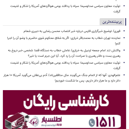
توئیت معاون سیاسی صداوسیما: سپاه با پدافند بومی هواگردهای آمریکا را شکار و غنیمت
گرفت
پربیننده‌ترین
فوری/ توضیح خبرگزاری فارس درباره خبر انتصاب محسن رضایی به دبیری شعام
نماینده تهران خطاب به محمدباقر خرازی: اگر به شلاق محکوم شوی حاضرم با وضو آن را اجرا
کنم!
واکنش تند امام جمعه اردبیل به خرازی/ عاملی خطاب به دستگاه قضا: شخصی خبر دروغ به
رهبری بست و دفتر رهبری با صراحت آن را رد کرد، آیا این جرم است یا خیر؟
توئیت معاون سیاسی صداوسیما: سپاه با پدافند بومی هواگردهای آمریکا را شکار و غنیمت
گرفت
علم‌الهدی: آنها که از اتمام جنگ می‌گویند مثل منافقین‌اند/ آدم بی‌عقلی می‌گوید آمریکا ۱۰ هزار
دلار دارد و ما هزار دلار داریم، پس ما شکست خوردیم!