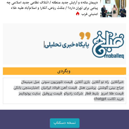
«پیمان مکه» و آرایش جدید منطقه / ائتلاف نظامی جدید اسلامی چه
پیامی برای تهران دارد؟ / مثلث ریاض، آنکارا و اسلام‌آباد علیه خلاء
امنیتی غرب
وبگردی
خبرآنلاین
راه نو آنلاین
بازی آنلاین
قیمت تلویزیون سونی
مبل مینیمال
جراح بینی گوشتی
پرشین هتل
قیمت آهن فولاد ایرانیان
اعتبارسنجی بانکی
قیمت طلا امروز
بلیط قطار
شرکت رادوکو
قیمت پروفیل
سایت یوتوتایمز
خرید اکانت chatgpt
نسخه دسکتاپ