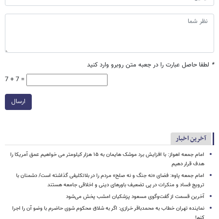
*
لطفا حاصل عبارت را در جعبه متن روبرو وارد کنید
7 + 7 =
ارسال
آخرین اخبار
امام‌ جمعه اهواز: با افزایش برد موشک هایمان به ۱۵ هزار کیلومتر می خواهیم عمق آمریکا را
هدف قرار دهیم
امام جمعه پاوه: فضای «نه جنگ و نه صلح» مردم را در بلاتکلیفی گذاشته است/ دشمنان با
ترویج فساد و منکرات در پی تضعیف باورهای دینی و اخلاقی جامعه هستند
آخرین قسمت از گفت‌وگوی مسعود پزشکیان امشب پخش می‌شود
نماینده تهران خطاب به محمدباقر خرازی: اگر به شلاق محکوم شوی حاضرم با وضو آن را اجرا
کنم!