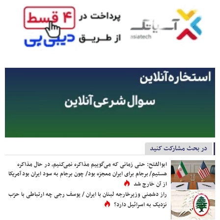
در بحث مشارکت کنید
ابوالفتح: حتی زمانی که می‌گوییم مذاکره نمی‌کنیم، در حال مذاکره
هستیم/ برجام برای ایران معجزه بود/ چون برجام به سود ایران بود آمریکا
از آن خارج شد
راز دشمنی وزیرخارجه لبنان با ایران / یوسف رجی چه ارتباطی با حزب
نزدیک به اسرائیل دارد؟