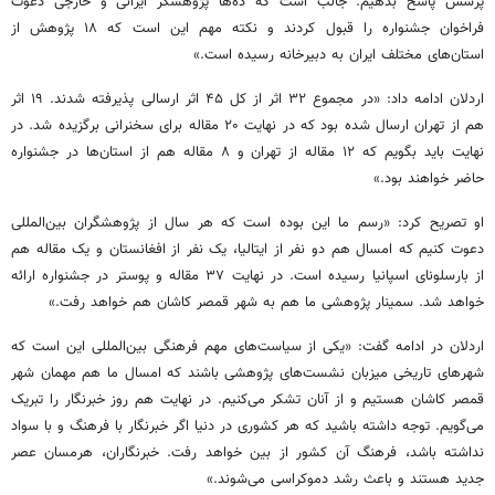
پرسش پاسخ بدهیم. جالب است که ده‌ها پژوهشگر ایرانی و خارجی دعوت
فراخوان جشنواره را قبول کردند و نکته مهم این است که ۱۸ پژوهش از
استان‌های مختلف ایران به دبیرخانه رسیده است.»
اردلان ادامه داد: «در مجموع ۳۲ اثر از کل ۴۵ اثر ارسالی پذیرفته شدند. ۱۹ اثر
هم از تهران ارسال شده بود که در نهایت ۲۰ مقاله برای سخنرانی برگزیده شد. در
نهایت باید بگویم که ۱۲ مقاله از تهران و ۸ مقاله هم از استان‌ها در جشنواره
حاضر خواهند بود.»
او تصریح کرد: «رسم ما این بوده است که هر سال از پژوهشگران بین‌المللی
دعوت کنیم که امسال هم دو نفر از ایتالیا، یک نفر از افغانستان و یک مقاله هم
از بارسلونای اسپانیا رسیده است. در نهایت ۳۷ مقاله و پوستر در جشنواره ارائه
خواهد شد. سمینار پژوهشی ما هم به شهر قمصر کاشان هم خواهد رفت.»
اردلان در ادامه گفت: «یکی از سیاست‌های مهم فرهنگی بین‌المللی این است که
شهرهای تاریخی میزبان نشست‌های پژوهشی باشند که امسال ما هم مهمان شهر
قمصر کاشان هستیم و از آنان تشکر می‌کنیم. در نهایت هم روز خبرنگار را تبریک
می‌گویم. توجه داشته باشید که هر کشوری در دنیا اگر خبرنگار با فرهنگ و با سواد
نداشته باشد، فرهنگ آن کشور از بین خواهد رفت. خبرنگاران، هرمسان عصر
جدید هستند و باعث رشد دموکراسی می‌شوند.»