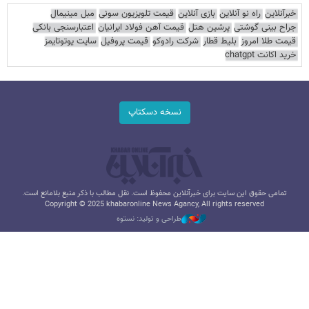
خبرآنلاین
راه نو آنلاین
بازی آنلاین
قیمت تلویزیون سونی
مبل مینیمال
جراح بینی گوشتی
پرشین هتل
قیمت آهن فولاد ایرانیان
اعتبارسنجی بانکی
قیمت طلا امروز
بلیط قطار
شرکت رادوکو
قیمت پروفیل
سایت یوتوتایمز
خرید اکانت chatgpt
نسخه دسکتاپ
تمامی حقوق این سایت برای خبرآنلاین محفوظ است. نقل مطالب با ذکر منبع بلامانع است.
Copyright © 2025 khabaronline News Agancy, All rights reserved
طراحی و تولید: نستوه