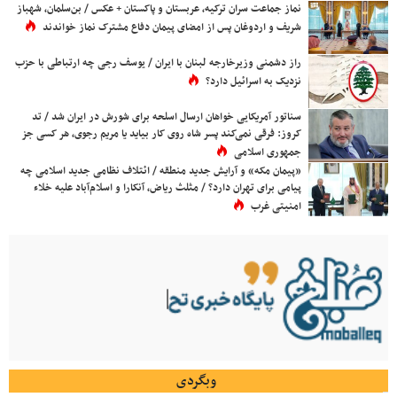
نماز جماعت سران ترکیه، عربستان و پاکستان + عکس / بن‌سلمان، شهباز
شریف و اردوغان پس از امضای پیمان دفاع مشترک نماز خواندند
راز دشمنی وزیرخارجه لبنان با ایران / یوسف رجی چه ارتباطی با حزب
نزدیک به اسرائیل دارد؟
سناتور آمریکایی خواهان ارسال اسلحه برای شورش در ایران شد / تد
کروز: فرقی نمی‌کند پسر شاه روی کار بیاید یا مریم رجوی، هر کسی جز
جمهوری اسلامی
«پیمان مکه» و آرایش جدید منطقه / ائتلاف نظامی جدید اسلامی چه
پیامی برای تهران دارد؟ / مثلث ریاض، آنکارا و اسلام‌آباد علیه خلاء
امنیتی غرب
وبگردی