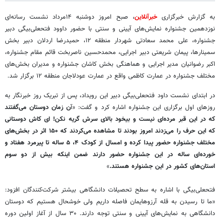
به گزارش خبرگزاری
خبرآنلاین
، صبح امروز دوشنبه ۱۴مرداد نشست رسانه‌ای
نوزدهمین جشنواره نمایش‌های آیینی و سنتی با حضور داوود فتحعلی‌بیگی دبیر
جشنواره، علی محمد سعادتی شهردار منطقه ۱۲، حمیدرضا اردلان دبیر بخش
سمینارها، پیمان شریعتی دبیر اجرایی، محمدحسین ناصربخت قائم مقام جشنواره،
اکبر رضوانیان مدیر اجرایی و هماهنگی بخش کاشان جشنواره و مدیران بخش‌های
مختلف جشنواره در عمارت کاظمی واقع در عمارت عودلاجان منطقه ۱۲ برگزار شد.
در ابتدای نشست داود فتحعلی‌بیگی دبیر این رویداد، پس از تبریک روز خبرنگار به
روزهای اول برگزاری این جشنواره اشاره کرد و گفت: «آ
ن زمان دوستان می‌گفتند
که در این قبر مرده‌ای نیست و بیخود بالای سرش گریه نکن! ای کاش دوستانی
که این حرف را می‌زدند امروز بودند تا مشاهده می‌کردند که ۱۵۰ اثر در بخش‌های
مختلف جشنواره حضور پیدا کرده‌ و امسال از کودک ۴، ۵ ساله تا پیرمرد هفتاد و
خورده‌ای ساله در این جشنواره حضور دارند ضمن اینکه بیش از دو سوم
استان‌های کشور در این جشنواره هستند.
»
فتحعلی‌بیگی با اشاره به سطح تحصیلات دانشگاهی بیشتر شرکت‌کنندگان افزود:
«ما تا رسیدن به قله آرزوهایمان فاصله داریم ولی خوشحال هستیم که دوستان
دانشگاهی به نمایش‌های آیینی و سنتی توجه دارند. ۳۰ سال از آغاز اولین دوره