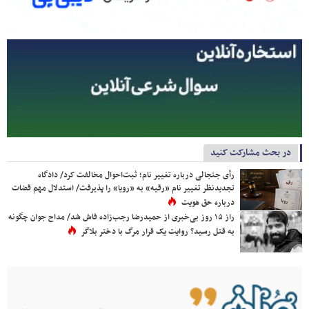
در بحث مشارکت کنید
رأی جنجالی درباره تغییر نام؛ ثبت‌احوال مخالفت کرد/ دادگاه
تجدیدنظر تغییر نام «رقیه» به «رویا» را پذیرفت/ استدلال مهم قضات
درباره حق هویت
راز ۱۵ روز بی‌خبری از حمیدرضا رجب‌زاده فاش شد/ مداح جوان چگونه
به قتل رسید؟ روایت یک قرار مرگ با دختر بلاگر