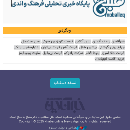
وبگردی
خبرآنلاین
راه نو آنلاین
بازی آنلاین
قیمت تلویزیون سونی
مبل مینیمال
جراح بینی گوشتی
پرشین هتل
قیمت آهن فولاد ایرانیان
اعتبارسنجی بانکی
قیمت طلا امروز
بلیط قطار
شرکت رادوکو
قیمت پروفیل
سایت یوتوتایمز
خرید اکانت chatgpt
نسخه دسکتاپ
تمامی حقوق این سایت برای خبرآنلاین محفوظ است. نقل مطالب با ذکر منبع بلامانع است.
Copyright © 2025 khabaronline News Agancy, All rights reserved
طراحی و تولید: نستوه