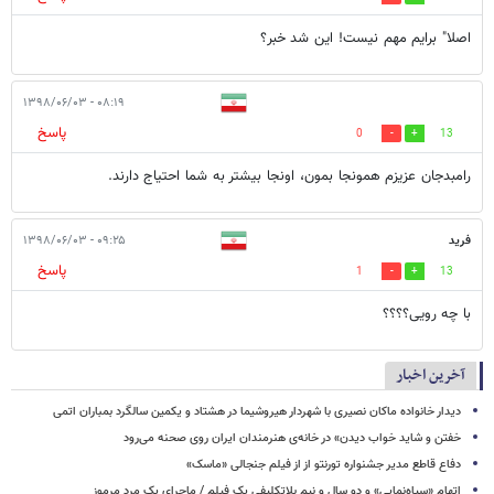
اصلا" برایم مهم نیست! این شد خبر؟
۰۸:۱۹ - ۱۳۹۸/۰۶/۰۳
پاسخ
0
13
رامبدجان عزیزم همونجا بمون، اونجا بیشتر به شما احتیاج دارند.
فرید
۰۹:۲۵ - ۱۳۹۸/۰۶/۰۳
پاسخ
1
13
با چه رویی؟؟؟؟
آخرین اخبار
دیدار خانواده ماکان نصیری با شهردار هیروشیما در هشتاد و یکمین سالگرد بمباران اتمی
خفتن و شاید خواب دیدن» در خانه‌ی هنرمندان ایران روی صحنه می‌رود
دفاع قاطع مدیر جشنواره تورنتو از از فیلم جنجالی «ماسک»
اتهام «سیاه‌نمایی» و دو سال و نیم بلاتکلیفی یک فیلم / ماجرای یک مرد مرموز