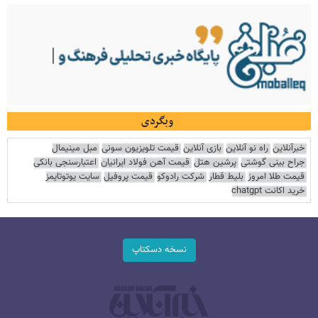
وبگردی
خبرآنلاین
راه نو آنلاین
بازی آنلاین
قیمت تلویزیون سونی
مبل مینیمال
جراح بینی گوشتی
پرشین هتل
قیمت آهن فولاد ایرانیان
اعتبارسنجی بانکی
قیمت طلا امروز
بلیط قطار
شرکت رادوکو
قیمت پروفیل
سایت یوتوتایمز
خرید اکانت chatgpt
نسخه دسکتاپ