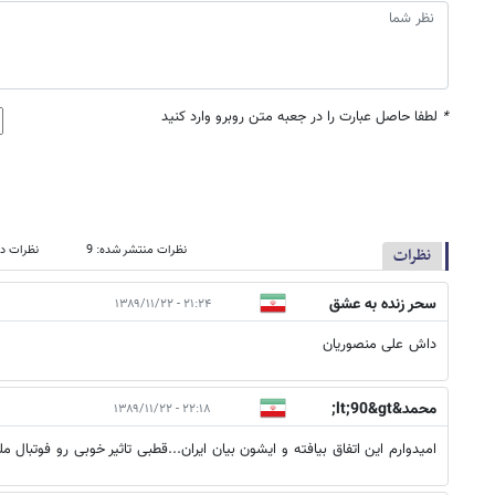
*
لطفا حاصل عبارت را در جعبه متن روبرو وارد کنید
نظرات منتشر شده: 9
نظرات در
نظرات
سحر زنده به عشق
۲۱:۲۴ - ۱۳۸۹/۱۱/۲۲
استقلال
داش علی منصوریان
محمد&lt;90&gt;
۲۲:۱۸ - ۱۳۸۹/۱۱/۲۲
امیدوارم این اتفاق بیافته و ایشون بیان ایران...قطبی تاثیر خوبی رو فوتبال 