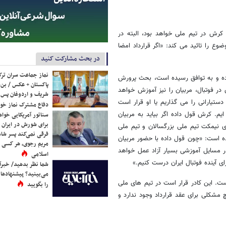
کرش در تیم ملی خواهد بود، البته در
وع را تائید می کند: «اگر قرارداد امضا
در بحث مشارکت کنید
نماز جماعت سران ترک
ده و به توافق رسیده است، بحث پرورش
پاکستان + عکس / بن‌س
 در فوتبال، مربیان را نیز آموزش خواهد
شریف و اردوغان پس ا
ستیارانی را می گذاریم یا او قرار است
دفاع مشترک نماز خوا
یم. کرش قول داده اگر بیاید به مربیان
سناتور آمریکایی خواه
برای شورش در ایران 
 نیمکت تیم ملی بزرگسالان و تیم ملی
فرقی نمی‌کند پسر شاه 
ده است: «چون قول داده با حضور مربیان
مریم رجوی، هر کسی 
در مسایل آموزشی بسیار آزاد عمل خواهد
اسلامی
رای آینده فوتبال ایران درست کنیم.»
شما نظر بدهید/ خبرآن
می‌بینید؟ پیشنهادها 
کرش برای تیم های ملی بیاورد متشکل از 3 یا 4 مربی است. این کادر قرار است در تیم های ملی
را بگویید
 مشکلی برای عقد قرارداد وجود ندارد و