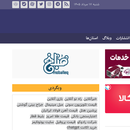
شنبه ۱۷ مرداد ۱۴۰۵
انتشارات
وبلاگ
استان‌ها
وبگردی
خبرآنلاین
راه نو آنلاین
بازی آنلاین
قیمت تلویزیون سونی
مبل مینیمال
جراح بینی گوشتی
پرشین هتل
قیمت آهن فولاد ایرانیان
اعتبارسنجی بانکی
قیمت طلا امروز
بلیط قطار
شرکت رادوکو
قیمت پروفیل
سایت یوتوتایمز
خرید اکانت chatgpt