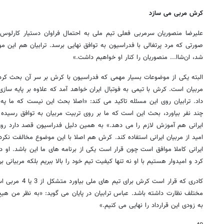
کرش مربی می سازد
علیرضا منصوریان سرمربی فعلی تیم ملی به احتمال فراوان دستیار کارلوس 
صورتی که مرد پرتغالی با فدراسیون به توافق نهایی برسد. ترابیان هم این موض
شد، ان‌شاا... منصوریان را کنار او خواهیم داشت.»
البته یکی از موضوعات بسیار مهمی که فدراسیون با کرش بر سر آن بحث کر
مربیان است. کرش با تیمی به فوتبال ایران خواهد آمد که علاوه بر پایه سازی
داد. ترابیان روی این مسئله تاکید می کند: «اصلا بحث این نیست که ما په د
چند نفر بیاورد، بحث این است که ما بر روی تربیت مربیان به توافق رسیده ا
ایرانی هم آموزش لازم را می دهد.» به همین دلیل فدراسیون قصد دارد روی
امید از مربیان ایرانی استفاده کند. کرش هم اصلا با این موضوع مخالفت نکر
ایرانی کاملا موافق است چون قرار است یکی از برنامه های ما این باشد. او 
کرد و امیدوار هستیم با او نه تنها کیفیت تیم خود را بالا ببریم بلکه مربیانی ب
کادری که قرار است 
مختلف نظارت داشته باشد. عباس ترابیان در پایان می گوید: «به نظر من هیچ
به زودی این قرارداد را نهایی می کنیم.»