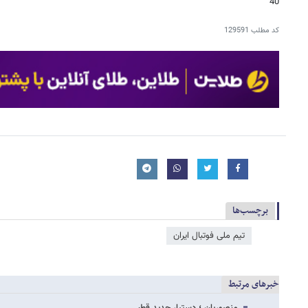
40
کد مطلب
129591
برچسب‌ها
تیم ملی فوتبال ایران
خبرهای مرتبط