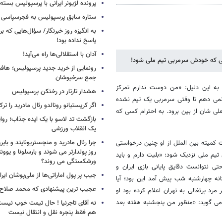
پرونده لژیونر ایرانی با پرسپولیس بسته
ستاره سابق پرسپولیس به فجرسپاسی
به انگیزه روز خبرنگار/ سؤال‌هایی که برا
پاسخ نداده بود!
آدان با استقلالی‌ها راه می‌آید!
رطی که خودش سرمربی تیم ملی شود!
جمع سرخپوشان
 به این دلیل: «من دوست ندارم تمرکز
هشدار تارتار در رختکن پرسپولیس
 نمی دهم تا وقتی سرمربی یک تیم نشده
اگر کریستیانو رونالدو رئال مادرید را ترک
علی شان از بین برود. به احترام کسی که
بازگشت تد لاسو با یک ایده جذاب؛ روای
یک انقلاب ورزشی
چرا رئال مادرید و منچستریونایتد و بای
ت کمیته بین الملل از او چنین درخواستی
روز پولدارتر می شوند و بارسلونا و ی
تیم ملی نزدیک شود: «بلیت دارم و باید
ورشکستگی می روند؟
 نتوانست دقایق پایانی بازی ایران و
جیب پر پول اماراتی‌ها از ملی‌پوشان ایرا
انه چهارشنبه شب پیش آمد این بود؛ آیا
عجیب ترین پیشنهادی که محمد صلاح ر
رد پرتغالی به تهران اعلام کرده بود او
می گوید: «منظور من پنجشنبه هفته بعد
نه آقای تاجرنیا ! حال تیمت خوب نی
هم فقط پنجره نقل و انتقال نیست