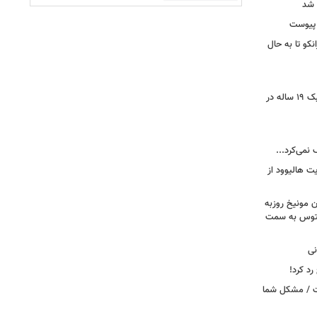
 شد
 پیوست
نکو تا به حال
رونمایی از خرید جدید پرسپولیس؛ هافبک ۱۹ ساله در
 نمی‌کرد...
ت هالیوود از
رن مونیخ روزبه
وونتوس به سمت
نی
د کرد!
ست / مشکل شما