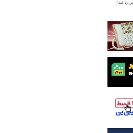
یس رد شد!