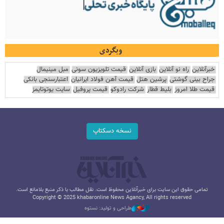
وبگردی
خبرآنلاین
راه نو آنلاین
بازی آنلاین
قیمت تلویزیون سونی
مبل مینیمال
جراح بینی گوشتی
پرشین هتل
قیمت آهن فولاد ایرانیان
اعتبارسنجی بانکی
قیمت طلا امروز
بلیط قطار
شرکت رادوکو
قیمت پروفیل
سایت یوتوتایمز
نسخه دسکتاپ
تمامی حقوق این سایت برای خبرآنلاین محفوظ است. نقل مطالب با ذکر منبع بلامانع است.
Copyright © 2025 khabaronline News Agancy, All rights reserved
طراحی و تولید: نستوه