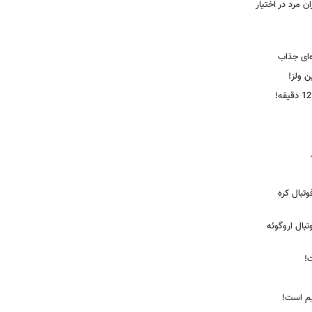
 مرد در اختیار
‌ای جذاب
ین ولز!
تبال کره
ی فوتبال اروگوئه
!
یم است!