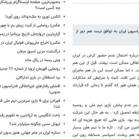
محبوب‌ترین صفحه اینستاگرام ورزشکاران
چه کسی است؟
الکس نوری به مک‌دونالد روی آورد!
عکس| رونمایی از کیت زیبای رم با چهره
سیون ایران به توافق نرسد هم دور از
گران‌ترین دروازه‌بان تاریخ بریتانیا در زم
عکس| اخراج ملی‌پوش فوتبال ایران در 12 دقیقه!
درگذشت مربی اسبق میلان
 درباره احتمال عدم حضور کرش در ایران
وینی رسما در رئال ماند
اتفاقی ممکن است بیفتد. قبل از این هم
رونمایی قهرمان اروپا از شماره 11 جدید
د. » اما ممکن است این بار هم ماجرای
برد استقلال در بازی تدارکاتی
 نمی افتد. البته با شرایطی که مذاکرات
مان طور که گفتم تا زمانی که قرارداد
افشای رفتارهای غیراخلاقی فدراسیون فو
جنوبی!
فورلان برای 6 بازی سرمربی تیم مل
ر سر عدم پخش بازی تیم ملی و روسیه
شد!
ابقه تحمیل کرد . به هر حال این شرکت
باخت انگلیس به آرژانتین به تقویم رفت
ده بود. بازی هایی که هیچ هزینه ای که
لیونل مسی چگونه میلیاردر شد؟
ین می کرد . تازه ما با تیم های بسیار
ستاره ایران در جام جهانی هنوز بدون ت
 به هم ریخت. اسپانسر مسابقه روی این