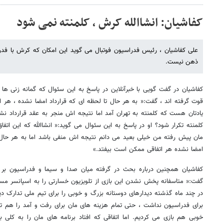
کفاشیان: انشاالله کرش ، کلمنته نمی شود
علی کفاشیان ، رئیس فدراسیون فوتبال می گوید این امکان که کرش با فدرا
ذهن نیست.
کفاشیان در گفت گویی با خبرآنلاین در پاسخ به این سئوال که گمانه زنی ها
قوت گرفته اند ، گفت:« به هر حال تا لحظه ای که قرارداد امضا نشده ، هر 
یادتان هست که کلمنته به تهران آمد اما نتیجه اش منجر به عقد قرارداد نش
کلمنته تکرار شود؟ او در پاسخ به این سئوال می گوید:« انشاالله که این اتفاق
مان پیش رفته من خیلی بعید می دانم نتیجه اش منفی باشد اما به هر حال ه
امضا نشده هر اتفاقی ممکن است بیفتد.»
کفاشیان همچنین درباره بحث در گرفته میان صدا و سیما و فدراسیون ب
گفت:« متاسفانه پخش نشدن این بازی از تلویزیون خسارتی را به اسپانسر مس
در چند ماه گذشته دیدارهای دوستانه بزرگ و خوبی را برای تیم ملی تدارک دی
برای فدراسیون نداشت ، حتی تمام هزینه های مان برای رفت و آمد را هم تام
خوبی هم بازی می کردیم. اما اتفاقی که افتاد برنامه های مان را به کلی