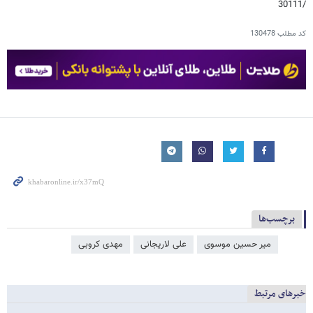
/30111
کد مطلب
130478
برچسب‌ها
میر حسین موسوی
علی لاریجانی
مهدی کروبی
خبرهای مرتبط