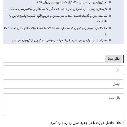
دستوررئیس مجلس برای تشکیل کمیته‌ بررسی جریان فتنه
لاریجانی: راهپیمایی انحرافی دیروز با هدایت آمریکا بود/اگر وزیرکشور مجوز می​داد با…
نماینده اردل و فارسان:لعنت خدا بر میرحسین و کروبی/قوه قضاییه پاسخ عاجل به
اقدامات…
حدادعادل: موسوی و کروبی در هر حال بازنده​اند/شما شبیه برادر حاتم طایی هستید که
در…
همراهی نایب رئیس مجلس با فریاد مرگ بر موسوی و کروبی از تریبون مجلس
نظر شما
*
لطفا حاصل عبارت را در جعبه متن روبرو وارد کنید