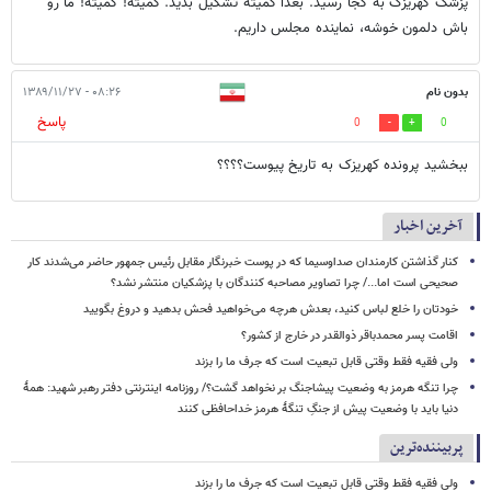
پزشک کهریزک به کجا رسید. بعدا کمیته تشکیل بدید. کمیته! کمیته! ما رو
باش دلمون خوشه، نماینده مجلس داریم.
بدون نام
۰۸:۲۶ - ۱۳۸۹/۱۱/۲۷
پاسخ
0
0
ببخشید پرونده کهریزک به تاریخ پیوست؟؟؟؟
آخرین اخبار
کنار گذاشتن کارمندان صداوسیما که در پوست خبرنگار مقابل رئیس جمهور حاضر می‌شدند کار
صحیحی است اما.../ چرا تصاویر مصاحبه کنندگان با پزشکیان منتشر نشد؟
خودتان را خلع لباس کنید، بعدش هرچه می‌خواهید فحش بدهید و دروغ بگویید
اقامت پسر محمدباقر ذوالقدر در خارج از کشور؟
ولی فقیه فقط وقتی قابل تبعیت است که جرف ما را بزند
چرا تنگه هرمز به وضعیت پیشاجنگ بر نخواهد گشت؟/ روزنامه اینترنتی دفتر رهبر شهید: همۀ
دنیا باید با وضعیت پیش از جنگِ تنگۀ هرمز خداحافظی کنند
پربیننده‌ترین
ولی فقیه فقط وقتی قابل تبعیت است که جرف ما را بزند