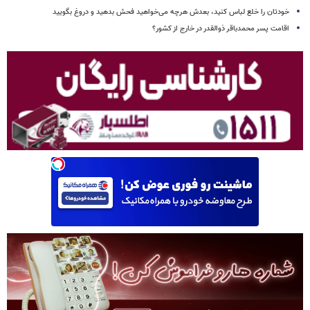
خودتان را خلع لباس کنید، بعدش هرچه می‌خواهید فحش بدهید و دروغ بگویید
اقامت پسر محمدباقر ذوالقدر در خارج از کشور؟