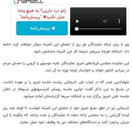
زانو درد دارین؟ به هیچ وجه
عمل نکنید❌ "پرسش‌نامه"
◀ پرسش‌نامه
وی با بیان اینکه نمایندگان هر روز از اعضای این کمیته سوال خواهند کرد، ادامه
داد: انشالله هرچه سریعتر نتیجه کار این کمیته مشخص شود.
این نماینده مجلس فریادهای امروز نمایندگان علیه موسوی و کروبی را صدای مردم
در سراسر کشور خواند و خواستار توجه ویژه به آن شد.
شهاب​الدین صدر که در غیاب علی لاریجانی ریاست جلسه امروز را بر عهده داشت،
در پاسخ به این تذکر گفت: اولین جلسه روسای کمیسیون​های مربوطه در خلال
جلسه علنی امروز برگزار شد و انشالله سریعا گزارششان آماده می​شود.
لاریجانی نیز در نطق صبح امروز خود از اعضای این کمیته خواست تا ظرف چند روز
آینده گزارشی را به مجلس ارائه دهند تا نمایندگان و ملت بدانند که چگونه با این
جریان برخورد کنند و دستگاه‌های مختلف نیز به وظایف خود عمل نمایند.