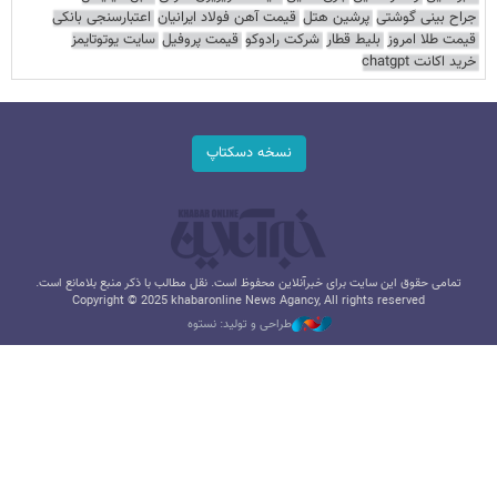
جراح بینی گوشتی
پرشین هتل
قیمت آهن فولاد ایرانیان
اعتبارسنجی بانکی
قیمت طلا امروز
بلیط قطار
شرکت رادوکو
قیمت پروفیل
سایت یوتوتایمز
خرید اکانت chatgpt
نسخه دسکتاپ
تمامی حقوق این سایت برای خبرآنلاین محفوظ است. نقل مطالب با ذکر منبع بلامانع است.
Copyright © 2025 khabaronline News Agancy, All rights reserved
طراحی و تولید: نستوه