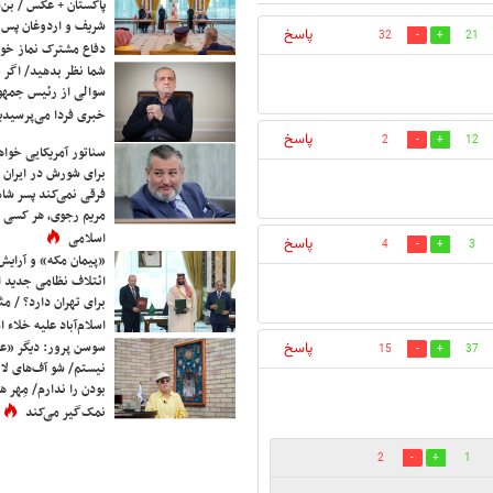
پاکستان + عکس / بن‌س
شریف و اردوغان پس ا
پاسخ
32
21
دفاع مشترک نماز خوا
شما نظر بدهید/ اگر خ
سوالی از رئیس جمه
خبری فردا می‌پرسیدی
پاسخ
2
12
سناتور آمریکایی خواه
برای شورش در ایران 
فرقی نمی‌کند پسر شاه 
مریم رجوی، هر کسی 
اسلامی
پاسخ
4
3
«پیمان مکه» و آرایش
ائتلاف نظامی جدید 
برای تهران دارد؟ / مث
اسلام‌آباد علیه خلاء
سوسن پرور: دیگر «عا
پاسخ
15
37
نیستم/ شو آف‌های لاز
بودن را ندارم/ مِهر هم
نمک‌گیر می‌کند
2
1