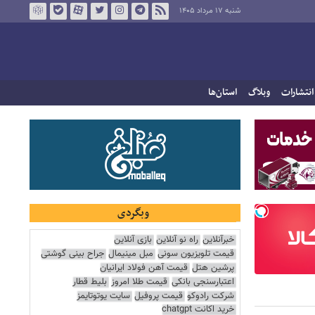
شنبه ۱۷ مرداد ۱۴۰۵
انتشارات
وبلاگ
استان‌ها
وبگردی
خبرآنلاین
راه نو آنلاین
بازی آنلاین
قیمت تلویزیون سونی
مبل مینیمال
جراح بینی گوشتی
پرشین هتل
قیمت آهن فولاد ایرانیان
اعتبارسنجی بانکی
قیمت طلا امروز
بلیط قطار
شرکت رادوکو
قیمت پروفیل
سایت یوتوتایمز
خرید اکانت chatgpt