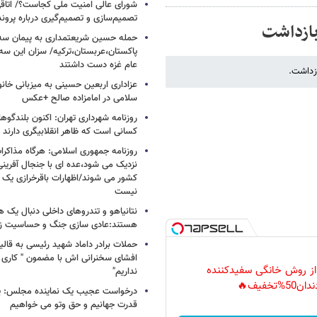
شورای عالی امنیت ملی کجاست؟/ اتاقی
تصمیم‌سازی و تصمیم‌گیری درباره پرو
 بازداشت
حمله حسین شریعتمداری به پیمان سه 
پاکستان،عربستان،ترکیه/ سزان این سه
عام غزه دست داشتند
ازداشت.
عزاداری اربعین حسینی به میزبانی خان
سلامی در امامزاده صالح +عکس
روزنامه شهرداری تهران: اکنون بلندگ
کسانی است که ظاهر انقلابیگری دارند
روزنامه جمهوری اسلامی: هرگاه مذاکرا
نزدیک می شود،عده ای با جنجال آفرینی
کشور می شوند/اظهارات باقرخرازی یک ا
نیست
نتانیاهو و تندروهای داخلی دنبال یک
هستند:عادی سازی جنگ و حساسیت زدا
حملات برادر داماد شهید رئیسی به قالیب
افشای سخنرانی اش با مضمون " کاری 
 از روش خانگی سفیدکننده
نداریم"
دان50%تخفیف🔥
درخواست عجیب یک نماینده مجلس: یک
قدرت جهانیم و حق وتو می خواهیم