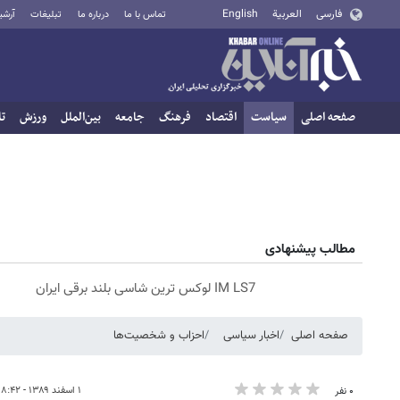
فارسی
العربية
English
تماس با ما
درباره ما
تبلیغات
آرشی
صفحه اصلی
سیاست
اقتصاد
فرهنگ
جامعه
بین‌الملل
ورزش
تا
مطالب پیشنهادی
IM LS7 لوکس ترین شاسی بلند برقی ایران
صفحه اصلی
اخبار سیاسی
احزاب و شخصیت‌ها
۱ اسفند ۱۳۸۹ - ۱۸:۴۲
۰ نفر