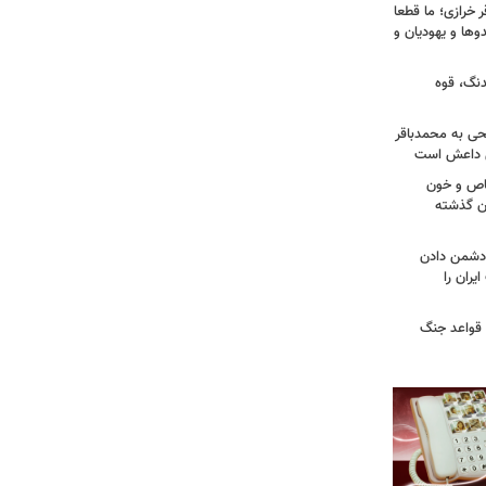
خرازی؛ ما قطعا
وها و یهودیان و
دنگ، قوه
طحی به محمدباقر
ی داعش است
صاص و خون
دن گذشته
ه دشمن دادن
یران را
 قواعد جنگ