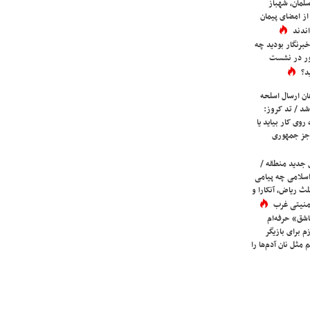
لمان، شهباز
ز امضای پیمان
ندند
برنگار بودید چه
ور در نشست
د؟
ان ارسال اسلحه
شد / تد کروز:
روی کار بیاید یا
جز جمهوری
 جدید منطقه /
اسلامی چه پیامی
لث ریاض، آنکارا و
 امنیتی غرب
شق» حرفه‌ام
م برای بازیگر
 مثل نان آدم‌ها را