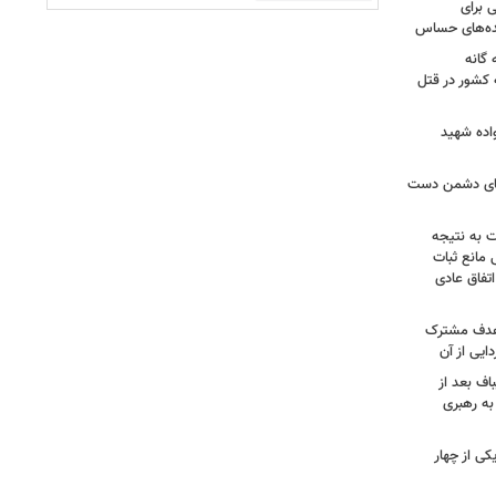
 برای
نده‌های حساس
گانه
 کشور در قتل
واده شهید
وهای دشمن دست
ت به نتیجه
 مانع ثبات
تفاق عادی
 هدف مشترک
یی از آن
اف بعد از
به رهبری
ی از چهار