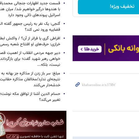
قسمت جدید اظهارات جنجالی محمدباقر 
تخفیف ویژه!
با هندوها درگیر خواهیم شد/ میان هند
اسرائیل پیوندهای ذاتی وجود دارد
گنجی: یک نفر به رئیس جمهور گفته ال
قضاییه ورود نمی کند؟
افراطی گری یا فراتر از آن؟ / واکنش اب
خرازی: حرف‌های او افتتاح شعبه رسم
دبیر جبهه مردمی انقلاب از اهمیت ق
خواهی رهبر شهید گفت؛ برای بازگردان
نیست، بلکه...
مبلغ: سر باز زدن از مذاکره‌ جز بهانه ب
نتیجه‌ای ندارد/مخالفان مذاکره حقانیت ا
خدشه‌دار می‌کنند
حسام الدین آشنا از توافق مکه نوشت؛
تغییر می‌کند؟