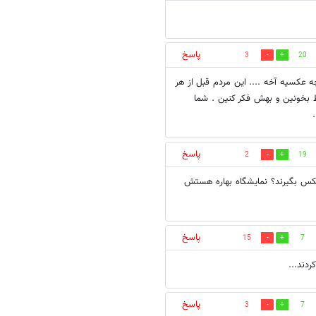
پاسخ
3
20
عکسیه آخه .... این مردم قبل از هر
بخونین و بهش فکر کنین . شما
پاسخ
2
19
د عکس بگیرند؟ نمایشگاه بهاره هستش
پاسخ
15
7
دند...
پاسخ
3
7