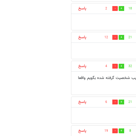
پاسخ
2
18
پاسخ
12
21
پاسخ
4
32
ریب شخصیت گرفته شده بگویم واقعا
پاسخ
6
21
پاسخ
19
8