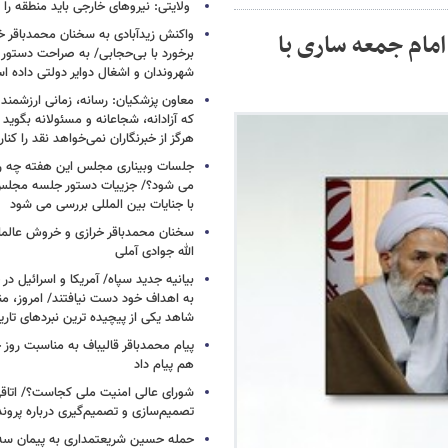
ولایتی: نیروهای خارجی باید منطقه را 
واکنش زیدآبادی به سخنان محمدباقر خر
 امام جمعه ساری با
برخورد با بی‌حجابی/ به صراحت دستور 
شهروندان و اشغال دوایر دولتی داده ا
معاون پزشکیان: رسانه، زمانی ارزشمند 
که آزادانه، شجاعانه و مسئولانه بگوید
هرگز از خبرنگاران نمی‌خواهد نقد را کنار
جلسات وبیناری مجلس این هفته چه روز
می شود؟/ جزییات دستور جلسه مجلس/
با جنایات بین المللی بررسی می شود
سخنان محمدباقر خرازی و خروش عالم
الله جوادی آملی
بیانیه جدید سپاه/ آمریکا و اسرائیل در 
به اهداف خود دست نیافتند/ امروز، من
شاهد یکی از پیچیده ترین نبردهای تا
پیام محمدباقر قالیباف به مناسبت روز خ
هم پیام داد
شورای عالی امنیت ملی کجاست؟/ اتاقی
تصمیم‌سازی و تصمیم‌گیری درباره پرو
حمله حسین شریعتمداری به پیمان سه 