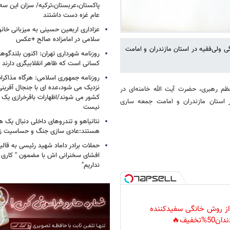
پاکستان،عربستان،ترکیه/ سزان این سه
عام غزه دست داشتند
عزاداری اربعین حسینی به میزبانی خان
سلامی در امامزاده صالح +عکس
ی ولی‌فقیه در استان مازندران و امامت
روزنامه شهرداری تهران: اکنون بلندگ
کسانی است که ظاهر انقلابیگری دارند
روزنامه جمهوری اسلامی: هرگاه مذاکرا
نزدیک می شود،عده ای با جنجال آفرینی
ظم رهبری، حضرت آیت الله خامنه‌ای در
کشور می شوند/اظهارات باقرخرازی یک ا
ر استان مازندران و امامت جمعه ساری
نیست
نتانیاهو و تندروهای داخلی دنبال یک
هستند:عادی سازی جنگ و حساسیت زدا
حملات برادر داماد شهید رئیسی به قالیب
افشای سخنرانی اش با مضمون " کاری 
نداریم"
 از روش خانگی سفیدکننده
دان50%تخفیف🔥