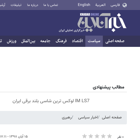
فارسی
العربية
English
تماس با ما
درباره ما
تبلیغات
آرشی
صفحه اصلی
سیاست
اقتصاد
فرهنگ
جامعه
بین‌الملل
ورزش
تا
مطالب پیشنهادی
IM LS7 لوکس ترین شاسی بلند برقی ایران
صفحه اصلی
اخبار سیاسی
رهبری
۱۵ آبان ۱۳۹۸ - ۱۷:۱۱
۰ نفر