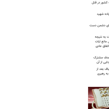
 کشور در قتل
واده شهید
وهای دشمن دست
ت به نتیجه
 مانع ثبات
تفاق عادی
 هدف مشترک
یی از آن
اف بعد از
به رهبری