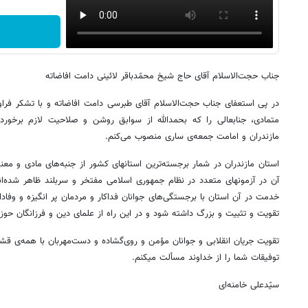
جناب حجت‌الاسلام آقای حاج شیخ محمّدباقر لائینی دامت افاضاته
در پی استعفای جناب حجت‌الاسلام آقای طبرسی دامت افاضاته و با تشکر فراو
متمادی، جنابعالی را که بحمدالله از سوابق روشن و صلاحیت لازم برخوردا
مازندران و امامت جمعه‌ی ساری منصوب می‌کنم.
استان مازندران در شمار برجسته‌ترین استانهای کشور از جنبه‌های مادی و مع
آن در آزمونهای متعدد در نظام جمهوری اسلامی مفتخر و سربلند ظاهر شده‌اند
خدمت در آن استان با برجستگی‌های جوانان فداکار و مردمان پر انگیزه و وفادا
تقویت و تثبیت و بزرگ داشته شود و در این راه از علمای دین و فرزانگان حوزه
تقویت جریان انقلابی و جوانان مؤمن و روی‌گشاده و دست‌مهربان با همه‌ی ق
توفیقات شما را از خداوند مسألت میکنم.
سیّدعلی خامنه‌ای