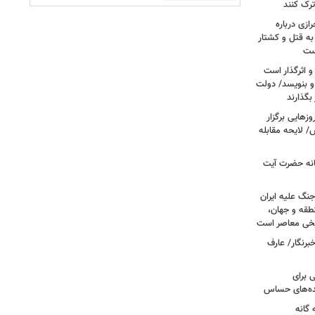
ترک کنند
ازی درباره
به قتل و کشتار
ست
و اثرگذار است
 و بنویسد/ دولت
 بگذارند
هایی برگزار
 لایحه مقابله
انه حضرت آیت
جنگ علیه ایران
طقه و جهان،
ریخی معاصر است
برنگار/ عارف
 برای
نده‌های حساس
گانه