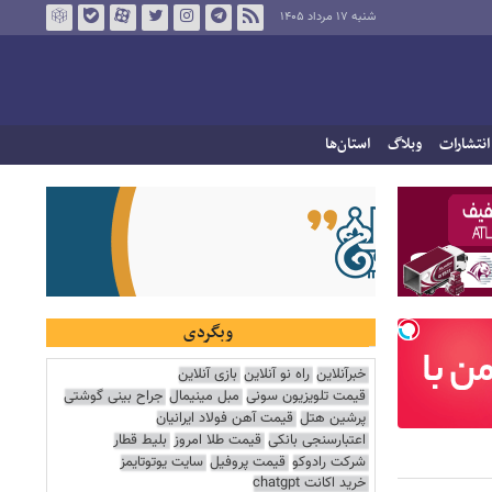
شنبه ۱۷ مرداد ۱۴۰۵
انتشارات
وبلاگ
استان‌ها
وبگردی
خبرآنلاین
راه نو آنلاین
بازی آنلاین
قیمت تلویزیون سونی
مبل مینیمال
جراح بینی گوشتی
پرشین هتل
قیمت آهن فولاد ایرانیان
اعتبارسنجی بانکی
قیمت طلا امروز
بلیط قطار
شرکت رادوکو
قیمت پروفیل
سایت یوتوتایمز
خرید اکانت chatgpt