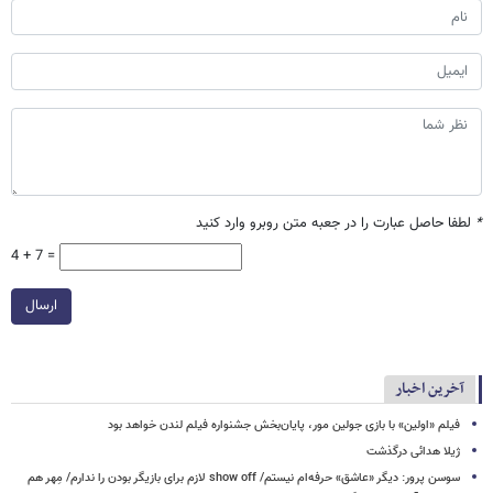
*
لطفا حاصل عبارت را در جعبه متن روبرو وارد کنید
4 + 7 =
ارسال
آخرین اخبار
فیلم «اولین» با بازی جولین مور، پایان‌بخش جشنواره فیلم لندن خواهد بود
ژیلا هدائی درگذشت
سوسن پرور: دیگر «عاشق» حرفه‌ام نیستم/ show off لازم برای بازیگر بودن را ندارم/ مِهر هم