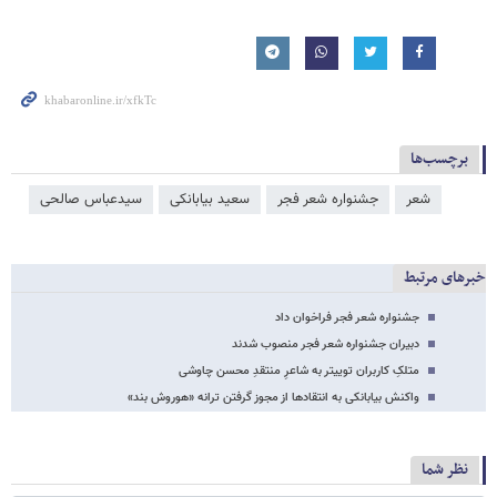
برچسب‌ها
شعر
جشنواره شعر فجر
سعید بیابانکی
سیدعباس صالحی
خبرهای مرتبط
جشنواره شعر فجر فراخوان داد
دبیران جشنواره شعر فجر منصوب شدند
متلکِ کاربران توییتر به شاعرِ منتقدِ محسن چاوشی
واکنش بیابانکی به انتقادها از مجوز گرفتن ترانه «هوروش بند»
نظر شما