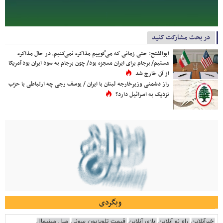
در بحث مشارکت کنید
ابوالفتح: حتی زمانی که می‌گوییم مذاکره نمی‌کنیم، در حال مذاکره
هستیم/ برجام برای ایران معجزه بود/ چون برجام به سود ایران بود آمریکا
از آن خارج شد
راز دشمنی وزیرخارجه لبنان با ایران / یوسف رجی چه ارتباطی با حزب
نزدیک به اسرائیل دارد؟
وبگردی
خبرآنلاین
راه نو آنلاین
بازی آنلاین
قیمت تلویزیون سونی
مبل مینیمال