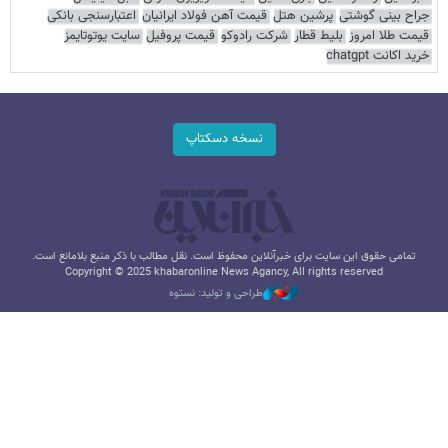
جراح بینی گوشتی
پرشین هتل
قیمت آهن فولاد ایرانیان
اعتبارسنجی بانکی
قیمت طلا امروز
بلیط قطار
شرکت رادوکو
قیمت پروفیل
سایت یوتوتایمز
خرید اکانت chatgpt
نسخه دسکتاپ
تمامی حقوق این سایت برای خبرآنلاین محفوظ است. نقل مطالب با ذکر منبع بلامانع است.
Copyright © 2025 khabaronline News Agancy, All rights reserved
طراحی و تولید: نستوه