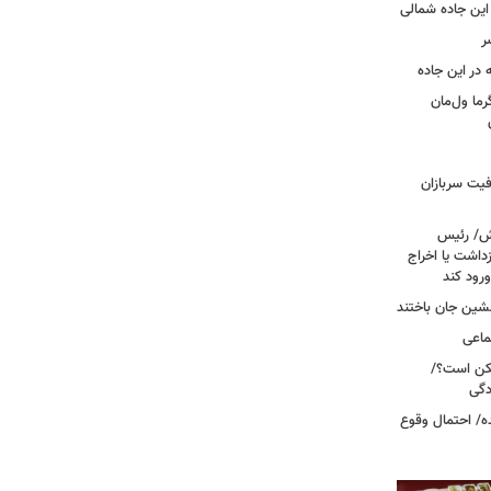
این جاده شمالی
ر
ما ول‌مان
فیت سربازان
خش/ رئیس
داشت یا اخراج
رود کند
ماعی
کن است؟/
دگی
ه/ احتمال وقوع