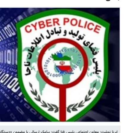
ایرنا نوشت: معاون اجتماعی پلیس فتا گفت: پیامک ارسالی با مضمون «دستگا