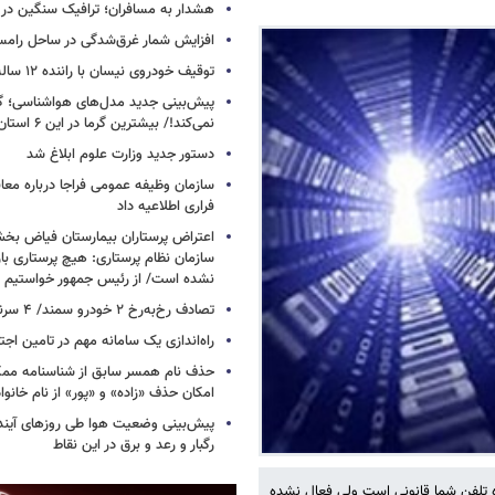
هشدار به مسافران؛ ترافیک سنگین در 
افزایش شمار غرق‌شدگی در ساحل رامس
توقیف خودروی نیسان با راننده ۱۲ ساله در این جاده
پیش‌بینی جدید مدل‌های هواشناسی؛ گر
نمی‌کند!/ بیشترین گرما در این ۶ استان
دستور جدید وزارت علوم ابلاغ شد
سازمان وظیفه عمومی فراجا درباره معا
فراری اطلاعیه داد
اعتراض پرستاران بیمارستان فیاض ب
سازمان نظام پرستاری: هیچ پرستاری باز
نشده است/ از رئیس جمهور خواستیم و
تصادف رخ‌به‌رخ ۲ خودرو سمند/ ۴ سرنشین جان باختند
راه‌اندازی یک سامانه مهم در تامین اجت
حذف نام همسر سابق از شناسنامه مم
امکان حذف «زاده» و «پور» از نام خانوا
پیش‌بینی وضعیت هوا طی روزهای آیند
رگبار و رعد و برق در این نقاط
ه تلفن شما قانونی است ولی فعال نشده