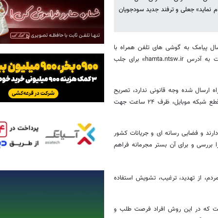
ساعت جهت فعال سازی اقدام نماید» جعلی و ترفند جدید سودجویان
رسال پیامک به گوشی های تلفن همراه با
پوشش نام اینترنتی «سامانه هوشمند مدیریت تجهیزات ارتباطی وزارت صنعت به آدرس hamta.ntsw.ir» برای جلب
یق شماره ۱۰۰۰۶۰۰۶۰۰ به تلفن های همراه ارسال شده وجه قانونی ندارد، تصریح
کرد: در پیامک ارسالی، از گیرندگان پیام خواسته شده به منظور جلوگیری از قطع شبکه موبایل، ظرف ۲۴ ساعت جهت
ارند و فضایی رسانه ای و جریانات کشور
بررسی و برای آن بستر مجرمانه فراهم
مردم، از تهدید، ترغیب، تشویش استفاده
است که در این روش افراد فرصت طلب و