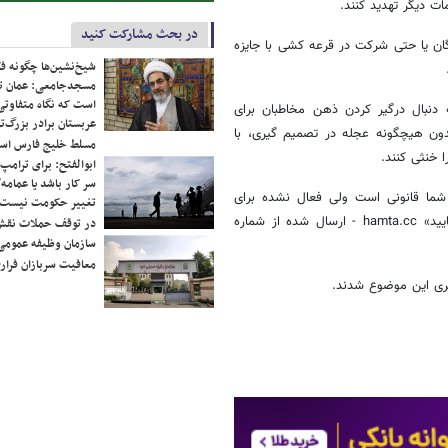
ت دیگر تهدید کنند.
در بحث مشارکت کنید
ان یا حتی شرکت در قرعه کشی با جایزه
شیخ‌نشین‌ها چگونه فک
مسجدجامعی: عمان تن
است که نگاه متفاوتی 
 دنبال درگیر کردن ذهن مخاطبان برای
عربستان برادر بزرگ‌
دون هیچگونه عجله در تصمیم گیری، با
مسلط خلیج فارس ا
 خنثی کنند.
ابوالفتح: برای ترامپ
سر کار باشد یا عمامه/
شما قانونی است ولی فعال نشده برای
تغییر حکومت نیست/ 
جلوگیری از قطع شدن شبکه موبایل تا ۲۴ ساعت جهت فعالسازی اقدام نمایید» hamta.cc - ارسال شده از شماره
در توقف حملات نقش
سازمان وظیفه عمومی 
معافیت سربازان فراری
گیری این موضوع شدند.